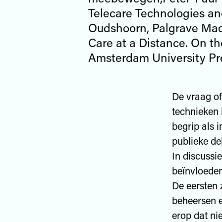
Telecare Technologies an
Oudshoorn, Palgrave Mac
Care at a Distance. On th
Amsterdam University Pr
De vraag of
technieken 
begrip als i
publieke de
In discussi
beïnvloeden
De eersten 
beheersen e
erop dat ni