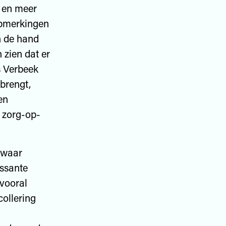
, en meer
opmerkingen
n de hand
 zien dat er
s Verbeek
brengt,
en
 zorg-op-
 waar
essante
 vooral
collering