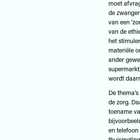
moet afvrag
de zwangers
van een ‘zo
van de ethi
het stimule
materiële 
ander gewen
supermarkt.
wordt daar
De thema’s 
de zorg. Da
toename van
bijvoorbeel
en telefoon
thuismeting