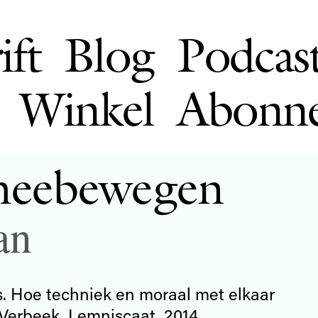
ift
Blog
Podcas
Winkel
Abonn
meebewegen
an
s. Hoe techniek en moraal met elkaar
erbeek, Lemniscaat, 2014