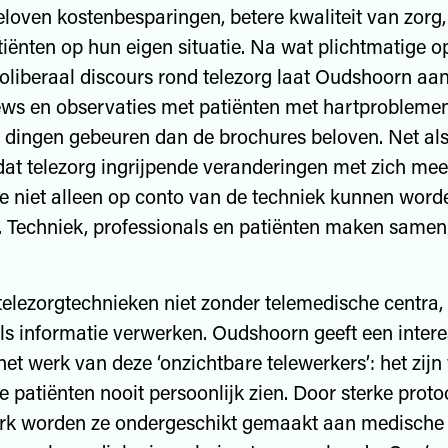
eloven kostenbesparingen, betere kwaliteit van zorg
tiënten op hun eigen situatie. Na wat plichtmatige 
oliberaal discours rond telezorg laat Oudshoorn aa
ews en observaties met patiënten met hartproblemen
 dingen gebeuren dan de brochures beloven. Net al
dat telezorg ingrijpende veranderingen met zich mee
e niet alleen op conto van de techniek kunnen word
 Techniek, professionals en patiënten maken samen
elezorgtechnieken niet zonder telemedische centra,
ls informatie verwerken. Oudshoorn geeft een inter
het werk van deze ‘onzichtbare telewerkers’: het zijn
e patiënten nooit persoonlijk zien. Door sterke proto
rk worden ze ondergeschikt gemaakt aan medische