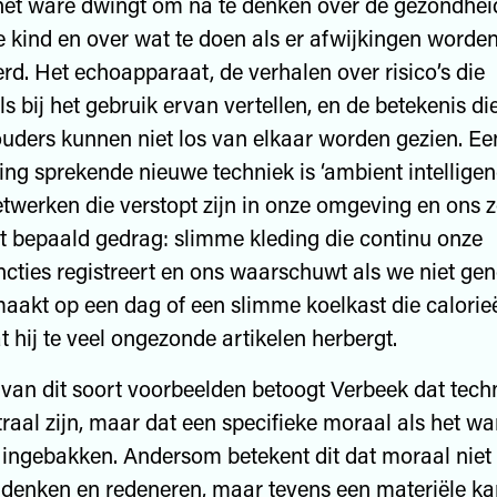
het ware dwingt om na te denken over de gezondhei
 kind en over wat te doen als er afwijkingen worde
rd. Het echoapparaat, de verhalen over risico’s die
ls bij het gebruik ervan vertellen, en de betekenis d
ouders kunnen niet los van elkaar worden gezien. Ee
ing sprekende nieuwe techniek is ‘ambient intellige
werken die verstopt zijn in onze omgeving en ons z
ot bepaald gedrag: slimme kleding die continu onze
cties registreert en ons waarschuwt als we niet ge
akt op een dag of een slimme koelkast die calorieë
t hij te veel ongezonde artikelen herbergt.
van dit soort voorbeelden betoogt Verbeek dat tech
raal zijn, maar dat een specifieke moraal als het war
t ingebakken. Andersom betekent dit dat moraal niet
 denken en redeneren, maar tevens een materiële kan