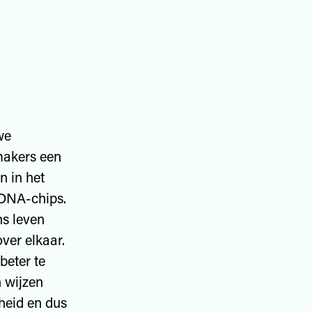
we
smakers een
n in het
 DNA-chips.
ns leven
ver elkaar.
beter te
n wijzen
jheid en dus