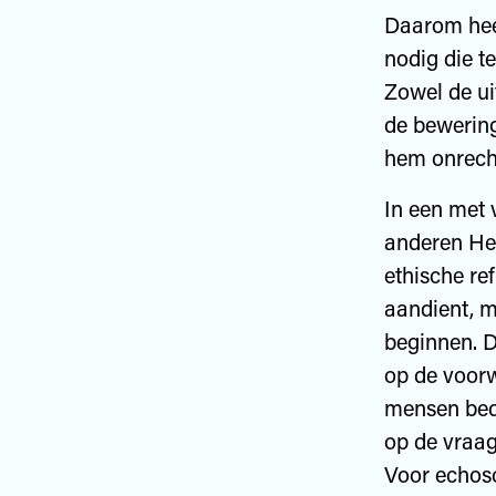
Daarom heef
nodig die t
Zowel de ui
de bewering
hem onrecht
In een met 
anderen Hei
ethische re
aandient, m
beginnen. D
op de voorw
mensen bedr
op de vraag
Voor echosc