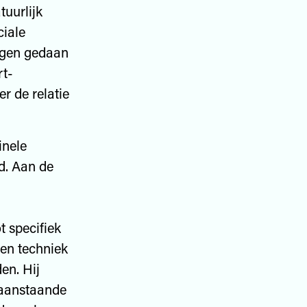
tuurlijk
ciale
ngen gedaan
rt-
r de relatie
inele
ld. Aan de
t specifiek
en techniek
en. Hij
 aanstaande