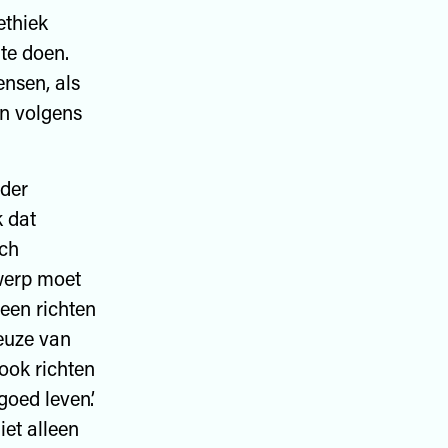
ethiek
te doen.
ensen, als
en volgens
nder
k dat
ich
twerp moet
een richten
euze van
ook richten
oed leven’.
iet alleen