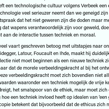
t een technologische cultuur volgens Verbeek een 
echnologie veel serieuzer neemt dan we geneigd zijn 
tspraak dat het niet geweren zijn die doden maar m
 dat wapens verantwoordelijk zijn voor geweld, do
 aan de interactie tussen techniek en moraal.
veel vaart geschreven betoog met uitstapjes naar o
degger, Latour, Foucault en Ihde, maakt hij duidelij
flectie niet moet beginnen als een nieuwe techniek z
aar dat de morele verbeeldingskracht al bij het on
eze verbeeldingskracht moet zich bovendien niet all
aarden waaronder een techniek mogelijk de vrije k
eigt, het smalspoor van de ethiek, maar moet zich 
 hoe een techniek invloed heeft op idealen van ‘een g
opie betekent dat bijvoorbeeld dat de ethicus zich n