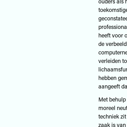
ouders als 
toekomstige
geconstatee
professiona
heeft voor 
de verbeeld
computernet
verleiden t
lichaamsfun
hebben gema
aangeeft da
Met behulp 
moreel neut
techniek zi
zaak is van