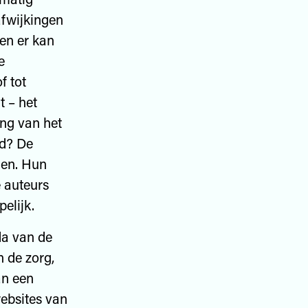
afwijkingen
en er kan
e
f tot
 – het
ing van het
ld? De
gen. Hun
 auteurs
elijk.
da van de
n de zorg,
an een
websites van