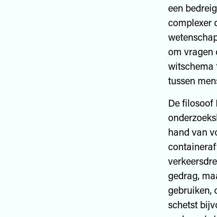
een bedreig
complexer d
wetenschap
om vragen o
witschema t
tussen mens
De filosoof
onderzoeksl
hand van vo
containeraf
verkeersdre
gedrag, maa
gebruiken, 
schetst bij