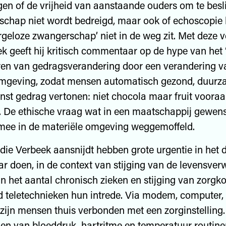
en of de vrijheid van aanstaande ouders om te besl
chap niet wordt bedreigd, maar ook of echoscopie 
rgeloze zwangerschap’ niet in de weg zit. Met deze 
ek geeft hij kritisch commentaar op de hype van het 
ren van gedragsverandering door een verandering v
omgeving, zodat mensen automatisch gezond, duurz
st gedrag vertonen: niet chocola maar fruit vooraa
 De ethische vraag wat in een maatschappij gewenst
mee in de materiële omgeving weggemoffeld.
die Verbeek aansnijdt hebben grote urgentie in het
ar doen, in de context van stijging van de levensver
 het aantal chronisch zieken en stijging van zorgko
d teletechnieken hun intrede. Via modem, computer
 zijn mensen thuis verbonden met een zorginstelling
en van bloeddruk, hartritme en temperatuur routin