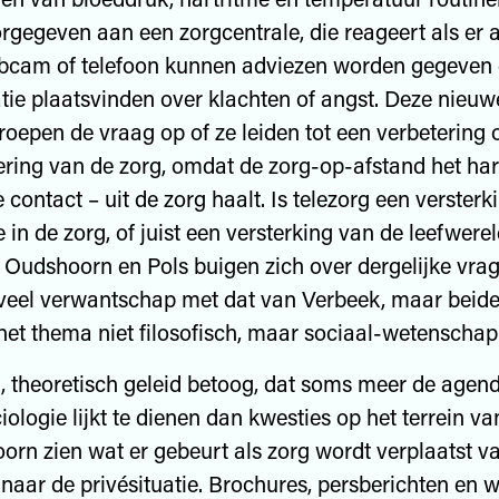
gegeven aan een zorgcentrale, die reageert als er 
ebcam of telefoon kunnen adviezen worden gegeven 
e plaatsvinden over klachten of angst. Deze nieuw
roepen de vraag op of ze leiden tot een verbetering o
ing van de zorg, omdat de zorg-op-afstand het hart
 contact – uit de zorg haalt. Is telezorg een versterk
 in de zorg, of juist een versterking van de leefwere
Oudshoorn en Pols buigen zich over dergelijke vra
veel verwantschap met dat van Verbeek, maar beide
et thema niet filosofisch, maar sociaal-wetenschapp
k, theoretisch geleid betoog, dat soms meer de agen
ologie lijkt te dienen dan kwesties op het terrein va
orn zien wat er gebeurt als zorg wordt verplaatst v
 naar de privésituatie. Brochures, persberichten en 