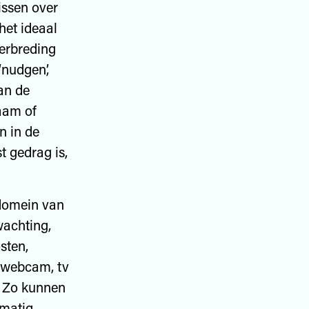
issen over
het ideaal
verbreding
‘nudgen’,
an de
aam of
n in de
 gedrag is,
 domein van
wachting,
sten,
, webcam, tv
. Zo kunnen
ematig