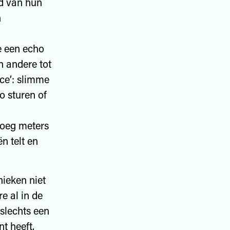
d van hun
n
ie een echo
n andere tot
nce’: slimme
o sturen of
noeg meters
n telt en
nieken niet
e al in de
 slechts een
t heeft.