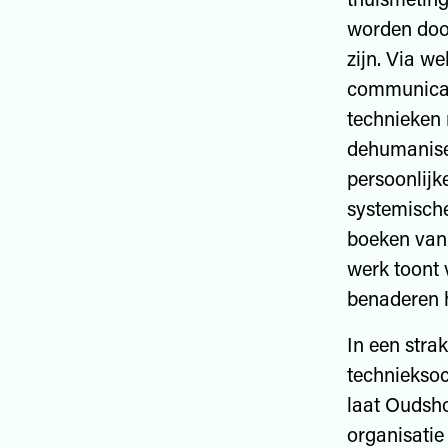
worden door
zijn. Via w
communicati
technieken 
dehumaniser
persoonlijke
systemische
boeken van 
werk toont 
benaderen h
In een stra
technieksoci
laat Oudsho
organisatie