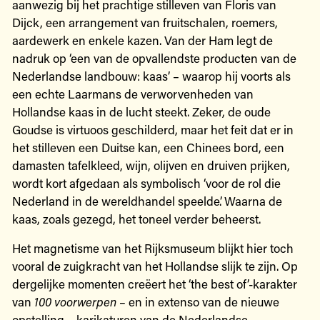
aanwezig bij het prachtige stilleven van Floris van
Dijck, een arrangement van fruitschalen, roemers,
aardewerk en enkele kazen. Van der Ham legt de
nadruk op ‘een van de opvallendste producten van de
Nederlandse landbouw: kaas’ – waarop hij voorts als
een echte Laarmans de verworvenheden van
Hollandse kaas in de lucht steekt. Zeker, de oude
Goudse is virtuoos geschilderd, maar het feit dat er in
het stilleven een Duitse kan, een Chinees bord, een
damasten tafelkleed, wijn, olijven en druiven prijken,
wordt kort afgedaan als symbolisch ‘voor de rol die
Nederland in de wereldhandel speelde’. Waarna de
kaas, zoals gezegd, het toneel verder beheerst.
Het magnetisme van het Rijksmuseum blijkt hier toch
vooral de zuigkracht van het Hollandse slijk te zijn. Op
dergelijke momenten creëert het ‘the best of’-karakter
van
100 voorwerpen
– en in extenso van de nieuwe
opstelling – karikaturen van de Nederlandse