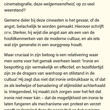
cinematografie, deze
welgemeendheid
, op zo veel
weerstand?
Gemene deler bij deze cineasten is het gevaar, of de
angst, belachelijk te worden gemaakt. Hierover schrijft
dfw
. Sterker, hij wijst die angst aan als een van de
hoofdkenmerken van de moderne cultuur, en als iets
wat zijn generatie in een wurggreep houdt.
Maar cruciaal in zijn betoog is een relativering waar
men soms voor het gemak overheen leest: ‘Ironie en
bespotting zijn vermakelijk en effectief, en tezelfdertijd
zijn ze de dragers van wanhoop en stilstand in de
cultuur.’ Hij zegt dus niet dat ironie onbruikbaar is, of dat
ze als leefwijze of benadering of stijlmiddel achterhaald
is. Integendeel, hij maakt zich zorgen over het feit dat
ironie niet meer kán – dat de mogelijkheid om ironie te
laten fungeren als mechanisme van protest en verzet
wordt ondermijnd door de passiviteit en het cynisme