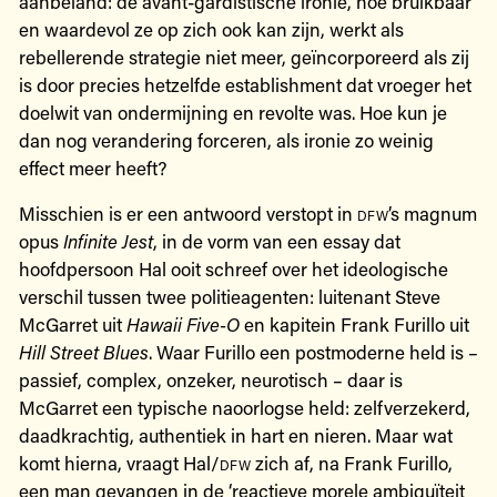
aanbeland: de avant-gardistische ironie, hoe bruikbaar
en waardevol ze op zich ook kan zijn, werkt als
rebellerende strategie niet meer, geïncorporeerd als zij
is door precies hetzelfde establishment dat vroeger het
doelwit van ondermijning en revolte was. Hoe kun je
dan nog verandering forceren, als ironie zo weinig
effect meer heeft?
Misschien is er een antwoord verstopt in
dfw
’s magnum
opus
Infinite Jest
, in de vorm van een essay dat
hoofdpersoon Hal ooit schreef over het ideologische
verschil tussen twee politieagenten: luitenant Steve
McGarret uit
Hawaii Five-O
en kapitein Frank Furillo uit
Hill Street Blues
. Waar Furillo een postmoderne held is –
passief, complex, onzeker, neurotisch – daar is
McGarret een typische naoorlogse held: zelfverzekerd,
daadkrachtig, authentiek in hart en nieren. Maar wat
komt hierna, vraagt Hal/
dfw
zich af, na Frank Furillo,
een man gevangen in de ‘reactieve morele ambiguïteit