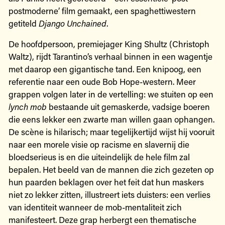
postmoderne’ film gemaakt, een spaghettiwestern
getiteld
Django Unchained
.
De hoofdpersoon, premiejager King Shultz (Christoph
Waltz), rijdt Tarantino’s verhaal binnen in een wagentje
met daarop een gigantische tand. Een knipoog, een
referentie naar een oude Bob Hope-western. Meer
grappen volgen later in de vertelling: we stuiten op een
lynch mob
bestaande uit gemaskerde, vadsige boeren
die eens lekker een zwarte man willen gaan ophangen.
De scène is hilarisch; maar tegelijkertijd wijst hij vooruit
naar een morele visie op racisme en slavernij die
bloedserieus is en die uiteindelijk de hele film zal
bepalen. Het beeld van de mannen die zich gezeten op
hun paarden beklagen over het feit dat hun maskers
niet zo lekker zitten, illustreert iets duisters: een verlies
van identiteit wanneer de mob-mentaliteit zich
manifesteert. Deze grap herbergt een thematische