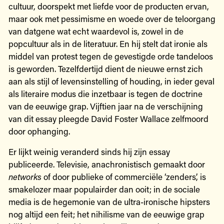
cultuur, doorspekt met liefde voor de producten ervan,
maar ook met pessimisme en woede over de teloorgang
van datgene wat echt waardevol is, zowel in de
popcultuur als in de literatuur. En hij stelt dat ironie als
middel van protest tegen de gevestigde orde tandeloos
is geworden. Tezelfdertijd dient de nieuwe ernst zich
aan als stijl of levensinstelling of houding, in ieder geval
als literaire modus die inzetbaar is tegen de doctrine
van de eeuwige grap. Vijftien jaar na de verschijning
van dit essay pleegde David Foster Wallace zelfmoord
door ophanging.
Er lijkt weinig veranderd sinds hij zijn essay
publiceerde. Televisie, anachronistisch gemaakt door
networks
of door publieke of commerciële ‘zenders’, is
smakelozer maar populairder dan ooit; in de sociale
media is de hegemonie van de ultra-ironische hipsters
nog altijd een feit; het nihilisme van de eeuwige grap