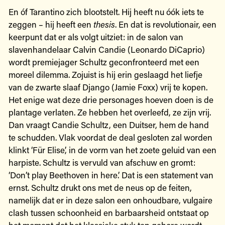
En óf Tarantino zich blootstelt. Hij heeft nu óók iets te
zeggen – hij heeft een
thesis
. En dat is revolutionair, een
keerpunt dat er als volgt uitziet: in de salon van
slavenhandelaar Calvin Candie (Leonardo DiCaprio)
wordt premiejager Schultz geconfronteerd met een
moreel dilemma. Zojuist is hij erin geslaagd het liefje
van de zwarte slaaf Django (Jamie Foxx) vrij te kopen.
Het enige wat deze drie personages hoeven doen is de
plantage verlaten. Ze hebben het overleefd, ze zijn vrij.
Dan vraagt Candie Schultz, een Duitser, hem de hand
te schudden. Vlak voordat de deal gesloten zal worden
klinkt ‘Für Elise’, in de vorm van het zoete geluid van een
harpiste. Schultz is vervuld van afschuw en gromt:
‘Don’t play Beethoven in here.’ Dat is een statement van
ernst. Schultz drukt ons met de neus op de feiten,
namelijk dat er in deze salon een onhoudbare, vulgaire
clash tussen schoonheid en barbaarsheid ontstaat op
het moment dat het klassieke stuk ten gehore wordt