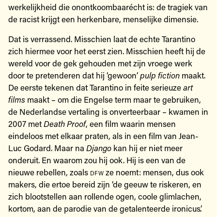
werkelijkheid die onontkoombaarécht is: de tragiek van
de racist krijgt een herkenbare, menselijke dimensie.
Dat is verrassend. Misschien laat de echte Tarantino
zich hiermee voor het eerst zien. Misschien heeft hij de
wereld voor de gek gehouden met zijn vroege werk
door te pretenderen dat hij ‘gewoon’
pulp fiction
maakt.
De eerste tekenen dat Tarantino in feite serieuze
art
films
maakt – om die Engelse term maar te gebruiken,
de Nederlandse vertaling is onverteerbaar – kwamen in
2007 met
Death Proof
, een film waarin mensen
eindeloos met elkaar praten, als in een film van Jean-
Luc Godard. Maar na
Django
kan hij er niet meer
onderuit. En waarom zou hij ook. Hij is een van de
nieuwe rebellen, zoals
dfw
ze noemt: mensen, dus ook
makers, die ertoe bereid zijn ‘de geeuw te riskeren, en
zich blootstellen aan rollende ogen, coole glimlachen,
kortom, aan de parodie van de getalenteerde ironicus’.