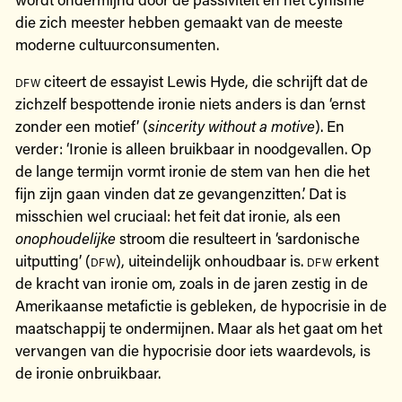
die zich meester hebben gemaakt van de meeste
moderne cultuurconsumenten.
dfw
citeert de essayist Lewis Hyde, die schrijft dat de
zichzelf bespottende ironie niets anders is dan ‘ernst
zonder een motief’ (
sincerity without a motive
). En
verder: ‘Ironie is alleen bruikbaar in noodgevallen. Op
de lange termijn vormt ironie de stem van hen die het
fijn zijn gaan vinden dat ze gevangenzitten.’ Dat is
misschien wel cruciaal: het feit dat ironie, als een
onophoudelijke
stroom die resulteert in ‘sardonische
uitputting’ (
dfw
), uiteindelijk onhoudbaar is.
dfw
erkent
de kracht van ironie om, zoals in de jaren zestig in de
Amerikaanse metafictie is gebleken, de hypocrisie in de
maatschappij te ondermijnen. Maar als het gaat om het
vervangen van die hypocrisie door iets waardevols, is
de ironie onbruikbaar.