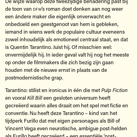
De wijze waarop deze tweezijdige benadering past bij
de toon van
dfw
’s roman doet denken aan nog weer
een ándere maker die eigenlijk onverwacht en
onbedoeld een geestgenoot van hem is gebleken,
iemand in wiens werk de populaire cultuur eveneens
zowel inhoudelijk als emotioneel centraal staat, en dat
is Quentin Tarantino. Juist hij. Of misschien wel:
onvermijdelijk hij. In ieder geval valt hij nog het meeste
op onder de filmmakers die zich bezig zijn gaan
houden met de nieuwe ernst in plaats van de
postmodernistische grap.
Tarantino: stilist en ironicus in één die met
Pulp Fiction
en vooral
Kill Bill
een gesloten universum heeft
gecreëerd waarin alles draait om het spel met fictie en
conventie. Nu heeft deze Tarantino – kind van het
tijdperk Furillo dat met eigen personages als Bill of
Vincent Vega even neurotische, ambigue post-helden
als Furillo heeft gecreëerd – een essentiële ‘post-