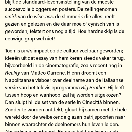
blijft de standaard-levensinstelling van de meeste
succesvolle bloggers en posters. De zelfingenomen
smirk
van de
wise-ass
, de slimmerik die alles heeft
gezien en gelezen en die daar moe of cynisch van is
geworden, teistert ons nog altijd. Hoe hardnekkig is de
eeuwige grap wel niet!
Toch is
dfw
’s impact op de cultuur voelbaar geworden;
ideeën uit dat essay van hem keren steeds vaker terug,
bijvoorbeeld in de cinematografie, zoals recent nog in
Reality
van Matteo Garrone. Hierin droomt een
Napolitaanse visboer over deelname aan de Italiaanse
versie van het televisieprogramma
Big Brother
. Hij leeft
tussen hoop en wanhoop: zal hij worden uitgekozen?
Dan sluipt hij de set van de serie in Cinecittà binnen.
Zonder te worden ontdekt, gluurt hij samen met de hele
wereld door de welbekende glazen patrijspoorten naar
binnen waarachter de deelnemers hun leven leiden.
Absurdisme overheerst. En onze held realiseert zich