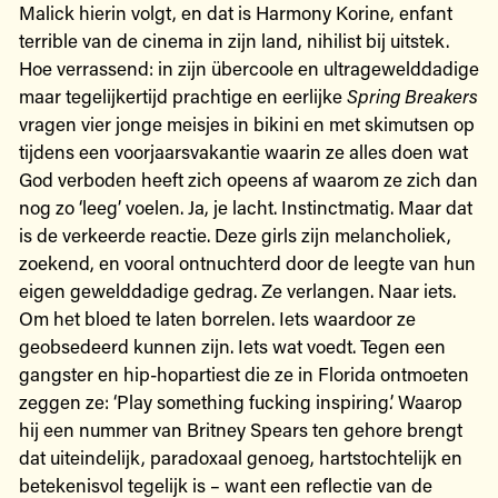
Malick hierin volgt, en dat is Harmony Korine, enfant
terrible van de cinema in zijn land, nihilist bij uitstek.
Hoe verrassend: in zijn übercoole en ultragewelddadige
maar tegelijkertijd prachtige en eerlijke
Spring Breakers
vragen vier jonge meisjes in bikini en met skimutsen op
tijdens een voorjaarsvakantie waarin ze alles doen wat
God verboden heeft zich opeens af waarom ze zich dan
nog zo ‘leeg’ voelen. Ja, je lacht. Instinctmatig. Maar dat
is de verkeerde reactie. Deze girls zijn melancholiek,
zoekend, en vooral ontnuchterd door de leegte van hun
eigen gewelddadige gedrag. Ze verlangen. Naar iets.
Om het bloed te laten borrelen. Iets waardoor ze
geobsedeerd kunnen zijn. Iets wat voedt. Tegen een
gangster en hip-hopartiest die ze in Florida ontmoeten
zeggen ze: ‘Play something fucking inspiring.’ Waarop
hij een nummer van Britney Spears ten gehore brengt
dat uiteindelijk, paradoxaal genoeg, hartstochtelijk en
betekenisvol tegelijk is – want een reflectie van de