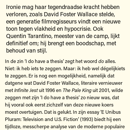
Ironie mag haar tegendraadse kracht hebben
verloren, zoals David Foster Wallace stelde,
een generatie filmregisseurs vindt een nieuwe
toon tegen vlakheid en hypocrisie. Ook
Quentin Tarantino, meester van de camp, lijkt
definitief om; hij brengt een boodschap, met
behoud van stijl.
In de zin ‘I do have a thesis’ zegt het woord
do
alles.
Niet: ik heb iets te zeggen. Maar: ik heb wel dégelijkiets
te zeggen. Er is nog een mogelijkheid, namelijk dat
datgene wat David Foster Wallace, literaire vernieuwer
met
Infinite Jest
uit 1996 en
The Pale King
uit 2001, wilde
zeggen met zijn ‘I do have a thesis’ zo nieuw was, dat
hij vooral ook eerst zichzelf van deze nieuwe koers
moest overtuigen. Dat is gelukt. In zijn essay ‘E Unibus
Pluram: Television and U.S. Fiction’ (1993) biedt hij een
tijdloze, messcherpe analyse van de moderne populaire