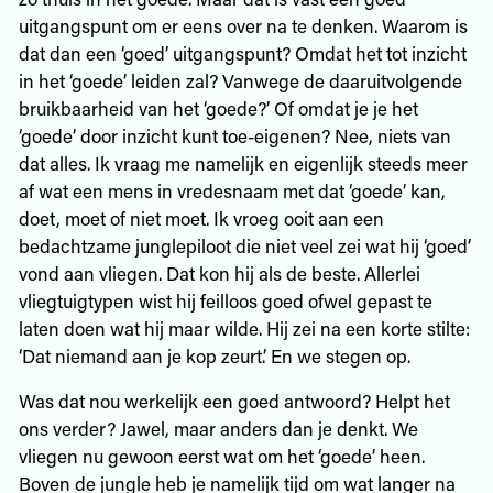
uitgangspunt om er eens over na te denken. Waarom is
dat dan een ‘goed’ uitgangspunt? Omdat het tot inzicht
in het ‘goede’ leiden zal? Vanwege de daaruitvolgende
bruikbaarheid van het ‘goede?’ Of omdat je je het
‘goede’ door inzicht kunt toe-eigenen? Nee, niets van
dat alles. Ik vraag me namelijk en eigenlijk steeds meer
af wat een mens in vredesnaam met dat ‘goede’ kan,
doet, moet of niet moet. Ik vroeg ooit aan een
bedachtzame junglepiloot die niet veel zei wat hij ‘goed’
vond aan vliegen. Dat kon hij als de beste. Allerlei
vliegtuigtypen wist hij feilloos goed ofwel gepast te
laten doen wat hij maar wilde. Hij zei na een korte stilte:
‘Dat niemand aan je kop zeurt.’ En we stegen op.
Was dat nou werkelijk een goed antwoord? Helpt het
ons verder? Jawel, maar anders dan je denkt. We
vliegen nu gewoon eerst wat om het ‘goede’ heen.
Boven de jungle heb je namelijk tijd om wat langer na