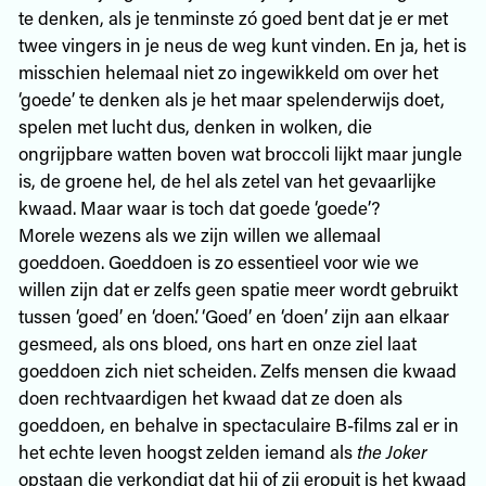
te denken, als je tenminste zó goed bent dat je er met
twee vingers in je neus de weg kunt vinden. En ja, het is
misschien helemaal niet zo ingewikkeld om over het
‘goede’ te denken als je het maar spelenderwijs doet,
spelen met lucht dus, denken in wolken, die
ongrijpbare watten boven wat broccoli lijkt maar jungle
is, de groene hel, de hel als zetel van het gevaarlijke
kwaad. Maar waar is toch dat goede ‘goede’?
Morele wezens als we zijn willen we allemaal
goeddoen. Goeddoen is zo essentieel voor wie we
willen zijn dat er zelfs geen spatie meer wordt gebruikt
tussen ‘goed’ en ‘doen’. ‘Goed’ en ‘doen’ zijn aan elkaar
gesmeed, als ons bloed, ons hart en onze ziel laat
goeddoen zich niet scheiden. Zelfs mensen die kwaad
doen rechtvaardigen het kwaad dat ze doen als
goeddoen, en behalve in spectaculaire B-films zal er in
het echte leven hoogst zelden iemand als
the Joker
opstaan die verkondigt dat hij of zij eropuit is het kwaad