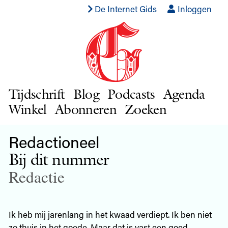
De Internet Gids
Inloggen
Tijdschrift
Blog
Podcasts
Agenda
Winkel
Abonneren
Zoeken
Redactioneel
Bij dit nummer
Redactie
Ik heb mij jarenlang in het kwaad verdiept. Ik ben niet
zo thuis in het goede. Maar dat is vast een goed