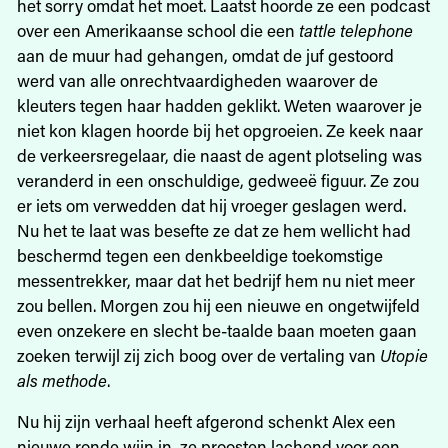
het sorry omdat het moet. Laatst hoorde ze een podcast
over een Amerikaanse school die een
tattle telephone
aan de muur had gehangen, omdat de juf gestoord
werd van alle onrechtvaardigheden waarover de
kleuters tegen haar hadden geklikt. Weten waarover je
niet kon klagen hoorde bij het opgroeien. Ze keek naar
de verkeersregelaar, die naast de agent plotseling was
veranderd in een onschuldige, gedweeë figuur. Ze zou
er iets om verwedden dat hij vroeger geslagen werd.
Nu het te laat was besefte ze dat ze hem wellicht had
beschermd tegen een denkbeeldige toekomstige
messentrekker, maar dat het bedrijf hem nu niet meer
zou bellen. Morgen zou hij een nieuwe en ongetwijfeld
even onzekere en slecht be-taalde baan moeten gaan
zoeken terwijl zij zich boog over de vertaling van
Utopie
als methode
.
Nu hij zijn verhaal heeft afgerond schenkt Alex een
nieuwe ronde wijn in, ze proosten ­lachend voor een