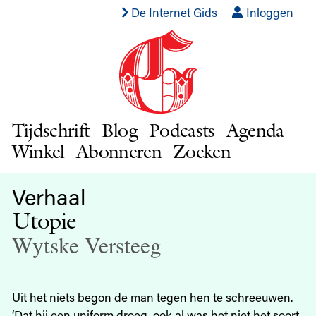
De Internet Gids
Inloggen
Tijdschrift
Blog
Podcasts
Agenda
Winkel
Abonneren
Zoeken
Verhaal
Utopie
Wytske Versteeg
Uit het niets begon de man tegen hen te schreeuwen.
‘Dat hij een uniform droeg, ook al was het niet het soort