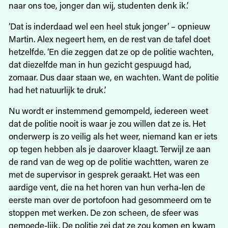
naar ons toe, jonger dan wij, studenten denk ik.’
‘Dat is inderdaad wel een heel stuk jonger’ – opnieuw
Martin. Alex negeert hem, en de rest van de tafel doet
hetzelfde. ‘En die zeggen dat ze op de politie wachten,
dat diezelfde man in hun gezicht gespuugd had,
zomaar. Dus daar staan we, en wachten. Want de politie
had het natuurlijk te druk.’
Nu wordt er instemmend gemompeld, iedereen weet
dat de politie nooit is waar je zou willen dat ze is. Het
onderwerp is zo veilig als het weer, niemand kan er iets
op tegen hebben als je daarover klaagt. Terwijl ze aan
de rand van de weg op de politie wachtten, waren ze
met de supervisor in gesprek geraakt. Het was een
aardige vent, die na het horen van hun verha-len de
eerste man over de portofoon had gesommeerd om te
stoppen met werken. De zon scheen, de sfeer was
gemoede-lijk. De politie zei dat ze zou komen en kwam