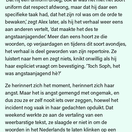
uniform dat respect afdwong, maar dat hij daar een
specifieke taak had, dat het zijn rol was om de orde te
bewaken,’ zegt Alex later, als hij het verhaal weer eens
aan anderen vertelt, ‘dat maakte het des te
angstaanjagender.’ Meer dan eens hoort ze die
woorden, op verjaardagen en tijdens dit soort avondjes,
het verhaal is deel geworden van zijn repertoire. Ze
luistert naar hem en zegt niets, knikt onwillig als hij
haar expliciet vraagt om bevestiging. ‘Toch Soph, het
was angstaanjagend hè?’
Ze herinnert zich het moment, herinnert zich haar
angst. Maar het is angst gemengd met ongemak, en
dus zou ze er zelf nooit iets over zeggen, hoewel het
incident nog vaak in haar gedachten opduikt. Dat
weekend werkte ze aan de vertaling van een
weerbarstige tekst, ze slaagde er niet in om de
woorden in het Nederlands te laten klinken op een