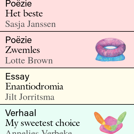
Poëzie
Het beste
Sasja Janssen
Poëzie
Zwemles
Lotte Brown
Essay
Enantiodromia
Jilt Jorritsma
Verhaal
My sweetest choice
Annelies Verbeke