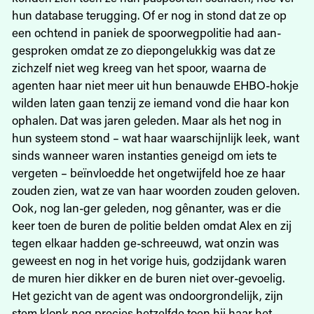
hun database terugging. Of er nog in stond dat ze op
een ochtend in paniek de spoorwegpolitie had aan-
gesproken omdat ze zo diepongelukkig was dat ze
zichzelf niet weg kreeg van het spoor, waarna de
agenten haar niet meer uit hun benauwde EHBO-hokje
wilden laten gaan tenzij ze iemand vond die haar kon
ophalen. Dat was jaren geleden. Maar als het nog in
hun systeem stond – wat haar waarschijnlijk leek, want
sinds wanneer waren instanties geneigd om iets te
vergeten – beïnvloedde het ongetwijfeld hoe ze haar
zouden zien, wat ze van haar woorden zouden geloven.
Ook, nog lan-ger geleden, nog gênanter, was er die
keer toen de buren de politie belden omdat Alex en zij
tegen elkaar hadden ge-schreeuwd, wat onzin was
geweest en nog in het vorige huis, godzijdank waren
de muren hier dikker en de buren niet over-gevoelig.
Het gezicht van de agent was ondoorgrondelijk, zijn
stem klonk nog precies hetzelfde toen hij haar het