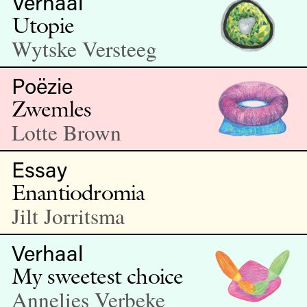
Verhaal
Utopie
Wytske Versteeg
Poëzie
Zwemles
Lotte Brown
Essay
Enantiodromia
Jilt Jorritsma
Verhaal
My sweetest choice
Annelies Verbeke