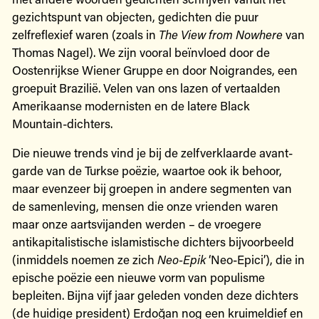
gezichtspunt van objecten, gedichten die puur
zelfreflexief waren (zoals in
The View from Nowhere
van
Thomas Nagel). We zijn vooral beïnvloed door de
Oostenrijkse Wiener Gruppe en door Noigrandes, een
groepuit Brazilië. Velen van ons lazen of vertaalden
Amerikaanse modernisten en de latere Black
Mountain-dichters.
Die nieuwe trends vind je bij de zelfverklaarde avant-
garde van de Turkse poëzie, waartoe ook ik behoor,
maar evenzeer bij groepen in andere segmenten van
de samenleving, mensen die onze vrienden waren
maar onze aartsvijanden werden – de vroegere
antikapitalistische islamistische dichters bijvoorbeeld
(inmiddels noemen ze zich
Neo-Epik
‘Neo-Epici’), die in
epische poëzie een nieuwe vorm van populisme
bepleiten. Bijna vijf jaar geleden vonden deze dichters
(de huidige president) Erdoğan nog een kruimeldief en