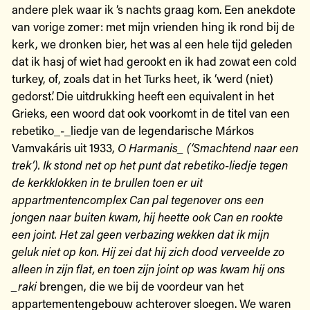
andere plek waar ik ‘s nachts graag kom. Een anekdote
van vorige zomer: met mijn vrienden hing ik rond bij de
kerk, we dronken bier, het was al een hele tijd geleden
dat ik hasj of wiet had gerookt en ik had zowat een cold
turkey, of, zoals dat in het Turks heet, ik ‘werd (niet)
gedorst’. Die uitdrukking heeft een equivalent in het
Grieks, een woord dat ook voorkomt in de titel van een
rebetiko_-_liedje van de legendarische Márkos
Vamvakáris uit 1933,
O Harmanis_ (‘Smachtend naar een
trek’). Ik stond net op het punt dat rebetiko-liedje tegen
de kerkklokken in te brullen toen er uit
appartmentencomplex Can pal tegenover ons een
jongen naar buiten kwam, hij heette ook Can en rookte
een joint. Het zal geen verbazing wekken dat ik mijn
geluk niet op kon. Hij zei dat hij zich dood verveelde zo
alleen in zijn flat, en toen zijn joint op was kwam hij ons
_raki
brengen, die we bij de voordeur van het
appartementengebouw achterover sloegen. We waren