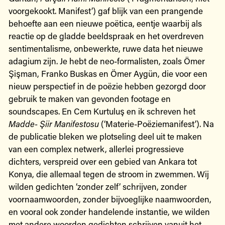
voorgekookt. Manifest’) gaf blijk van een prangende
behoefte aan een nieuwe poëtica, eentje waarbij als
reactie op de gladde beeldspraak en het overdreven
sentimentalisme, onbewerkte, ruwe data het nieuwe
adagium zijn. Je hebt de neo-formalisten, zoals Ömer
Şişman, Franko Buskas en Ömer Aygün, die voor een
nieuw perspectief in de poëzie hebben gezorgd door
gebruik te maken van gevonden footage en
soundscapes. En Cem Kurtuluş en ik schreven het
Madde- Şiir Manifestosu
(‘Materie-Poëziemanifest’). Na
de publicatie bleken we plotseling deel uit te maken
van een complex netwerk, allerlei progressieve
dichters, verspreid over een gebied van Ankara tot
Konya, die allemaal tegen de stroom in zwemmen. Wij
wilden gedichten ‘zonder zelf’ schrijven, zonder
voornaamwoorden, zonder bijvoeglijke naamwoorden,
en vooral ook zonder handelende instantie, we wilden
met andere woorden gedichten schrijven vanuit het