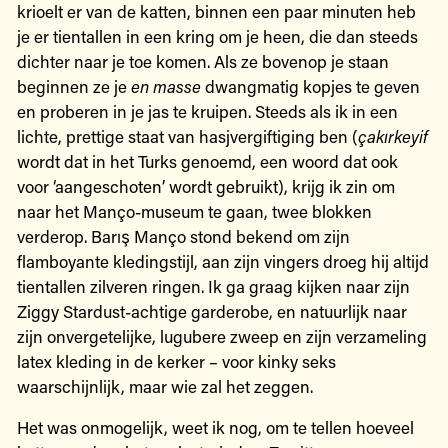
krioelt er van de katten, binnen een paar minuten heb
je er tientallen in een kring om je heen, die dan steeds
dichter naar je toe komen. Als ze bovenop je staan
beginnen ze je
en masse
dwangmatig kopjes te geven
en proberen in je jas te kruipen. Steeds als ik in een
lichte, prettige staat van hasjvergiftiging ben (
çakırkeyif
wordt dat in het Turks genoemd, een woord dat ook
voor ‘aangeschoten’ wordt gebruikt), krijg ik zin om
naar het Manço-museum te gaan, twee blokken
verderop. Barış Manço stond bekend om zijn
flamboyante kledingstijl, aan zijn vingers droeg hij altijd
tientallen zilveren ringen. Ik ga graag kijken naar zijn
Ziggy Stardust-achtige garderobe, en natuurlijk naar
zijn onvergetelijke, lugubere zweep en zijn verzameling
latex kleding in de kerker – voor kinky seks
waarschijnlijk, maar wie zal het zeggen.
Het was onmogelijk, weet ik nog, om te tellen hoeveel