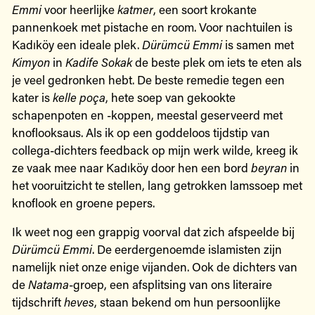
Emmi
voor heerlijke
katmer
, een soort krokante
pannenkoek met pistache en room. Voor nachtuilen is
Kadıköy een ideale plek.
Dürümcü Emmi
is samen met
Kimyon
in
Kadife Sokak
de beste plek om iets te eten als
je veel gedronken hebt. De beste remedie tegen een
kater is
kelle poça
, hete soep van gekookte
schapenpoten en -koppen, meestal geserveerd met
knoflooksaus. Als ik op een goddeloos tijdstip van
collega-dichters feedback op mijn werk wilde, kreeg ik
ze vaak mee naar Kadıköy door hen een bord
beyran
in
het vooruitzicht te stellen, lang getrokken lamssoep met
knoflook en groene pepers.
Ik weet nog een grappig voorval dat zich afspeelde bij
Dürümcü Emmi
. De eerdergenoemde islamisten zijn
namelijk niet onze enige vijanden. Ook de dichters van
de
Natama
-groep, een afsplitsing van ons literaire
tijdschrift
heves
, staan bekend om hun persoonlijke