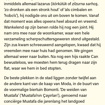
inmiddels allemaal lazarus (
körkütük
of
zilzurna sarhoş
,
‘zo dronken als een stronk hout’ of ‘als cimbalen en
‘hobo’s’), hij nodigde ons uit om boven te komen. Vanaf
dat moment was alles opeens heel absurd en vreemd.
Wankelend op zijn benen rolde hij nog een joint. Hij
nam ons mee naar de woonkamer, waar een hele
verzameling scherpschuttersgeweren stond uitgestald.
Zijn zus kwam schreeuwend aangelopen, kwaad dat hij
vreemden mee naar huis had genomen. We gingen
allemaal weer naar buiten. Na nog een hijs raakte Can
bewusteloos, we moesten hem terug dragen naar zijn
flat, waar we hem in bed stopten.
De beste plekken in de stad liggen zonder twijfel aan
de andere kant van de kaap van Moda, in de buurt van
de voormalige biertuin Bomonti. ‘De weiden van
Mustafa’ (‘Mustafa’nın Çayırları’), genoemd naar
conciërge Mustafa die jarenlang het landgoed