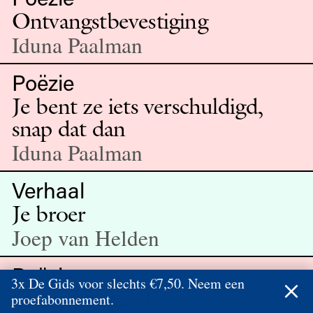
Ontvangstbevestiging
Iduna Paalman
Poëzie
Je bent ze iets verschuldigd,
snap dat dan
Iduna Paalman
Verhaal
Je broer
Joep van Helden
Poëzie
3x De Gids voor slechts €7,50. Neem een
Klein Hooglied
proefabonnement.