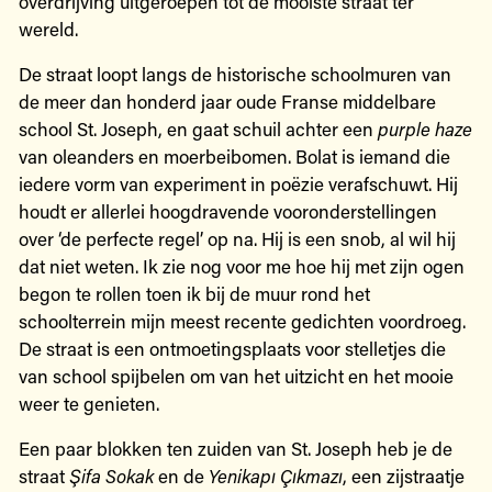
overdrijving uitgeroepen tot de mooiste straat ter
wereld.
De straat loopt langs de historische schoolmuren van
de meer dan honderd jaar oude Franse middelbare
school St. Joseph, en gaat schuil achter een
purple haze
van oleanders en moerbeibomen. Bolat is iemand die
iedere vorm van experiment in poëzie verafschuwt. Hij
houdt er allerlei hoogdravende vooronderstellingen
over ‘de perfecte regel’ op na. Hij is een snob, al wil hij
dat niet weten. Ik zie nog voor me hoe hij met zijn ogen
begon te rollen toen ik bij de muur rond het
schoolterrein mijn meest recente gedichten voordroeg.
De straat is een ontmoetingsplaats voor stelletjes die
van school spijbelen om van het uitzicht en het mooie
weer te genieten.
Een paar blokken ten zuiden van St. Joseph heb je de
straat
Şifa Sokak
en de
Yenikapı Çıkmazı
, een zijstraatje