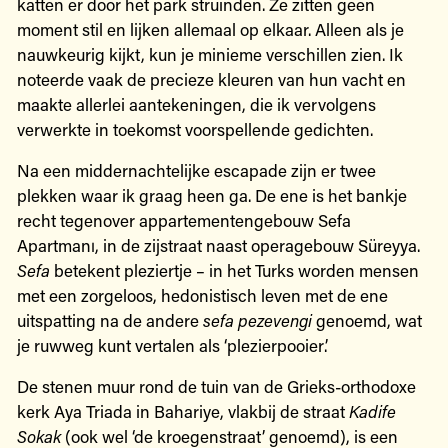
katten er door het park struinden. Ze zitten geen
moment stil en lijken allemaal op elkaar. Alleen als je
nauwkeurig kijkt, kun je minieme verschillen zien. Ik
noteerde vaak de precieze kleuren van hun vacht en
maakte allerlei aantekeningen, die ik vervolgens
verwerkte in toekomst voorspellende gedichten.
Na een middernachtelijke escapade zijn er twee
plekken waar ik graag heen ga. De ene is het bankje
recht tegenover appartementengebouw Sefa
Apartmanı, in de zijstraat naast operagebouw Süreyya.
Sefa
betekent pleziertje – in het Turks worden mensen
met een zorgeloos, hedonistisch leven met de ene
uitspatting na de andere
sefa pezevengi
genoemd, wat
je ruwweg kunt vertalen als ‘plezierpooier’.
De stenen muur rond de tuin van de Grieks-orthodoxe
kerk Aya Triada in Bahariye, vlakbij de straat
Kadife
Sokak
(ook wel ‘de kroegenstraat’ genoemd), is een