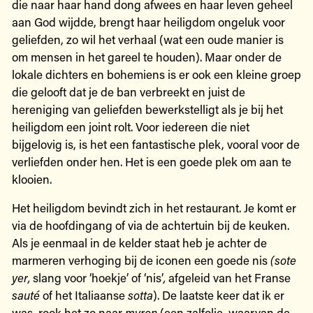
die naar haar hand dong afwees en haar leven geheel
aan God wijdde, brengt haar heiligdom ongeluk voor
geliefden, zo wil het verhaal (wat een oude manier is
om mensen in het gareel te houden). Maar onder de
lokale dichters en bohemiens is er ook een kleine groep
die gelooft dat je de ban verbreekt en juist de
hereniging van geliefden bewerkstelligt als je bij het
heiligdom een joint rolt. Voor iedereen die niet
bijgelovig is, is het een fantastische plek, vooral voor de
verliefden onder hen. Het is een goede plek om aan te
klooien.
Het heiligdom bevindt zich in het restaurant. Je komt er
via de hoofdingang of via de achtertuin bij de keuken.
Als je eenmaal in de kelder staat heb je achter de
marmeren verhoging bij de iconen een goede nis
(sote
yer,
slang voor ‘hoekje’ of ‘nis’
,
afgeleid van het Franse
sauté
of het Italiaanse
sotta
). De laatste keer dat ik er
was, rook het zo naar
myron
(een zalfolie, waarvan de