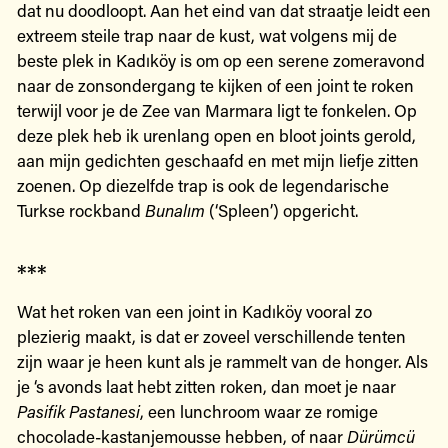
dat nu doodloopt. Aan het eind van dat straatje leidt een
extreem steile trap naar de kust, wat volgens mij de
beste plek in Kadıköy is om op een serene zomeravond
naar de zonsondergang te kijken of een joint te roken
terwijl voor je de Zee van Marmara ligt te fonkelen. Op
deze plek heb ik urenlang open en bloot joints gerold,
aan mijn gedichten geschaafd en met mijn liefje zitten
zoenen. Op diezelfde trap is ook de legendarische
Turkse rockband
Bunalım
(‘Spleen’) opgericht.
***
Wat het roken van een joint in Kadıköy vooral zo
plezierig maakt, is dat er zoveel verschillende tenten
zijn waar je heen kunt als je rammelt van de honger. Als
je ‘s avonds laat hebt zitten roken, dan moet je naar
Pasifik Pastanesi
, een lunchroom waar ze romige
chocolade-kastanjemousse hebben, of naar
Dürümcü