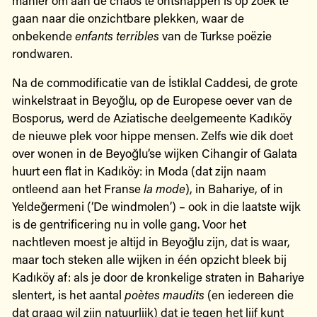
gaan naar die onzichtbare plekken, waar de
onbekende
enfants terribles
van de Turkse poëzie
rondwaren.
Na de commodificatie van de İstiklal Caddesi, de grote
winkelstraat in Beyoğlu, op de Europese oever van de
Bosporus, werd de Aziatische deelgemeente Kadıköy
de nieuwe plek voor hippe mensen. Zelfs wie dik doet
over wonen in de Beyoğlu’se wijken Cihangir of Galata
huurt een flat in Kadıköy: in Moda (dat zijn naam
ontleend aan het Franse
la mode
), in Bahariye, of in
Yeldeğermeni (‘De windmolen’) – ook in die laatste wijk
is de gentrificering nu in volle gang. Voor het
nachtleven moest je altijd in Beyoğlu zijn, dat is waar,
maar toch steken alle wijken in één opzicht bleek bij
Kadıköy af: als je door de kronkelige straten in Bahariye
slentert, is het aantal
poètes maudits
(en iedereen die
dat graag wil zijn natuurlijk) dat je tegen het lijf kunt