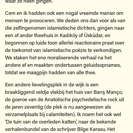
waar ze heen gingen.
Cem en ik hadden ook een nogal vreemde manier om
mensen te provoceren. We deden ons dan voor als van
die zelfingenomen islamistische dichters, gingen naar
een of ander theehuis in Kadıköy of Üsküdar, en
begonnen op luide toon allerlei reactionaire praat over
de toekomst van islamistische poëzie te verkondigen.
We staken het ene moraliserende verhaal na het
andere af en maakten ondertussen geluidsopnames,
totdat we maagpijn hadden van alle thee.
Een andere lievelingsplek in de wijk is een
braakliggend veldje vlakbij het huis van Barış Manço,
de goeroe van de Anatolische psychedelische rock uit
de jaren zeventig (de plek is nu aangewezen als
verzamelplaats bij calamiteiten). Ik noem het ook wel
‘De tuin van de overleden katten’, naar de bekende
verhalenbundel van de schrijver Bilge Karasu. Het