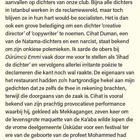
aanvallen op dichters van onze club. Bijna alle dichters
in Istanbul werken in de reclamewereld, maar toch
blijven ze in hun hart would-be socialisten. Het is dan
ook een grove belediging om een dichter ‘creative
director’ of ‘copywriter’ te noemen. Cihat Duman, een
van de Natama-dichters en een narcist, staat bekend
om zijn onkiese polemieken. Ik sarde de obers bij
Dürümcü Emmi
vaak door me voor te stellen als ‘Jihad
de dichter’ en vervolgens allerlei irritante poëzie te
declameren die kant noch wal raakte. De eigenaars van
het restaurant hadden zo’n hartgrondige hekel aan mijn
gedichten dat ze zelfs de thee in rekening brachten,
terwijl die doorgaans van de zaak is. Cihat is vooral
bekend van zijn prachtig provocatieve performance
waarbij hij, gekleed als Mekkaganger, zeven keer om
de levensgrote maquette van de Ka’aba wilde lopen die
de vrome deelgemeente Üsküdar voor een festival ter
ere van de geboorte van de profeet Mohammed had