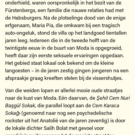
onderhield, waren oorspronkelijk in het bezit van de
Fürstenbergs, een familie die nauwe relaties had met
de Habsburgers. Na de plotselinge dood van de enige
erfgenaam, Maria Pia, die omkwam bij een tragisch
auto-ongeluk, stond de villa op het landgoed tientallen
jaren leeg. Iedereen die in de tweede helft van de
twintigste eeuw in de buurt van Moda is opgegroeid,
heeft daar zijn eerste seksuele ervaringen opgedaan.
Het gebied staat lokaal ook bekend om de kleine
langoesten – in de jaren zestig gingen jongeren na een
afspraakje graag kreeften stelen bij de vissershutjes.
Van die weiden lopen er allerlei mooie oude straatjes
naar de kust van Moda. Eén daarvan, de
Şehit Cem Nuri
Başgül Sokak
, die parallel loopt aan de
Cem Karaca
Sokağı
(genoemd naar nog een psychedelische
rockster uit het Anatolië van de jaren zeventig) is door
de lokale dichter Salih Bolat met gevoel voor