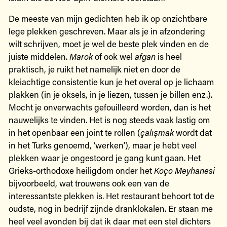
De meeste van mijn gedichten heb ik op onzichtbare
lege plekken geschreven. Maar als je in afzondering
wilt schrijven, moet je wel de beste plek vinden en de
juiste middelen.
Marok
of ook wel
afgan
is heel
praktisch, je ruikt het namelijk niet en door de
kleiachtige consistentie kun je het overal op je lichaam
plakken (in je oksels, in je liezen, tussen je billen enz.).
Mocht je onverwachts gefouilleerd worden, dan is het
nauwelijks te vinden. Het is nog steeds vaak lastig om
in het openbaar een joint te rollen (
çalışmak
wordt dat
in het Turks genoemd, ‘werken’), maar je hebt veel
plekken waar je ongestoord je gang kunt gaan. Het
Grieks-orthodoxe heiligdom onder het
Koço Meyhanesi
bijvoorbeeld, wat trouwens ook een van de
interessantste plekken is. Het restaurant behoort tot de
oudste, nog in bedrijf zijnde dranklokalen. Er staan me
heel veel avonden bij dat ik daar met een stel dichters