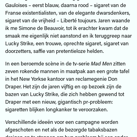
Gauloises – eerst blauw, daarna rood – sigaret van de
Franse existentialisten, van de elegante dwarsdenkers,
sigaret van de vrijheid – Liberté toujours. Jaren waande
ik me Simone de Beauvoir, tot ik erachter kwam dat de
smaak me eigenlijk niet aanstond en ik teruggreep naar
Lucky Strike, een trouwe, oprechte sigaret, sigaret van
doorzetters, saffie van pretentieloze helden.
In een beroemde scène in de tv-serie
Mad Men
zitten
zeven rokende mannen in maatpak aan een grote tafel
in het New Yorkse kantoor van reclamegenie Don
Draper. Het zijn de jaren vijftig en op bezoek zijn de
bazen van Lucky Strike, die zich hebben gewend tot
Draper met een nieuw, gigantisch pr-probleem:
sigaretten blijken longkanker te veroorzaken.
Verschillende ideeën voor een campagne worden
afgeschoten en net als de bezorgde tabaksbazen
dreigen op te stappen om hun probleem bij een ander