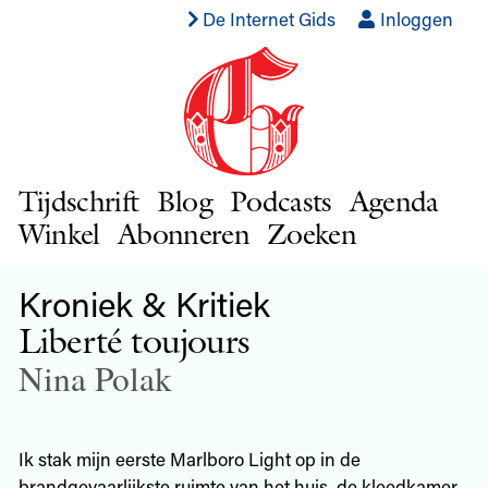
De Internet Gids
Inloggen
Tijdschrift
Blog
Podcasts
Agenda
Winkel
Abonneren
Zoeken
Kroniek & Kritiek
Liberté toujours
Nina Polak
Ik stak mijn eerste Marlboro Light op in de
brandgevaarlijkste ruimte van het huis, de kleedkamer