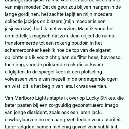
van mijn moeder. Dat de geur zou blijven hangen in de
lange gordijnen, het zachte tapijt en mijn moeders
collectie jackjes en blazers (mijn moeder is een
jasjesvrouw), had ik niet voorzien. Maar ik vond het
onmiddellijk magisch dat zo’n klein object de ruimte
transformeerde tot een rokerig boudoir. In het
schemerdonker keek ik hoe de top van de sigaret
oplichtte als ik voorzichtig aan de filter hees, bevreesd,
toen nog, voor de prikkende rook die er kwam
uitglijden. In de spiegel keek ik een plotseling
volwassen versie van mezelf in de ondeugende ogen
en wist: dit is het begin van iets. Ik was veertien.
Van Marlboro Lights stapte ik over op Lucky Strikes, die
beter pasten bij een zorgvuldig geconstrueerd imago
van jonge dissident, zoals ook een leren jack,
cowboylaarzen en een aangezet dedain voor autoriteit.
Later volgden, samen met enig gevoel voor subtiliteit,