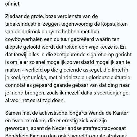
of niet.
Ziedaar de grote, boze verdienste van de
tabaksindustrie, zeggen tegenwoordig de kopstukken
van de antirooklobby: ze hebben met hun
cowboyverhalen een cultuur gecreëerd waarin ten
diepste geloofd wordt dat roken een vrije keuze is. En
dat terwijl alles in die zoetgeurende sigaret erop gericht
is om je er zo snel mogelijk zo verslaafd mogelijk aan te
maken – verliefd op die gloeiende askegel, die tintel in
je keel, het unieke, met eindeloze en glorieuze culturele
connotaties gepaard gaande gebaar van dat ding naar
je mond brengen, zoals ik mezelf dat als veertienjarige
al voor het eerst zag doen.
Samen met de activistische longarts Wanda de Kanter
en twee ex-rokers, die er ernstig ziek van zijn
geworden, spant de Nederlandse strafrechtadvocaat
Bénédicte Ficq nu dan ook ‘s werelds eerste strafzaak