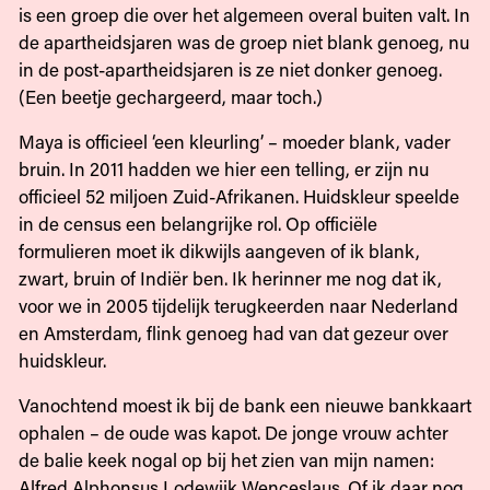
is een groep die over het algemeen overal buiten valt. In
de apartheidsjaren was de groep niet blank genoeg, nu
in de post-apartheidsjaren is ze niet donker genoeg.
(Een beetje gechargeerd, maar toch.)
Maya is officieel ‘een kleurling’ – moeder blank, vader
bruin. In 2011 hadden we hier een telling, er zijn nu
officieel 52 miljoen Zuid-Afrikanen. Huidskleur speelde
in de census een belangrijke rol. Op officiële
formulieren moet ik dikwijls aangeven of ik blank,
zwart, bruin of Indiër ben. Ik herinner me nog dat ik,
voor we in 2005 tijdelijk terugkeerden naar Nederland
en Amsterdam, flink genoeg had van dat gezeur over
huidskleur.
Vanochtend moest ik bij de bank een nieuwe bankkaart
ophalen – de oude was kapot. De jonge vrouw achter
de balie keek nogal op bij het zien van mijn namen:
Alfred Alphonsus Lodewijk Wenceslaus. Of ik daar nog