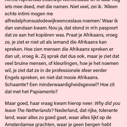
iets mee deed, met die namen. Niet veel, zei ik. ‘Alleen
echte intimi mogen me
alfredalphonsuslodewijkwenceslaus noemen.’ Waar ik
dan vandaan kwam. Nou ja, dat stond in m’n paspoort
dat ze aan het kopiëren was. Praat je Afrikaans, vroeg
ze, je ziet er niet uit als iemand die Afrikaans kan
spreken. Hoe zien mensen die Afrikaans spreken er
dan uit, vroeg ik. Zij sprak dat dus ook, maar je ziet dat
veel bruine mensen, of kleurlingen, hoe je het noemen
wil, je ziet dat ze in de professionele sfeer eerder
Engels spreken, en niet dat mooie Afrikaans.
Schaamte? Een minderwaardigheidsgevoel? Hoe zit
dat met het Papiamento?
Maar goed, haar vraag kwam hierop neer:
Why did you
leave The Netherlands
? Nederland, dat rijke, tolerante
land, waar alles zo goed gaat, waar alles lijkt op de
Amsterdamse grachten, waar je geen bergen hebt