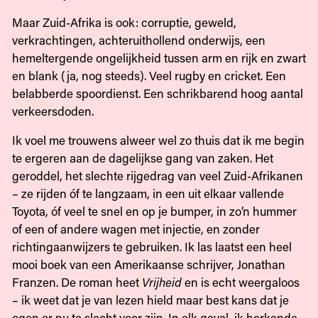
Maar Zuid-Afrika is ook: corruptie, geweld,
verkrachtingen, achteruithollend onderwijs, een
hemeltergende ongelijkheid tussen arm en rijk en zwart
en blank (ja, nog steeds). Veel rugby en cricket. Een
belabberde spoordienst. Een schrikbarend hoog aantal
verkeersdoden.
Ik voel me trouwens alweer wel zo thuis dat ik me begin
te ergeren aan de dagelijkse gang van zaken. Het
geroddel, het slechte rijgedrag van veel Zuid-Afrikanen
– ze rijden óf te langzaam, in een uit elkaar vallende
Toyota, óf veel te snel en op je bumper, in zo’n hummer
of een of andere wagen met injectie, en zonder
richtingaanwijzers te gebruiken. Ik las laatst een heel
mooi boek van een Amerikaanse schrijver, Jonathan
Franzen. De roman heet
Vrijheid
en is echt weergaloos
– ik weet dat je van lezen hield maar best kans dat je
ogen er nu te slecht voor zijn. In elk geval, ik herkende