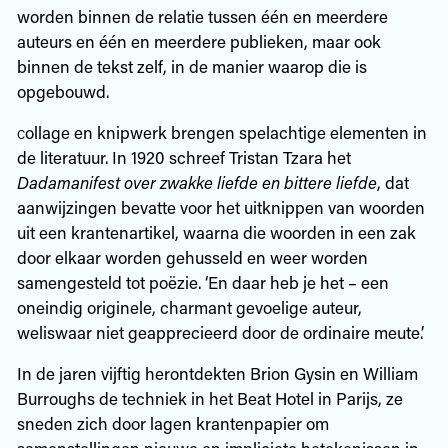
worden binnen de relatie tussen één en meerdere
auteurs en één en meerdere publieken, maar ook
binnen de tekst zelf, in de manier waarop die is
opgebouwd.
c
ollage en knipwerk brengen spelachtige elementen in
de literatuur. In 1920 schreef Tristan Tzara het
Dadamanifest over zwakke liefde en bittere liefde
, dat
aanwijzingen bevatte voor het uitknippen van woorden
uit een krantenartikel, waarna die woorden in een zak
door elkaar worden gehusseld en weer worden
samengesteld tot poëzie. ‘En daar heb je het – een
oneindig originele, charmant gevoelige auteur,
weliswaar niet geapprecieerd door de ordinaire meute.’
In de jaren vijftig herontdekten Brion Gysin en William
Burroughs de techniek in het Beat Hotel in Parijs, ze
sneden zich door lagen krantenpapier om
samenstellingen nieuwe en impliciete betekenissen in