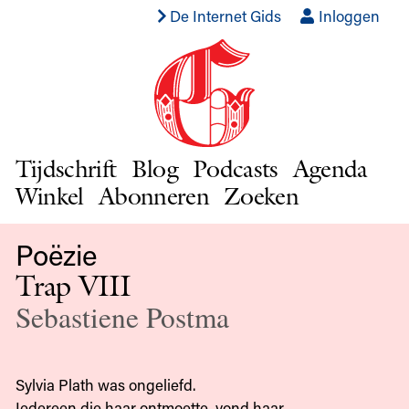
De Internet Gids
Inloggen
Tijdschrift
Blog
Podcasts
Agenda
Winkel
Abonneren
Zoeken
Poëzie
Trap VIII
Sebastiene Postma
Sylvia Plath was ongeliefd.
Iedereen die haar ontmoette, vond haar