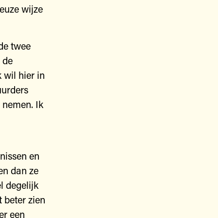
euze wijze
 de twee
n de
wil hier in
uurders
p nemen. Ik
enissen en
ven dan ze
l degelijk
t beter zien
er een