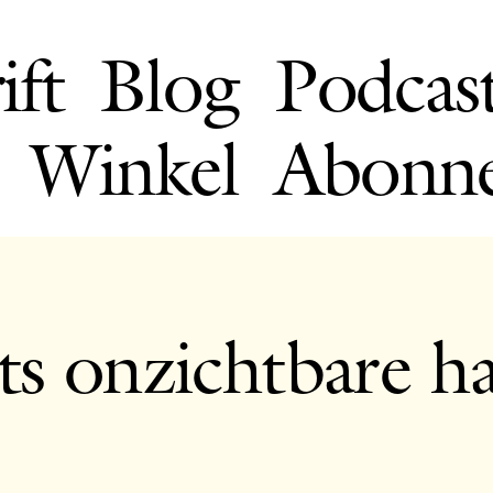
ift
Blog
Podcas
Winkel
Abonn
s onzichtbare h