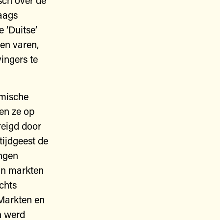
isch over de
aags
e ‘Duitse’
en varen,
ingers te
emische
en ze op
reigd door
tijdgeest de
ngen
aan markten
echts
 Markten en
n werd