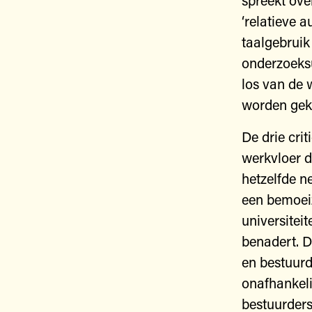
spreekt ove
‘relatieve
taalgebruik 
onderzoeksu
los van de 
worden gek
De drie cri
werkvloer d
hetzelfde n
een bemoeiz
universite
benadert. D
en bestuurd
onafhankeli
bestuurders