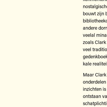
nostalgische
bouwt zijn 
bibliotheekc
andere dorr
veelal minac
zoals Clark
veel tradit
gedenkboeke
kale realitei
Maar Clark 
onderdelen f
inzichten i
ontstaan va
schatplicht