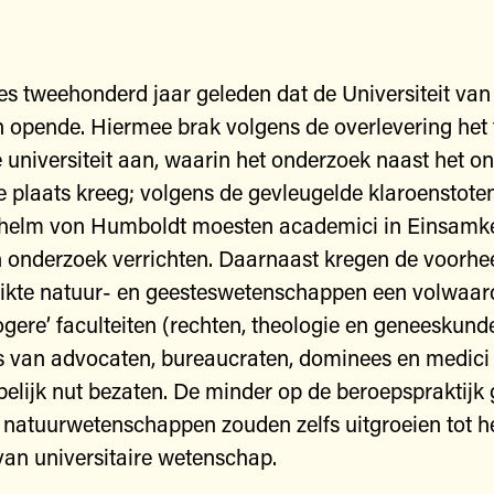
ies tweehonderd jaar geleden dat de Universiteit van 
 opende. Hiermee brak volgens de overlevering het 
universiteit aan, waarin het onderzoek naast het o
 plaats kreeg; volgens de gevleugelde klaroenstote
ilhelm von Humboldt moesten academici in Einsamke
n onderzoek verrichten. Daarnaast kregen de voorhe
ikte natuur- en geesteswetenschappen een volwaard
ogere’ faculteiten (rechten, theologie en geneeskunde
s van advocaten, bureaucraten, dominees en medici
lijk nut bezaten. De minder op de beroepspraktijk 
 natuurwetenschappen zouden zelfs uitgroeien tot h
an universitaire wetenschap.