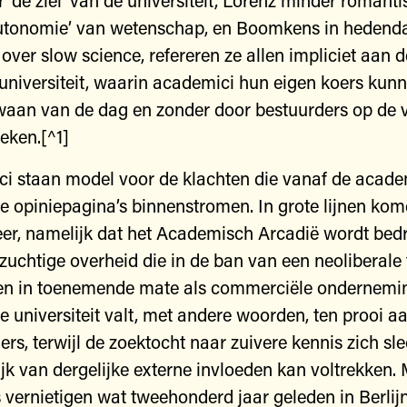
r ‘de ziel’ van de universiteit, Lorenz minder romant
 autonomie’ van wetenschap, en Boomkens in hedend
over slow science, refereren ze allen impliciet aan d
niversiteit, waarin academici hun eigen koers kunn
waan van de dag en zonder door bestuurders op de v
eken.[^1]
tici staan model voor de klachten die vanaf de acad
e opiniepagina’s binnenstromen. In grote lijnen kom
eer, namelijk dat het Academisch Arcadië wordt bed
uchtige overheid die in de ban van een neoliberale 
iten in toenemende mate als commerciële ondernemi
e universiteit valt, met andere woorden, ten prooi 
ers, terwijl de zoektocht naar zuivere kennis zich sl
jk van dergelijke externe invloeden kan voltrekken.
 vernietigen wat tweehonderd jaar geleden in Berlij