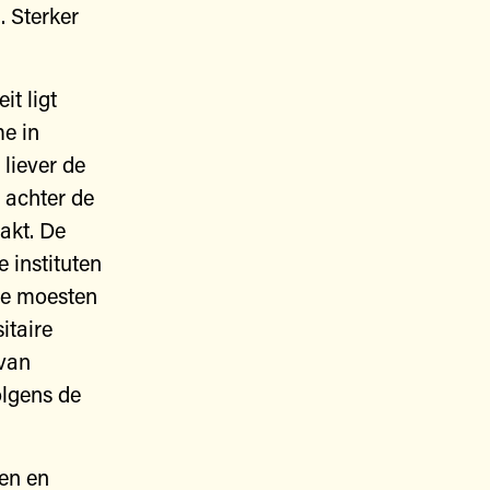
 Sterker
it ligt
me in
 liever de
 achter de
akt. De
 instituten
nde moesten
itaire
 van
olgens de
ten en