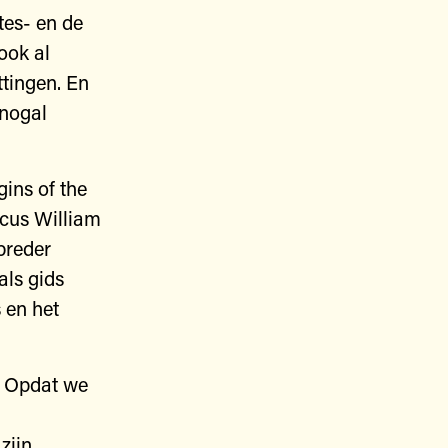
tes- en de
ook al
ttingen. En
 nogal
ins of the
icus William
breder
als gids
 en het
n. Opdat we
zijn