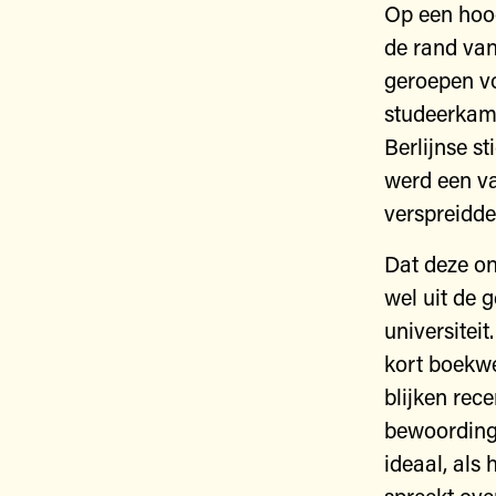
Op een hoo
de rand van
geroepen v
studeerkame
Berlijnse s
werd een va
verspreidde
Dat deze ond
wel uit de 
universitei
kort boekwe
blijken rece
bewoordinge
ideaal, al