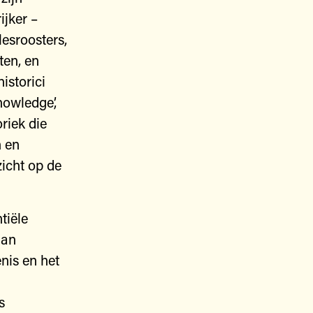
ijker –
lesroosters,
ten, en
istorici
nowledge’,
riek die
n en
icht op de
tiële
aan
nis en het
s