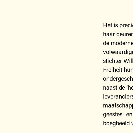
Het is prec
haar deuren
de moderne 
volwaardige
stichter W
Freiheit hu
ondergesch
naast de ‘h
leverancier
maatschappe
geestes- en
boegbeeld v