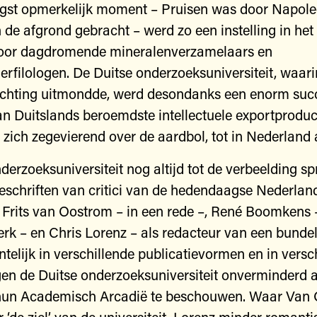
gst opmerkelijk moment – Pruisen was door Napole
 de afgrond gebracht – werd zo een instelling in het
oor dagdromende mineralenverzamelaars en
rfilologen. De Duitse onderzoeksuniversiteit, waari
tichting uitmondde, werd desondanks een enorm suc
n Duitslands beroemdste intellectuele exportproduc
 zich zegevierend over de aardbol, tot in Nederland 
erzoeksuniversiteit nog altijd tot de verbeelding spr
geschriften van critici van de hedendaagse Nederlan
t. Frits van Oostrom – in een rede –, René Boomkens 
rk – en Chris Lorenz – als redacteur van een bundel
ntelijk in verschillende publicatievormen en in versc
n de Duitse onderzoeksuniversiteit onverminderd a
s hun Academisch Arcadië te beschouwen. Waar Van