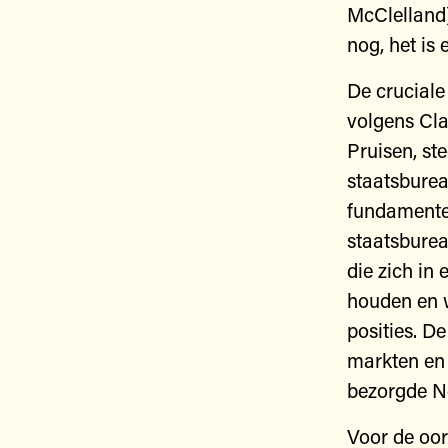
McClelland
nog, het is 
De cruciale
volgens Cla
Pruisen, st
staatsburea
fundamentel
staatsburea
die zich in
houden en w
posities. D
markten en 
bezorgde Ne
Voor de oor