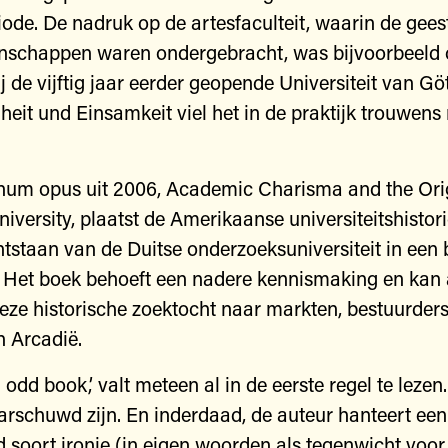
iode. De nadruk op de artesfaculteit, waarin de gees
nschappen waren ondergebracht, was bijvoorbeeld 
j de vijftig jaar eerder geopende Universiteit van Gö
iheit und Einsamkeit viel het in de praktijk trouwens
num opus uit 2006, Academic Charisma and the Orig
iversity, plaatst de Amerikaanse universiteitshistor
ntstaan van de Duitse onderzoeksuniversiteit in een 
. Het boek behoeft een nadere kennismaking en kan 
deze historische zoektocht naar markten, bestuurders
 Arcadië.
n odd book,’ valt meteen al in de eerste regel te leze
schuwd zijn. En inderdaad, de auteur hanteert een
soort ironie (in eigen woorden als tegenwicht voor 