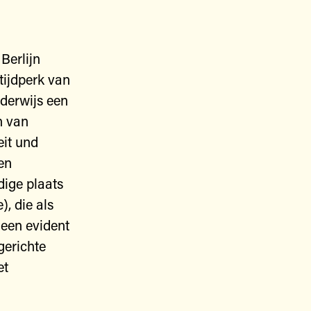
Berlijn
tijdperk van
nderwijs een
n van
it und
en
ige plaats
), die als
 een evident
gerichte
et