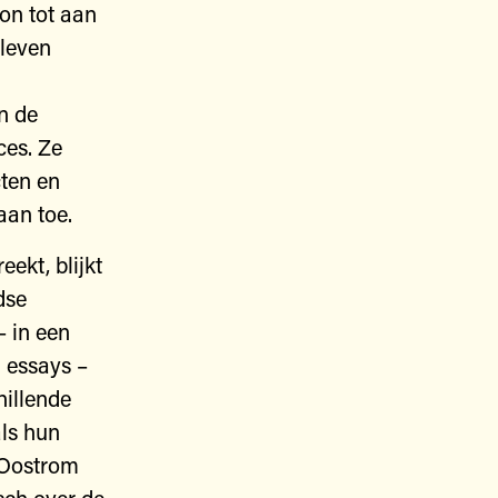
on tot aan
 leven
n de
ces. Ze
ten en
aan toe.
eekt, blijkt
dse
– in een
 essays –
hillende
ls hun
 Oostrom