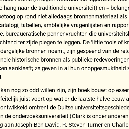
 hang naar de traditionele universiteit) en – belangr
betoog op rond niet alledaags bronnenmateriaal als 
atalogi, tabellen, ambtelijke vragenlijsten en rappor
e, bureaucratische pennenvruchten die universiteitsh
htend ter zijde plegen te leggen. De ‘little tools of k
 dergelijke bronnen noemt, zijn gespeend van de reto
ionele historische bronnen als publieke redevoeringe
n aankleeft; ze geven in al hun onopgesmuktheid z
t.
kan nog zo odd willen zijn, zijn boek bouwt op essen
eitelijk juist voort op wat er de laatste halve eeuw 
s ontwikkeld omtrent de Duitse universiteitsgeschiede
n de onderzoeksuniversiteit (Clark is onder anderen
ig aan Joseph Ben David, R. Steven Turner en Charle