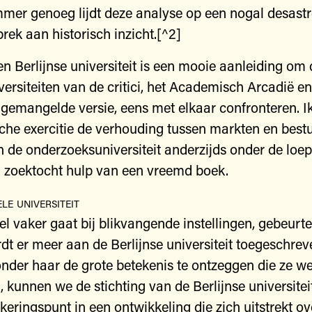
mmer genoeg lijdt deze analyse op een nogal desastr
rek aan historisch inzicht.[^2]
 Berlijnse universiteit is een mooie aanleiding om
versiteiten van de critici, het Academisch Arcadië e
 gemangelde versie, eens met elkaar confronteren. Ik 
sche exercitie de verhouding tussen markten en best
en de onderzoeksuniversiteit anderzijds onder de loe
jn zoektocht hulp van een vreemd boek.
le universiteit
el vaker gaat bij blikvangende instellingen, gebeurt
rdt er meer aan de Berlijnse universiteit toegeschre
nder haar de grote betekenis te ontzeggen die ze we
, kunnen we de stichting van de Berlijnse universitei
keringspunt in een ontwikkeling die zich uitstrekt ov