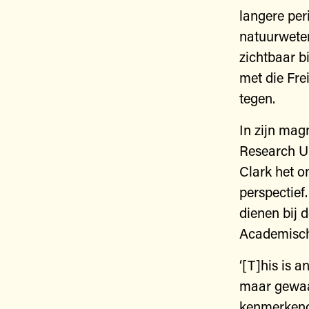
langere per
natuurwete
zichtbaar bi
met die Fre
tegen.
In zijn mag
Research Un
Clark het o
perspectief
dienen bij 
Academisch
‘[T]his is a
maar gewaar
kenmerkend 