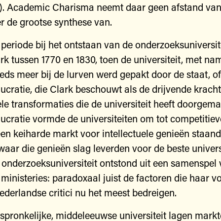
). Academic Charisma neemt daar geen afstand van.
er de grootse synthese van.
 periode bij het ontstaan van de onderzoeksuniversite
rk tussen 1770 en 1830, toen de universiteit, met na
eeds meer bij de lurven werd gepakt door de staat, of
ucratie, die Clark beschouwt als de drijvende kracht
e transformaties die de universiteit heeft doorgema
ucratie vormde de universiteiten om tot competitieve
 een keiharde markt voor intellectuele genieën staa
aar die genieën slag leverden voor de beste univers
e onderzoeksuniversiteit ontstond uit een samenspel
ministeries: paradoxaal juist de factoren die haar v
derlandse critici nu het meest bedreigen.
spronkelijke, middeleeuwse universiteit lagen mark