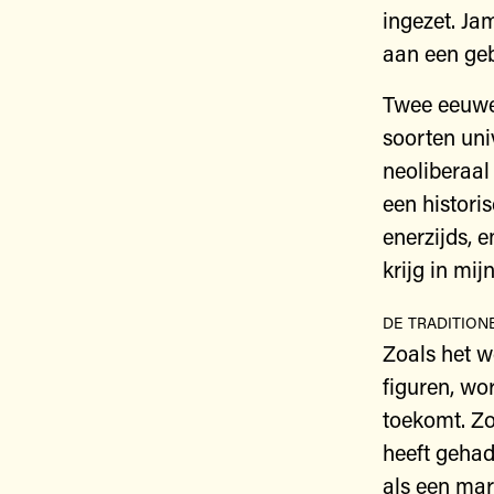
ingezet. Ja
aan een geb
Twee eeuwen
soorten uni
neoliberaal
een histori
enerzijds, 
krijg in mi
de traditione
Zoals het w
figuren, wo
toekomt. Zo
heeft gehad
als een mar