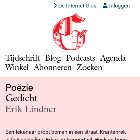
De Internet Gids
Inloggen
Tijdschrift
Blog
Podcasts
Agenda
Winkel
Abonneren
Zoeken
Poëzie
Gedicht
Erik Lindner
Een tekenaar propt bomen in een straat. Krantenrek
in fietsenstalling. Erker en trapportaal. Hoek en boog