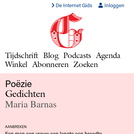
De Internet Gids
Inloggen
Tijdschrift
Blog
Podcasts
Agenda
Winkel
Abonneren
Zoeken
Poëzie
Gedichten
Maria Barnas
aanbreken
Een man een vrouw een lengte een breedte.