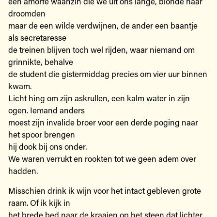
een amorfe waanzin die we uit ons lange, blonde haar
droomden
maar de een wilde verdwijnen, de ander een baantje
als secretaresse
de treinen blijven toch wel rijden, waar niemand om
grinnikte, behalve
de student die gistermiddag precies om vier uur binnen
kwam.
Licht hing om zijn askrullen, een kalm water in zijn
ogen. Iemand anders
moest zijn invalide broer voor een derde poging naar
het spoor brengen
hij dook bij ons onder.
We waren verrukt en rookten tot we geen adem over
hadden.
Misschien drink ik wijn voor het intact gebleven grote
raam. Of ik kijk in
het brede bed naar de kraaien op het steen dat lichter