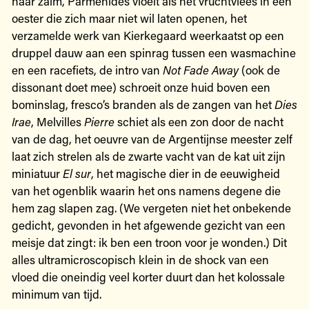
naar zalm, Parmenides vloeit als het vruchtvlees in een
oester die zich maar niet wil laten openen, het
verzamelde werk van Kierkegaard weerkaatst op een
druppel dauw aan een spinrag tussen een wasmachine
en een racefiets, de intro van
Not Fade Away
(ook de
dissonant doet mee) schroeit onze huid boven een
bominslag, fresco’s branden als de zangen van het
Dies
Irae
, Melvilles
Pierre
schiet als een zon door de nacht
van de dag, het oeuvre van de Argentijnse meester zelf
laat zich strelen als de zwarte vacht van de kat uit zijn
miniatuur
El sur
, het magische dier in de eeuwigheid
van het ogenblik waarin het ons namens degene die
hem zag slapen zag. (We vergeten niet het onbekende
gedicht, gevonden in het afgewende gezicht van een
meisje dat zingt: ik ben een troon voor je wonden.) Dit
alles ultramicroscopisch klein in de shock van een
vloed die oneindig veel korter duurt dan het kolossale
minimum van tijd.