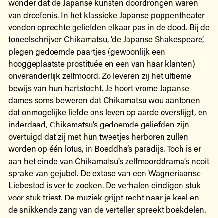
wonder dat de Japanse kunsten doordrongen waren
van droefenis. In het klassieke Japanse poppentheater
vonden oprechte geliefden elkaar pas in de dood. Bij de
toneelschrijver Chikamatsu, ‘de Japanse Shakespeare’,
plegen gedoemde paartjes (gewoonlijk een
hooggeplaatste prostituée en een van haar klanten)
onveranderlijk zelfmoord. Zo leveren zij het ultieme
bewijs van hun hartstocht. Je hoort vrome Japanse
dames soms beweren dat Chikamatsu wou aantonen
dat onmogelijke liefde ons leven op aarde overstijgt, en
inderdaad, Chikamatsu’s gedoemde geliefden zijn
overtuigd dat zij met hun tweetjes herboren zullen
worden op één lotus, in Boeddha’s paradijs. Toch is er
aan het einde van Chikamatsu’s zelfmoorddrama’s nooit
sprake van gejubel. De extase van een Wagneriaanse
Liebestod is ver te zoeken. De verhalen eindigen stuk
voor stuk triest. De muziek grijpt recht naar je keel en
de snikkende zang van de verteller spreekt boekdelen.