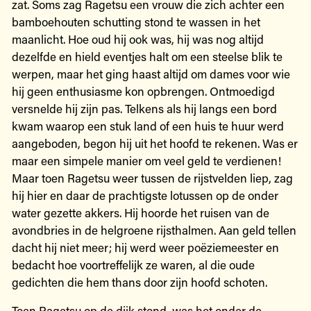
zat. Soms zag Ragetsu een vrouw die zich achter een
bamboehouten schutting stond te wassen in het
maanlicht. Hoe oud hij ook was, hij was nog altijd
dezelfde en hield eventjes halt om een steelse blik te
werpen, maar het ging haast altijd om dames voor wie
hij geen enthusiasme kon opbrengen. Ontmoedigd
versnelde hij zijn pas. Telkens als hij langs een bord
kwam waarop een stuk land of een huis te huur werd
aangeboden, begon hij uit het hoofd te rekenen. Was er
maar een simpele manier om veel geld te verdienen!
Maar toen Ragetsu weer tussen de rijstvelden liep, zag
hij hier en daar de prachtigste lotussen op de onder
water gezette akkers. Hij hoorde het ruisen van de
avondbries in de helgroene rijsthalmen. Aan geld tellen
dacht hij niet meer; hij werd weer poëziemeester en
bedacht hoe voortreffelijk ze waren, al die oude
gedichten die hem thans door zijn hoofd schoten.
Toen Ragetsu op de dijk stond, was het onder de