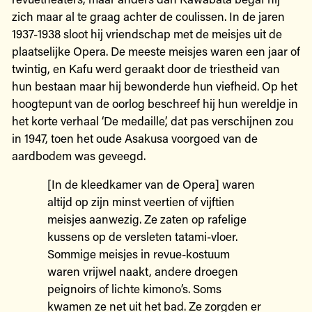
zich maar al te graag achter de coulissen. In de jaren
1937-1938 sloot hij vriendschap met de meisjes uit de
plaatselijke Opera. De meeste meisjes waren een jaar of
twintig, en Kafu werd geraakt door de triestheid van
hun bestaan maar hij bewonderde hun viefheid. Op het
hoogtepunt van de oorlog beschreef hij hun wereldje in
het korte verhaal ‘De medaille’, dat pas verschijnen zou
in 1947, toen het oude Asakusa voorgoed van de
aardbodem was geveegd.
[In de kleedkamer van de Opera] waren
altijd op zijn minst veertien of vijftien
meisjes aanwezig. Ze zaten op rafelige
kussens op de versleten tatami-vloer.
Sommige meisjes in revue-kostuum
waren vrijwel naakt, andere droegen
peignoirs of lichte kimono’s. Soms
kwamen ze net uit het bad. Ze zorgden er