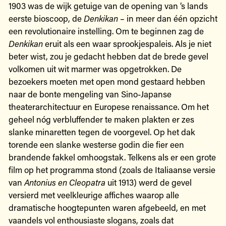
1903 was de wijk getuige van de opening van ’s lands
eerste bioscoop, de
Denkikan
– in meer dan één opzicht
een revolutionaire instelling. Om te beginnen zag de
Denkikan
eruit als een waar sprookjespaleis. Als je niet
beter wist, zou je gedacht hebben dat de brede gevel
volkomen uit wit marmer was opgetrokken. De
bezoekers moeten met open mond gestaard hebben
naar de bonte mengeling van Sino-Japanse
theaterarchitectuur en Europese renaissance. Om het
geheel nóg verbluffender te maken plakten er zes
slanke minaretten tegen de voorgevel. Op het dak
torende een slanke westerse godin die fier een
brandende fakkel omhoogstak. Telkens als er een grote
film op het programma stond (zoals de Italiaanse versie
van
Antonius en Cleopatra
uit 1913) werd de gevel
versierd met veelkleurige affiches waarop alle
dramatische hoogtepunten waren afgebeeld, en met
vaandels vol enthousiaste slogans, zoals dat