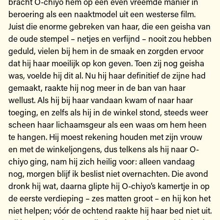
bracht O-chiyo hem op een even vreemde manier in
beroering als een naaktmodel uit een westerse film.
Juist die enorme gebreken van haar, die een geisha van
de oude stempel – netjes en verfijnd – nooit zou hebben
geduld, vielen bij hem in de smaak en zorgden ervoor
dat hij haar moeilijk op kon geven. Toen zij nog geisha
was, voelde hij dit al. Nu hij haar definitief de zijne had
gemaakt, raakte hij nog meer in de ban van haar
wellust. Als hij bij haar vandaan kwam of naar haar
toeging, en zelfs als hij in de winkel stond, steeds weer
scheen haar lichaamsgeur als een waas om hem heen
te hangen. Hij moest rekening houden met zijn vrouw
en met de winkeljongens, dus telkens als hij naar O-
chiyo ging, nam hij zich heilig voor: alleen vandaag
nog, morgen blijf ik beslist niet overnachten. Die avond
dronk hij wat, daarna glipte hij O-chiyo’s kamertje in op
de eerste verdieping – zes matten groot – en hij kon het
niet helpen; vóór de ochtend raakte hij haar bed niet uit.