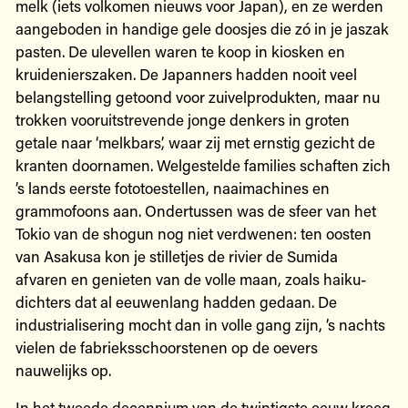
melk (iets volkomen nieuws voor Japan), en ze werden
aangeboden in handige gele doosjes die zó in je jaszak
pasten. De ulevellen waren te koop in kiosken en
kruidenierszaken. De Japanners hadden nooit veel
belangstelling getoond voor zuivelprodukten, maar nu
trokken vooruitstrevende jonge denkers in groten
getale naar ‘melkbars’, waar zij met ernstig gezicht de
kranten doornamen. Welgestelde families schaften zich
’s lands eerste fototoestellen, naaimachines en
grammofoons aan. Ondertussen was de sfeer van het
Tokio van de shogun nog niet verdwenen: ten oosten
van Asakusa kon je stilletjes de rivier de Sumida
afvaren en genieten van de volle maan, zoals haiku-
dichters dat al eeuwenlang hadden gedaan. De
industrialisering mocht dan in volle gang zijn, ’s nachts
vielen de fabrieksschoorstenen op de oevers
nauwelijks op.
In het tweede decennium van de twintigste eeuw kreeg