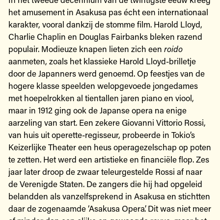
het amusement in Asakusa pas écht een internationaal
karakter, vooral dankzij de stomme film. Harold Lloyd,
Charlie Chaplin en Douglas Fairbanks bleken razend
populair. Modieuze knapen lieten zich een
roido
aanmeten, zoals het klassieke Harold Lloyd-brilletje
door de Japanners werd genoemd. Op feestjes van de
hogere klasse speelden welopgevoede jongedames
met hoepelrokken al tientallen jaren piano en viool,
maar in 1912 ging ook de Japanse opera na enige
aarzeling van start. Een zekere Giovanni Vittorio Rossi,
van huis uit operette-regisseur, probeerde in Tokio’s
Keizerlijke Theater een heus operagezelschap op poten
te zetten. Het werd een artistieke en financiële flop. Zes
jaar later droop de zwaar teleurgestelde Rossi af naar
de Verenigde Staten. De zangers die hij had opgeleid
belandden als vanzelfsprekend in Asakusa en stichtten
daar de zogenaamde ‘Asakusa Opera’. Dit was niet meer