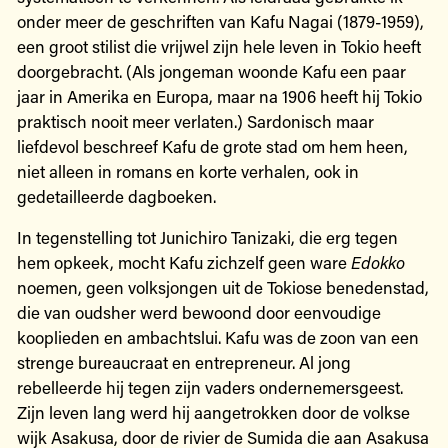
onder meer de geschriften van Kafu Nagai (1879-1959),
een groot stilist die vrijwel zijn hele leven in Tokio heeft
doorgebracht. (Als jongeman woonde Kafu een paar
jaar in Amerika en Europa, maar na 1906 heeft hij Tokio
praktisch nooit meer verlaten.) Sardonisch maar
liefdevol beschreef Kafu de grote stad om hem heen,
niet alleen in romans en korte verhalen, ook in
gedetailleerde dagboeken.
In tegenstelling tot Junichiro Tanizaki, die erg tegen
hem opkeek, mocht Kafu zichzelf geen ware
Edokko
noemen, geen volksjongen uit de Tokiose benedenstad,
die van oudsher werd bewoond door eenvoudige
kooplieden en ambachtslui. Kafu was de zoon van een
strenge bureaucraat en entrepreneur. Al jong
rebelleerde hij tegen zijn vaders ondernemersgeest.
Zijn leven lang werd hij aangetrokken door de volkse
wijk Asakusa, door de rivier de Sumida die aan Asakusa