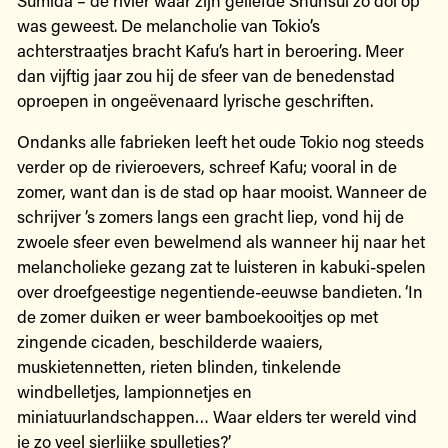
was geweest. De melancholie van Tokio’s
achterstraatjes bracht Kafu’s hart in beroering. Meer
dan vijftig jaar zou hij de sfeer van de benedenstad
oproepen in ongeëvenaard lyrische geschriften.
Ondanks alle fabrieken leeft het oude Tokio nog steeds
verder op de rivieroevers, schreef Kafu; vooral in de
zomer, want dan is de stad op haar mooist. Wanneer de
schrijver ’s zomers langs een gracht liep, vond hij de
zwoele sfeer even bewelmend als wanneer hij naar het
melancholieke gezang zat te luisteren in kabuki-spelen
over droefgeestige negentiende-eeuwse bandieten. ‘In
de zomer duiken er weer bamboekooitjes op met
zingende cicaden, beschilderde waaiers,
muskietennetten, rieten blinden, tinkelende
windbelletjes, lampionnetjes en
miniatuurlandschappen… Waar elders ter wereld vind
je zo veel sierlijke spulletjes?’