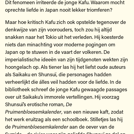
Dit fenomeen irriteerde de jonge Kafu. Waarom mocht
oprechte liefde in Japan nooit lekker triomferen?
Maar hoe kritisch Kafu zich ook opstelde tegenover de
denkwijze van zijn voorouders, toch zou hij altijd
snakken naar het Tokio uit het verleden. Hij koesterde
niets dan minachting voor moderne pogingen om
Japan op te stuwen in de vaart der volkeren. De
imperialistische ideeën van zijn tijdgenoten wekten zijn
hoongelach op. Als tiener las hij het liefst oude auteurs
als Saikaku en Shunsuï, die personages hadden
verheerlijkt die álles veil hadden voor de liefde. In de
bibliotheek schreef de jonge Kafu gewaagde passages
over uit Saikaku’s immorele vertellingen. Hij voorzag
Shunsuï’s erotische roman,
De
Pruimenbloesemkalender
, van een nieuwe kaft, zodat
het werk eruitzag als een schoolboek. Stilletjes las hij
de
Pruimenbloesemkalender
aan de oever van de
Sumida – de rivier waar zijn geliefde Shunsuï zo dol op