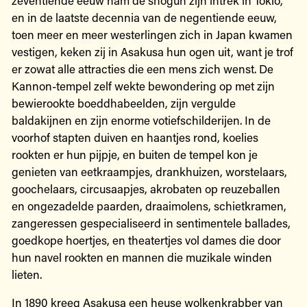
en in de laatste decennia van de negentiende eeuw,
toen meer en meer westerlingen zich in Japan kwamen
vestigen, keken zij in Asakusa hun ogen uit, want je trof
er zowat alle attracties die een mens zich wenst. De
Kannon-tempel zelf wekte bewondering op met zijn
bewierookte boeddhabeelden, zijn vergulde
baldakijnen en zijn enorme votiefschilderijen. In de
voorhof stapten duiven en haantjes rond, koelies
rookten er hun pijpje, en buiten de tempel kon je
genieten van eetkraampjes, drankhuizen, worstelaars,
goochelaars, circusaapjes, akrobaten op reuzeballen
en ongezadelde paarden, draaimolens, schietkramen,
zangeressen gespecialiseerd in sentimentele ballades,
goedkope hoertjes, en theatertjes vol dames die door
hun navel rookten en mannen die muzikale winden
lieten.
In 1890 kreeg Asakusa een heuse wolkenkrabber van