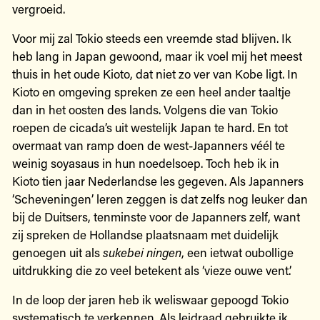
vergroeid.
Voor mij zal Tokio steeds een vreemde stad blijven. Ik
heb lang in Japan gewoond, maar ik voel mij het meest
thuis in het oude Kioto, dat niet zo ver van Kobe ligt. In
Kioto en omgeving spreken ze een heel ander taaltje
dan in het oosten des lands. Volgens die van Tokio
roepen de cicada’s uit westelijk Japan te hard. En tot
overmaat van ramp doen de west-Japanners véél te
weinig soyasaus in hun noedelsoep. Toch heb ik in
Kioto tien jaar Nederlandse les gegeven. Als Japanners
‘Scheveningen’ leren zeggen is dat zelfs nog leuker dan
bij de Duitsers, tenminste voor de Japanners zelf, want
zij spreken de Hollandse plaatsnaam met duidelijk
genoegen uit als
sukebei ningen
, een ietwat oubollige
uitdrukking die zo veel betekent als ‘vieze ouwe vent’.
In de loop der jaren heb ik weliswaar gepoogd Tokio
systematisch te verkennen. Als leidraad gebruikte ik