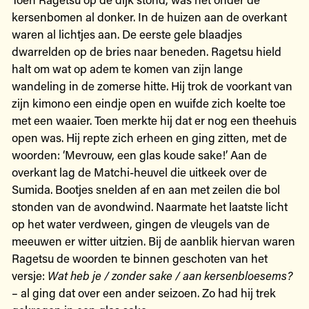
kersenbomen al donker. In de huizen aan de overkant
waren al lichtjes aan. De eerste gele blaadjes
dwarrelden op de bries naar beneden. Ragetsu hield
halt om wat op adem te komen van zijn lange
wandeling in de zomerse hitte. Hij trok de voorkant van
zijn kimono een eindje open en wuifde zich koelte toe
met een waaier. Toen merkte hij dat er nog een theehuis
open was. Hij repte zich erheen en ging zitten, met de
woorden: ‘Mevrouw, een glas koude sake!’ Aan de
overkant lag de Matchi-heuvel die uitkeek over de
Sumida. Bootjes snelden af en aan met zeilen die bol
stonden van de avondwind. Naarmate het laatste licht
op het water verdween, gingen de vleugels van de
meeuwen er witter uitzien. Bij de aanblik hiervan waren
Ragetsu de woorden te binnen geschoten van het
versje:
Wat heb je / zonder sake / aan kersenbloesems?
– al ging dat over een ander seizoen. Zo had hij trek