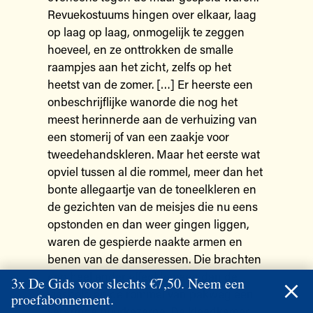
Revuekostuums hingen over elkaar, laag
op laag op laag, onmogelijk te zeggen
hoeveel, en ze onttrokken de smalle
raampjes aan het zicht, zelfs op het
heetst van de zomer. […] Er heerste een
onbeschrijflijke wanorde die nog het
meest herinnerde aan de verhuizing van
een stomerij of van een zaakje voor
tweedehandskleren. Maar het eerste wat
opviel tussen al die rommel, meer dan het
bonte allegaartje van de toneelkleren en
de gezichten van de meisjes die nu eens
opstonden en dan weer gingen liggen,
waren de gespierde naakte armen en
benen van de danseressen. Die brachten
een heel ander effect teweeg dan de
3x De Gids voor slechts €7,50. Neem een
viesheid en de rommel van pakweg een
proefabonnement.
verarmde huurkazerne. De kleedkamer