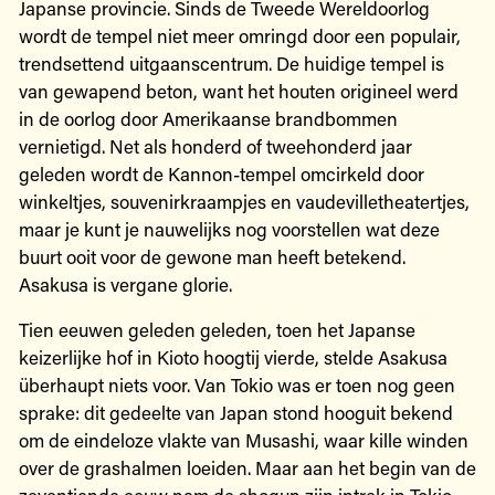
Japanse provincie. Sinds de Tweede Wereldoorlog
wordt de tempel niet meer omringd door een populair,
trendsettend uitgaanscentrum. De huidige tempel is
van gewapend beton, want het houten origineel werd
in de oorlog door Amerikaanse brandbommen
vernietigd. Net als honderd of tweehonderd jaar
geleden wordt de Kannon-tempel omcirkeld door
winkeltjes, souvenirkraampjes en vaudevilletheatertjes,
maar je kunt je nauwelijks nog voorstellen wat deze
buurt ooit voor de gewone man heeft betekend.
Asakusa is vergane glorie.
Tien eeuwen geleden geleden, toen het Japanse
keizerlijke hof in Kioto hoogtij vierde, stelde Asakusa
überhaupt niets voor. Van Tokio was er toen nog geen
sprake: dit gedeelte van Japan stond hooguit bekend
om de eindeloze vlakte van Musashi, waar kille winden
over de grashalmen loeiden. Maar aan het begin van de
zeventiende eeuw nam de shogun zijn intrek in Tokio,