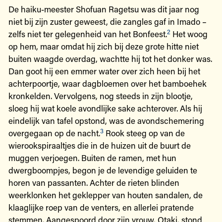
De haiku-meester Shofuan Ragetsu was dit jaar nog
niet bij zijn zuster geweest, die zangles gaf in Imado –
2
zelfs niet ter gelegenheid van het Bonfeest.
Het woog
op hem, maar omdat hij zich bij deze grote hitte niet
buiten waagde overdag, wachtte hij tot het donker was.
Dan goot hij een emmer water over zich heen bij het
achterpoortje, waar dagbloemen over het bamboehek
kronkelden. Vervolgens, nog steeds in zijn blootje,
sloeg hij wat koele avondlijke sake achterover. Als hij
eindelijk van tafel opstond, was de avondschemering
3
overgegaan op de nacht.
Rook steeg op van de
wierookspiraaltjes die in de huizen uit de buurt de
muggen verjoegen. Buiten de ramen, met hun
dwergboompjes, begon je de levendige geluiden te
horen van passanten. Achter de rieten blinden
weerklonken het geklepper van houten sandalen, de
klaaglijke roep van de venters, en allerlei pratende
stemmen. Aangespoord door zijn vrouw, Otaki, stond