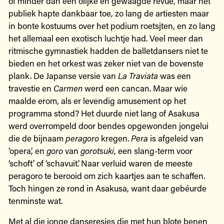
of minder dan een olijke en gewaagde revue, maar het
publiek hapte dankbaar toe, zo lang de artiesten maar
in bonte kostuums over het podium roetsjten, en zo lang
het allemaal een exotisch luchtje had. Veel meer dan
ritmische gymnastiek hadden de balletdansers niet te
bieden en het orkest was zeker niet van de bovenste
plank. De Japanse versie van
La Traviata
was een
travestie en
Carmen
werd een cancan. Maar wie
maalde erom, als er levendig amusement op het
programma stond? Het duurde niet lang of Asakusa
werd overrompeld door bendes opgewonden jongelui
die de bijnaam
peragoro
kregen.
Pera
is afgeleid van
‘opera’, en
goro
van
gorotsuki
, een slang-term voor
‘schoft’ of ‘schavuit’. Naar verluid waren de meeste
peragoro te berooid om zich kaartjes aan te schaffen.
Toch hingen ze rond in Asakusa, want daar gebéurde
tenminste wat.
Met al die jonge danseresjes die met hun blote benen