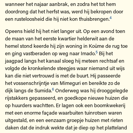
wanneer het najaar aanbrak, en zodra het tot hem
doordrong dat het herfst was, werd hij bekropen door
4
een rusteloosheid die hij niet kon thuisbrengen.
Opeens hield hij het niet langer uit. Op een avond toen
de maan van het eerste kwartier helderwit aan de
hemel stond keerde hij zijn woning in Koüme de rug toe
5
en ging vastberaden op weg naar Imado.
Bij het
jaagpad langs het kanaal sloeg hij meteen rechtsaf en
volgde de kronkelende steegjes waar niemand uit wijs
kan die niet vertrouwd is met de buurt. Hij passeerde
het vossenschrijntje van Mimeguri en bereikte zo de
6
dijk langs de Sumida.
Onderweg was hij drooggelegde
rijstakkers gepasseerd, en goedkope nieuwe huizen die
op huurders wachtten. Er lagen ook een boomkwekerij
met een enorme façade waarbuiten tuinrotsen waren
uitgestald, en een eenzaam groepje huizen met rieten
daken dat de indruk wekte dat je diep op het platteland