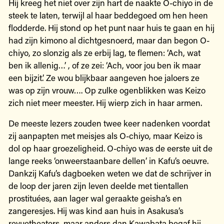
Hij kreeg het niet over zijn hart de naakte O-chiyo in de
steek te laten, terwijl al haar beddegoed om hen heen
flodderde. Hij stond op het punt naar huis te gaan en hij
had zijn kimono al dichtgesnoerd, maar dan begon O-
chiyo, zo slonzig als ze erbij lag, te flemen: ‘Ach, wat
ben ik allenig…’ , of ze zei: ‘Ach, voor jou ben ik maar
een bijzit.’ Ze wou blijkbaar aangeven hoe jaloers ze
was op zijn vrouw…. Op zulke ogenblikken was Keizo
zich niet meer meester. Hij wierp zich in haar armen.
De meeste lezers zouden twee keer nadenken voordat
zij aanpapten met meisjes als O-chiyo, maar Keizo is
dol op haar groezeligheid. O-chiyo was de eerste uit de
lange reeks ‘onweerstaanbare dellen’ in Kafu’s oeuvre.
Dankzij Kafu’s dagboeken weten we dat de schrijver in
de loop der jaren zijn leven deelde met tientallen
prostituées, aan lager wal geraakte geisha’s en
zangeresjes. Hij was kind aan huis in Asakusa’s
revuetheaters, maar anders dan Kawabata begaf hij