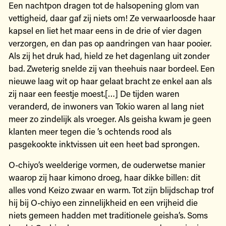
Een nachtpon dragen tot de halsopening glom van
vettigheid, daar gaf zij niets om! Ze verwaarloosde haar
kapsel en liet het maar eens in de drie of vier dagen
verzorgen, en dan pas op aandringen van haar pooier.
Als zij het druk had, hield ze het dagenlang uit zonder
bad. Zweterig snelde zij van theehuis naar bordeel. Een
nieuwe laag wit op haar gelaat bracht ze enkel aan als
zij naar een feestje moest.[…] De tijden waren
veranderd, de inwoners van Tokio waren al lang niet
meer zo zindelijk als vroeger. Als geisha kwam je geen
klanten meer tegen die ’s ochtends rood als
pasgekookte inktvissen uit een heet bad sprongen.
O-chiyo’s weelderige vormen, de ouderwetse manier
waarop zij haar kimono droeg, haar dikke billen: dit
alles vond Keizo zwaar en warm. Tot zijn blijdschap trof
hij bij O-chiyo een zinnelijkheid en een vrijheid die
niets gemeen hadden met traditionele geisha’s. Soms