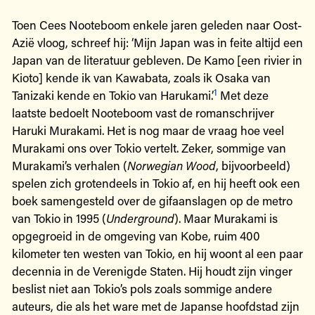
Toen Cees Nooteboom enkele jaren geleden naar Oost-
Azië vloog, schreef hij: ‘Mijn Japan was in feite altijd een
Japan van de literatuur gebleven. De Kamo [een rivier in
Kioto] kende ik van Kawabata, zoals ik Osaka van
1
Tanizaki kende en Tokio van Harukami.’
Met deze
laatste bedoelt Nooteboom vast de romanschrijver
Haruki Murakami. Het is nog maar de vraag hoe veel
Murakami ons over Tokio vertelt. Zeker, sommige van
Murakami’s verhalen (
Norwegian Wood
, bijvoorbeeld)
spelen zich grotendeels in Tokio af, en hij heeft ook een
boek samengesteld over de gifaanslagen op de metro
van Tokio in 1995 (
Underground
). Maar Murakami is
opgegroeid in de omgeving van Kobe, ruim 400
kilometer ten westen van Tokio, en hij woont al een paar
decennia in de Verenigde Staten. Hij houdt zijn vinger
beslist niet aan Tokio’s pols zoals sommige andere
auteurs, die als het ware met de Japanse hoofdstad zijn