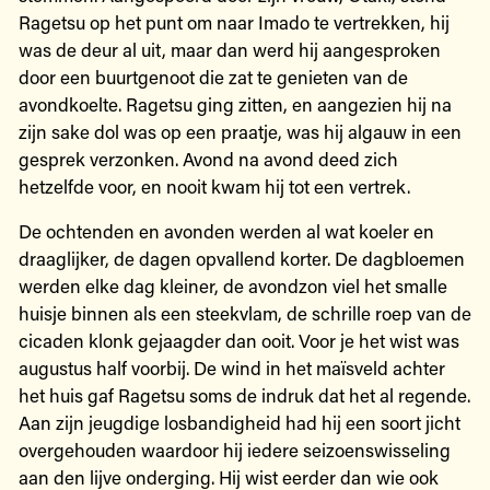
Ragetsu op het punt om naar Imado te vertrekken, hij
was de deur al uit, maar dan werd hij aangesproken
door een buurtgenoot die zat te genieten van de
avondkoelte. Ragetsu ging zitten, en aangezien hij na
zijn sake dol was op een praatje, was hij algauw in een
gesprek verzonken. Avond na avond deed zich
hetzelfde voor, en nooit kwam hij tot een vertrek.
De ochtenden en avonden werden al wat koeler en
draaglijker, de dagen opvallend korter. De dagbloemen
werden elke dag kleiner, de avondzon viel het smalle
huisje binnen als een steekvlam, de schrille roep van de
cicaden klonk gejaagder dan ooit. Voor je het wist was
augustus half voorbij. De wind in het maïsveld achter
het huis gaf Ragetsu soms de indruk dat het al regende.
Aan zijn jeugdige losbandigheid had hij een soort jicht
overgehouden waardoor hij iedere seizoenswisseling
aan den lijve onderging. Hij wist eerder dan wie ook