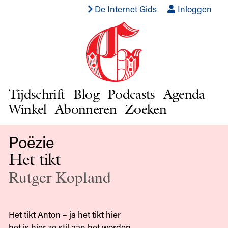
De Internet Gids
Inloggen
Tijdschrift
Blog
Podcasts
Agenda
Winkel
Abonneren
Zoeken
Poëzie
Het tikt
Rutger Kopland
Het tikt Anton – ja het tikt hier
het is hier zo stil aan het worden