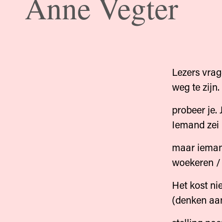
Anne Vegter
Lezers vrag
weg te zijn.
probeer je. 
Iemand zei h
maar iemand
woekeren / 
Het kost nie
(denken aan