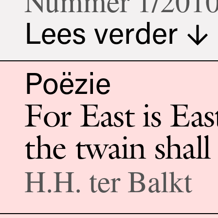
Nummer 1/201
Lees verder
Poëzie
For East is Eas
the twain shal
H.H. ter Balkt