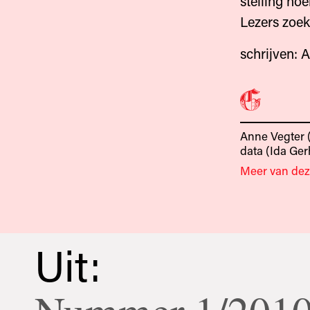
stelling no
Lezers zoek
schrijven: An
Anne Vegter (
data
(Ida Ger
Meer van dez
Uit: