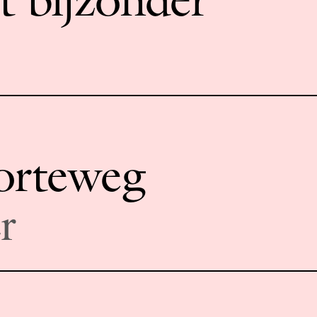
orteweg
r