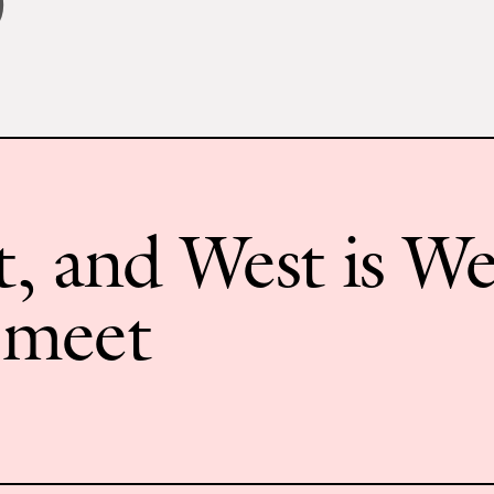
0
t, and West is We
l meet