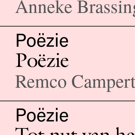
Anneke Brassin
Poëzie
Poëzie
Remco Camper
Poëzie
Tot nut van he