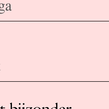
ga
t
t bijzonder