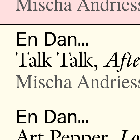
Mischa Andries
En Dan...
Talk Talk,
Afte
Mischa Andries
En Dan...
Art Pepper,
Lo