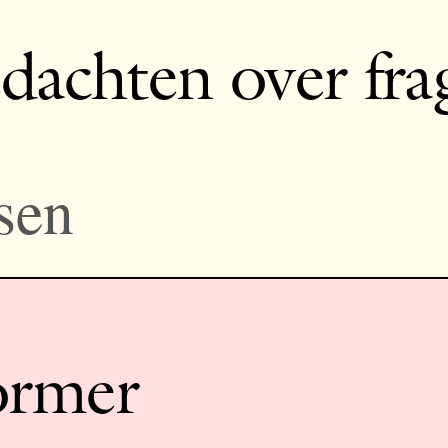
dachten over fra
sen
ormer