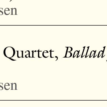
sen
 Quartet,
Ballad
sen