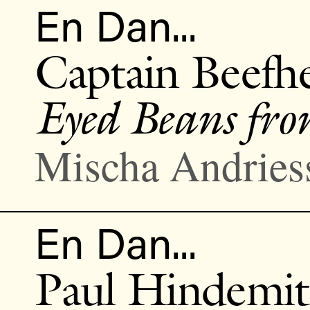
En Dan...
Captain Beefh
Eyed Beans fro
Mischa Andries
En Dan...
Paul Hindemi