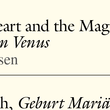
eart and the Mag
m Venus
sen
th,
Geburt Mariä