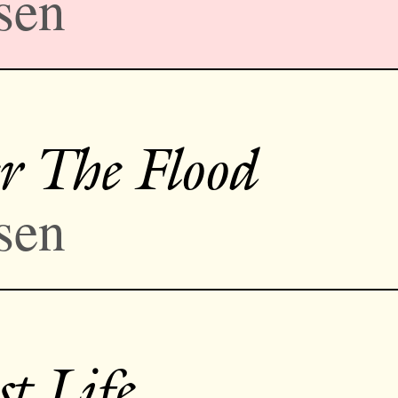
sen
r The Flood
sen
st Life