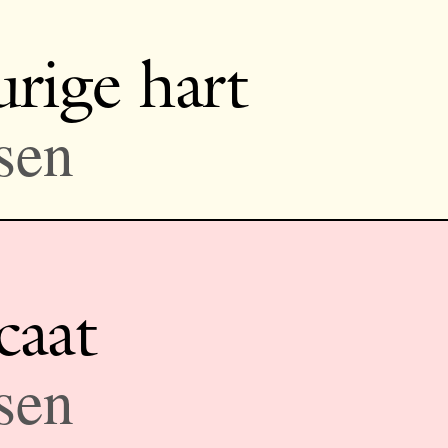
urige hart
sen
caat
sen