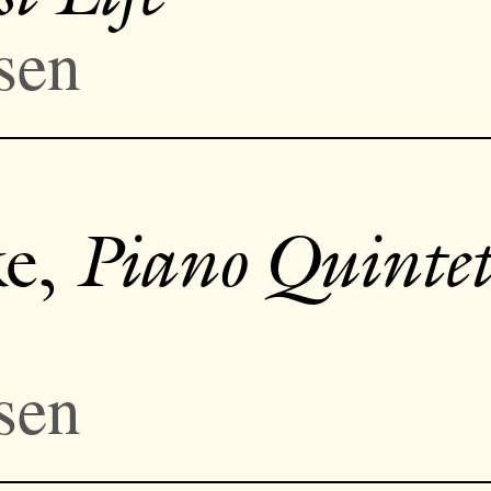
sen
ke,
Piano Quintet
sen