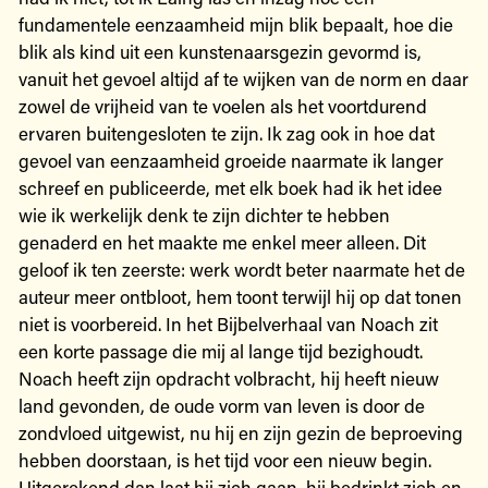
fundamentele eenzaamheid mijn blik bepaalt, hoe die
blik als kind uit een kunstenaarsgezin gevormd is,
vanuit het gevoel altijd af te wijken van de norm en daar
zowel de vrijheid van te voelen als het voortdurend
ervaren buitengesloten te zijn. Ik zag ook in hoe dat
gevoel van eenzaamheid groeide naarmate ik langer
schreef en publiceerde, met elk boek had ik het idee
wie ik werkelijk denk te zijn dichter te hebben
genaderd en het maakte me enkel meer alleen. Dit
geloof ik ten zeerste: werk wordt beter naarmate het de
auteur meer ontbloot, hem toont terwijl hij op dat tonen
niet is voorbereid. In het Bijbelverhaal van Noach zit
een korte passage die mij al lange tijd bezighoudt.
Noach heeft zijn opdracht volbracht, hij heeft nieuw
land gevonden, de oude vorm van leven is door de
zondvloed uitgewist, nu hij en zijn gezin de beproeving
hebben doorstaan, is het tijd voor een nieuw begin.
Uitgerekend dan laat hij zich gaan, hij bedrinkt zich en