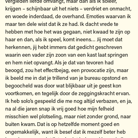
vergleden liefde omvangt, maar dan als ik soleer,
krijgen – schijnbaar uit het niets – verdriet en onmacht,
en woede inderdaad, de overhand. Emoties waarvan ik
maar ten dele wist dat ik ze had. Ik dacht vrede te
hebben met hoe het was gegaan, niet kwaad te zijn op
haar en dan, als ik speel, komt ineens… Jij moet dat
herkennen, jij hebt immers dat gedicht geschreven
waarin een vader zijn zoon van een kast laat springen
en hem niet opvangt. Als je dat van tevoren had
beoogd, zou het effectbejag, een provocatie zijn, maar
ik beeld me in dat je trillend van je bureau opstond en
begoocheld was door wat blijkbaar uit je geest kon
voortkomen, en tegelijk door de zeggingskracht ervan.
Ik heb solo’s gespeeld die me nog altijd verbazen, en ja,
na al die jaren snap ik vrij goed hoe mijn felheid
misschien wel plotseling, maar niet zonder grond, naar
buiten kwam. Dat is op hetzelfde moment goed en
ongemakkelijk, want ik besef dat ik mezelf beter heb