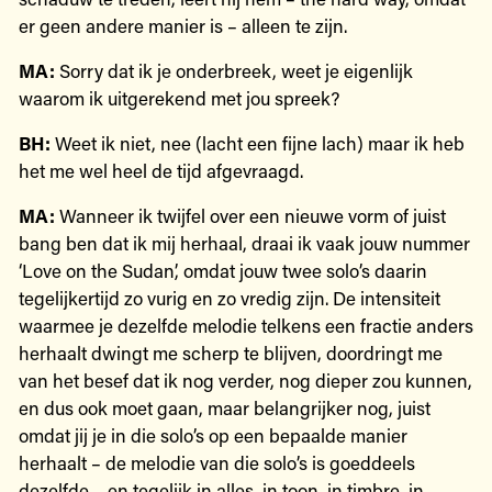
er geen andere manier is – alleen te zijn.
MA:
Sorry dat ik je onderbreek, weet je eigenlijk
waarom ik uitgerekend met jou spreek?
BH:
Weet ik niet, nee (lacht een fijne lach) maar ik heb
het me wel heel de tijd afgevraagd.
MA:
Wanneer ik twijfel over een nieuwe vorm of juist
bang ben dat ik mij herhaal, draai ik vaak jouw nummer
‘Love on the Sudan’, omdat jouw twee solo’s daarin
tegelijkertijd zo vurig en zo vredig zijn. De intensiteit
waarmee je dezelfde melodie telkens een fractie anders
herhaalt dwingt me scherp te blijven, doordringt me
van het besef dat ik nog verder, nog dieper zou kunnen,
en dus ook moet gaan, maar belangrijker nog, juist
omdat jij je in die solo’s op een bepaalde manier
herhaalt – de melodie van die solo’s is goeddeels
dezelfde – en tegelijk in alles, in toon, in timbre, in