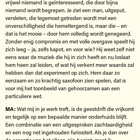
vrijwel niemand is geïnteresseerd, die door bijna
niemand wordt begrepen. Je ziet een man, uitgeput,
versleten, die tegemoet getreden wordt met een
onverschilligheid die hemeltergend is, maar die – en
dat is het mooie – door hem volledig wordt genegeerd.
Zonder enig compromis en met volle overgave speelt hij
zich leeg – ja, zelfs kapot, en voor wie? Hij weet zelf niet
eens waar de muziek die hij in zich heeft en nu loslaat
hem heen zal leiden, of wat hij verkent meer waarde zal
hebben dan dat experiment op zich. Hem daar zo
eenzaam en zo krachtig saxofoon zien spelen, dat is
voor mij het toonbeeld van gehoorzamen aan een
particuliere wet.
MA:
Wat mij in je werk treft, is de geestdrift die vrijkomt
en tegelijk op een bepaalde manier onderhuids blijft.
Een combinatie van een uitgesproken zachtaardigheid
en een nog net ingehouden furiositeit. Als je dan over
de essentie van het alleen-zijn begint, moet ik