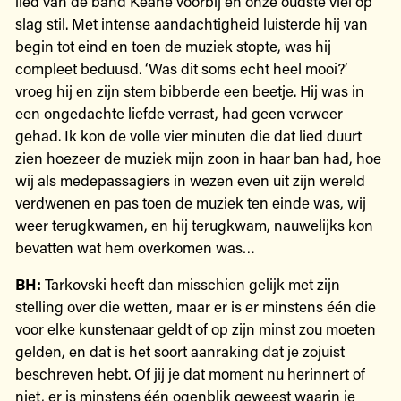
lied van de band Keane voorbij en onze oudste viel op
slag stil. Met intense aandachtigheid luisterde hij van
begin tot eind en toen de muziek stopte, was hij
compleet beduusd. ‘Was dit soms echt heel mooi?’
vroeg hij en zijn stem bibberde een beetje. Hij was in
een ongedachte liefde verrast, had geen verweer
gehad. Ik kon de volle vier minuten die dat lied duurt
zien hoezeer de muziek mijn zoon in haar ban had, hoe
wij als medepassagiers in wezen even uit zijn wereld
verdwenen en pas toen de muziek ten einde was, wij
weer ­terugkwamen, en hij terugkwam, nauwelijks kon
bevatten wat hem overkomen was…
BH:
Tarkovski heeft dan misschien gelijk met zijn
stelling over die wetten, maar er is er minstens één die
voor elke kunstenaar geldt of op zijn minst zou moeten
gelden, en dat is het soort aanraking dat je zojuist
beschreven hebt. Of jij je dat moment nu herinnert of
niet, er is minstens één ogenblik geweest waarin je