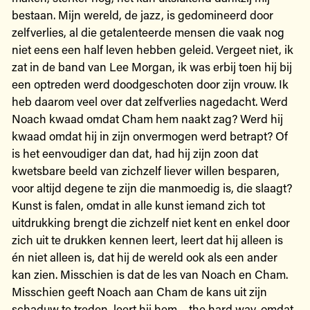
bestaan. Mijn wereld, de jazz, is gedomineerd door
zelfverlies, al die getalenteerde mensen die vaak nog
niet eens een half leven hebben geleid. Vergeet niet, ik
zat in de band van Lee Morgan, ik was erbij toen hij bij
een optreden werd doodgeschoten door zijn vrouw. Ik
heb daarom veel over dat zelfverlies nagedacht. Werd
Noach kwaad omdat Cham hem naakt zag? Werd hij
kwaad omdat hij in zijn onvermogen werd betrapt? Of
is het eenvoudiger dan dat, had hij zijn zoon dat
kwetsbare beeld van zichzelf liever willen besparen,
voor altijd degene te zijn die manmoedig is, die slaagt?
Kunst is falen, omdat in alle kunst iemand zich tot
uitdrukking brengt die zichzelf niet kent en enkel door
zich uit te drukken kennen leert, leert dat hij alleen is
én niet alleen is, dat hij de wereld ook als een ander
kan zien. Misschien is dat de les van Noach en Cham.
Misschien geeft Noach aan Cham de kans uit zijn
schaduw te treden, leert hij hem – the hard way, omdat