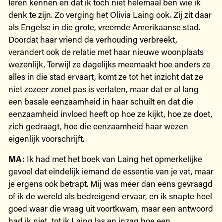
leren kennen en dat ik toch niet helemaal ben wie ik
denk te zijn. Zo verging het Olivia Laing ook. Zij zit daar
als Engelse in die grote, vreemde Amerikaanse stad.
Doordat haar vriend de verhouding verbreekt,
verandert ook de relatie met haar nieuwe woonplaats
wezenlijk. Terwijl ze dagelijks meemaakt hoe anders ze
alles in die stad ervaart, komt ze tot het inzicht dat ze
niet zozeer zonet pas is verlaten, maar dat er al lang
een basale eenzaamheid in haar schuilt en dat die
eenzaamheid invloed heeft op hoe ze kijkt, hoe ze doet,
zich gedraagt, hoe die eenzaamheid haar wezen
eigenlijk voorschrijft.
MA:
Ik had met het boek van Laing het opmerkelijke
gevoel dat eindelijk iemand de essentie van je vat, maar
je ergens ook betrapt. Mij was meer dan eens gevraagd
of ik de wereld als bedreigend ervaar, en ik snapte heel
goed waar die vraag uit voortkwam, maar een antwoord
had ik niet, tot ik Laing las en inzag hoe een