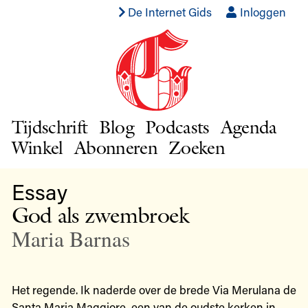
De Internet Gids
Inloggen
Tijdschrift
Blog
Podcasts
Agenda
Winkel
Abonneren
Zoeken
Essay
God als zwembroek
Maria Barnas
Het regende. Ik naderde over de brede Via Merulana de
Santa Maria Maggiore, een van de oudste kerken in