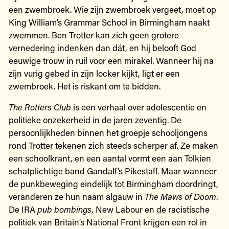
een zwembroek. Wie zijn zwembroek vergeet, moet op
King William’s Grammar School in Birmingham naakt
zwemmen. Ben Trotter kan zich geen grotere
vernedering indenken dan dát, en hij belooft God
eeuwige trouw in ruil voor een mirakel. Wanneer hij na
zijn vurig gebed in zijn locker kijkt, ligt er een
zwembroek. Het is riskant om te bidden.
The Rotters Club
is een verhaal over adolescentie en
politieke onzekerheid in de jaren zeventig. De
persoonlijkheden binnen het groepje schooljongens
rond Trotter tekenen zich steeds scherper af. Ze maken
een schoolkrant, en een aantal vormt een aan Tolkien
schatplichtige band Gandalf’s Pikestaff. Maar wanneer
de punkbeweging eindelijk tot Birmingham doordringt,
veranderen ze hun naam algauw in
The Maws of Doom
.
De IRA
pub bombings
, New Labour en de racistische
politiek van Britain’s National Front krijgen een rol in