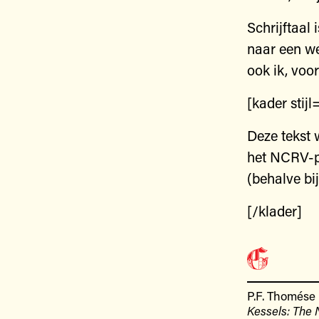
Schrijftaal 
naar een we
ook ik, voor
[kader stijl
Deze tekst 
het NCRV-
(behalve bi
[/klader]
P.F. Thomése
Kessels: The 