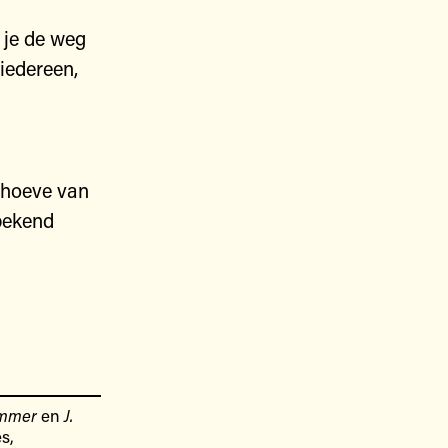
t je de weg
iedereen,
ehoeve van
bekend
emmer
en
J.
s,