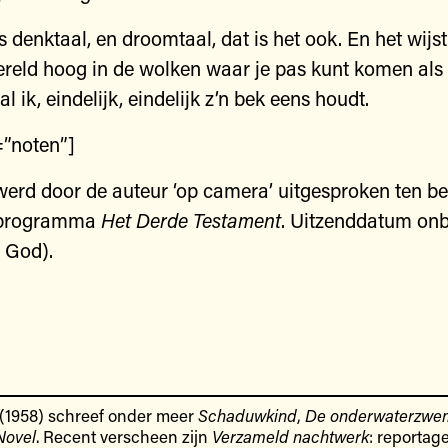
is denktaal, en droomtaal, dat is het ook. En het wijs
reld hoog in de wolken waar je pas kunt komen als 
al ik, eindelijk, eindelijk z’n bek eens houdt.
=”noten”]
werd door de auteur ‘op camera’ uitgesproken ten b
programma
Het Derde Testament
. Uitzenddatum on
j God).
 (1958) schreef onder meer
Schaduwkind
,
De onderwaterzw
Novel
. Recent verscheen zijn
Verzameld nachtwerk
: reportage