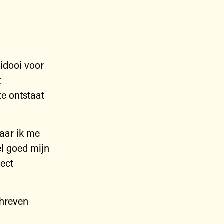
eidooi voor
t
te ontstaat
waar ik me
el goed mijn
fect
chreven