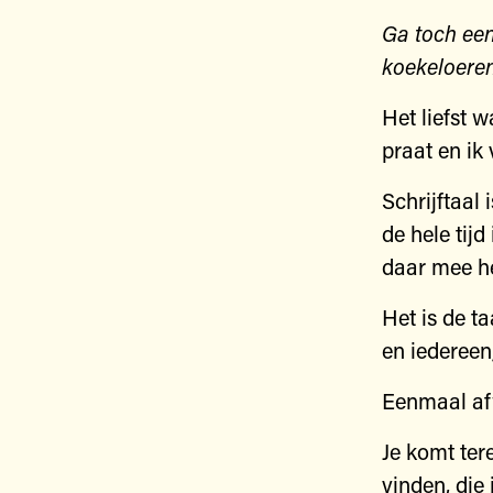
Ga toch een
koekeloere
Het liefst w
praat en ik 
Schrijftaal 
de hele tijd
daar mee he
Het is de t
en iedereen,
Eenmaal afw
Je komt ter
vinden, die 