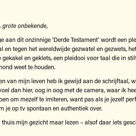
r, grote onbekende,
ge aan dit onzinnige ‘Derde Testament’ wordt een pl
aal en tegen het wereldwijde gezwatel en gezwets, he
gekakel en geklets, een pleidooi voor taal die in stil
 mond weet te houden.
en van mijn leven heb ik gewijd aan de schrijftaal, 
voel dan hier, oog in oog met de camera, waar ik he
doen om mezelf te imiteren, want pas als je jezelf per
om je op tv spontaan en authentiek over.
 thuis mijn gezicht maar lezen – alsof daar iets ges