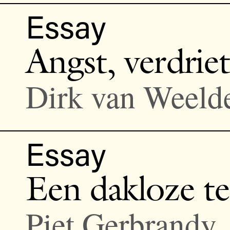
Essay
Angst, verdrie
Dirk van Weeld
Essay
Een dakloze t
Piet Gerbrandy