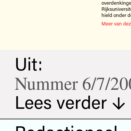
overdenkingen
Rijksuniversi
hield onder de
Meer van dez
Uit:
Nummer 6/7/20
Lees verder