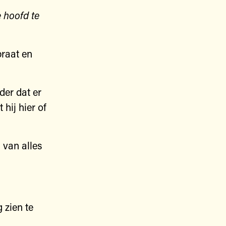
 hoofd te
praat en
nder dat er
 hij hier of
 van alles
 zien te