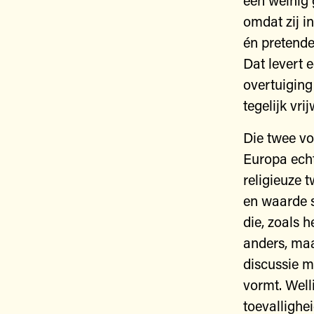
een weinig 
omdat zij i
én pretende
Dat levert 
overtuiging
tegelijk vr
Die twee vo
Europa ech
religieuze 
en waarde s
die, zoals h
anders, maa
discussie m
vormt. Welli
toevallighei