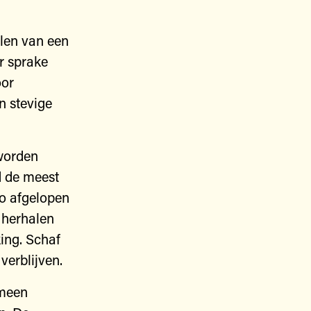
elen van een
er sprake
oor
n stevige
 worden
d de meest
go afgelopen
 herhalen
ing. Schaf
verblijven.
emeen