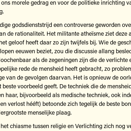
r ons morele gedrag en voor de politieke inrichting v
g.
idige godsdienststrijd een controverse geworden ove
an de rationaliteit. Het militante atheïsme ziet deze 
et geloof heeft daar zo zijn twijfels bij. Wie de gesc
lopen eeuwen beziet, zou die discussie allang besle
oochenbaar als de zegeningen zijn die de verlichte 
elijke rede de mensheid heeft gebracht, zo problem
e van de gevolgen daarvan. Het is opnieuw de oorl
 beste voorbeeld geeft. De techniek die de menshei
en haar, bijvoorbeeld als medische techniek, ook in
agen verlost hééft) betoonde zich tegelijk de beste b
lergrootste menselijke plaag.
 het chiasme tussen religie en Verlichting zich nog ve