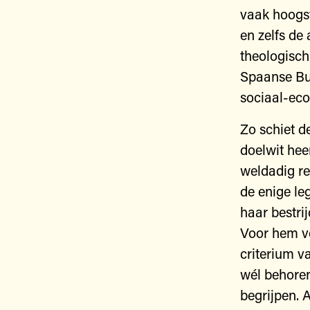
vaak hoogs
en zelfs de 
theologisch
Spaanse Bur
sociaal-eco
Zo schiet d
doelwit hee
weldadig red
de enige le
haar bestri
Voor hem vo
criterium v
wél behoren 
begrijpen. 