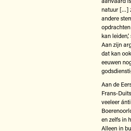
aanvaard is
natuur […] 
andere stem
opdrachten 
kan leiden,’
Aan zijn ar
dat kan ook
eeuwen nog
godsdiensti
Aan de Eers
Frans-Duit
veeleer ánti
Boerenoorlo
en zelfs in 
Alleen in b