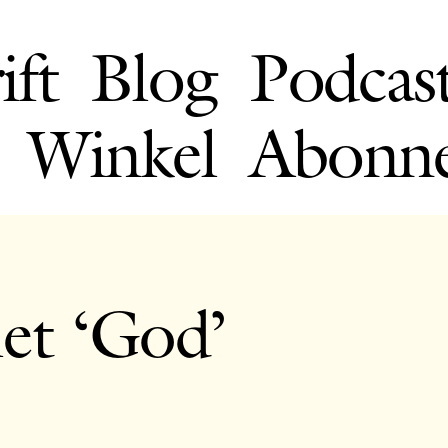
ift
Blog
Podcas
Winkel
Abonn
et ‘God’