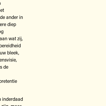
n
et
 de ander in
dere diep
og
aan wat zij,
 bereidheid
euw bleek,
ensvisie,
is de
pretentie
n inderdaad