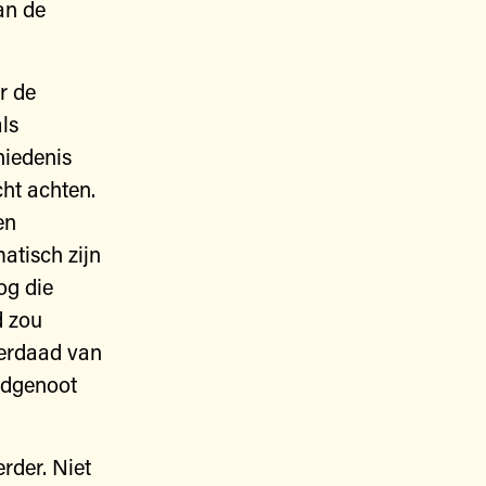
an de
r de
als
hiedenis
cht achten.
en
atisch zijn
og die
d zou
derdaad van
ondgenoot
rder. Niet