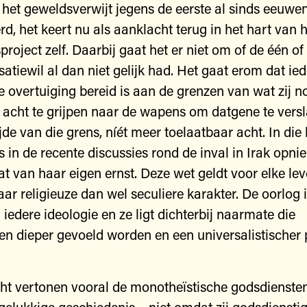
kt het geweldsverwijt jegens de eerste al sinds eeuwe
d, het keert nu als aanklacht terug in het hart van h
project zelf. Daarbij gaat het er niet om of de één of
satiewil al dan niet gelijk had. Het gaat erom dat ie
 overtuiging bereid is aan de grenzen van wat zij n
 acht te grijpen naar de wapens om datgene te versl
jde van die grens, níét meer toelaatbaar acht. In die
als in de recente discussies rond de inval in Irak opni
at van haar eigen ernst. Deze wet geldt voor elke lev
ar religieuze dan wel seculiere karakter. De oorlog 
 iedere ideologie en ze ligt dichterbij naarmate die
en dieper gevoeld worden en een universalistischer 
cht vertonen vooral de monotheïstische godsdienste