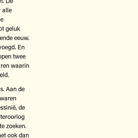
n. De
 alle
ne
ot geluk
tiende eeuw.
evoegd. En
lopen twee
aren waarin
eld.
s. Aan de
 waren
ssinië, de
teroorlog
 te zoeken.
 het ook dan