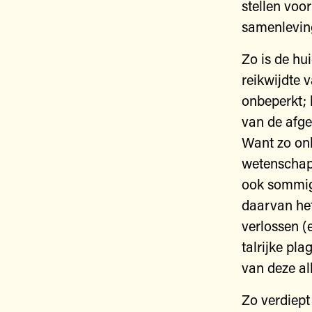
stellen voo
samenlevin
Zo is de hu
reikwijdte v
onbeperkt; h
van de afge
Want zo onl
wetenschapp
ook sommig
daarvan het
verlossen (
talrijke pl
van deze al
Zo verdiept