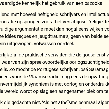
tvaardigde kennelijk het gebruik van een bazooka.
llend met hoeveel heftigheid schrijvers en intellectu
neratie opspringen zodra het verschijnsel ‘religie’ t
uldige argumentatie moet dan nogal eens wijken v
uze idées reçues en jeugdtrauma’s, geen van beide ee
een uitgewogen, volwassen oordeel.
lijk zijn de praktische verwijten die de godsdienst
 waarvan zijn spreekwoordelijke oorlogszuchtighei
e is. Zo mocht de Portugese schrijver José Sarama
neens voor de Vlaamse radio, nog eens de opvatting
 onvermijdelijk synoniem is met oorlog en onderdrukk
de wereld wordt op slag een aangenamer plek om te 
k die gedachte niet. ‘Als het atheïsme eenmaal alg