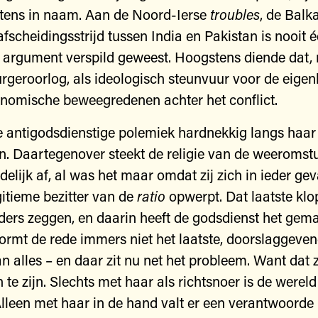
tens in naam. Aan de Noord-Ierse
troubles
, de Balk
afscheidingsstrijd tussen India en Pakistan is nooit 
 argument verspild geweest. Hoogstens diende dat, n
geroorlog, als ideologisch steunvuur voor de eigenl
nomische beweegredenen achter het conflict.
e antigodsdienstige polemiek hardnekkig langs haar 
n. Daartegenover steekt de religie van de weeromstu
elijk af, al was het maar omdat zij zich in ieder geva
gitieme bezitter van de
ratio
opwerpt. Dat laatste klop
jders zeggen, en daarin heeft de godsdienst het gema
rmt de rede immers niet het laatste, doorslaggeve
an alles – en daar zit nu net het probleem. Want dat 
te zijn. Slechts met haar als richtsnoer is de wereld
Alleen met haar in de hand valt er een verantwoorde