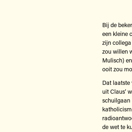
Bij de bek
een kleine c
zijn colleg
zou willen 
Mulisch) en
ooit zou mo
Dat laatste
uit Claus’ 
schuilgaan 
katholicism
radioantwoor
de wet te k