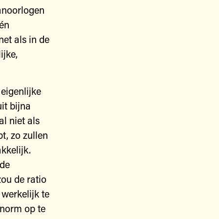
anoorlogen
één
et als in de
ijke,
eigenlijke
it bijna
l niet als
t, zo zullen
kkelijk.
nde
zou de ratio
 werkelijk te
 norm op te