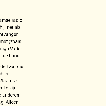
amse radio
ij, net als
 ontvangen
 mét (zoals
eilige Vader
n de hand.
 de haat die
chter
t Vlaamse
. In zijn
ie anderen
g. Alleen