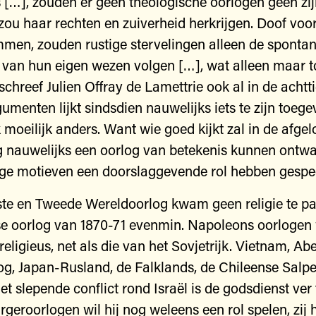
 […], zouden er geen theologische oorlogen geen zij
zou haar rechten en zuiverheid herkrijgen. Doof voor
men, zouden rustige stervelingen alleen de sponta
van hun eigen wezen volgen […], wat alleen maar t
 schreef Julien Offray de Lamettrie ook al in de acht
gumenten lijkt sindsdien nauwelijks iets te zijn toeg
 moeilijk anders. Want wie goed kijkt zal in de afge
 nauwelijks een oorlog van betekenis kunnen ontw
ge motieven een doorslaggevende rol hebben gespe
te en Tweede Wereldoorlog kwam geen religie te pa
se oorlog van 1870-71 evenmin. Napoleons oorlogen
religieus, net als die van het Sovjetrijk. Vietnam, Abe
g, Japan-Rusland, de Falklands, de Chileense Salpe
het slepende conflict rond Israël is de godsdienst ver
urgeroorlogen wil hij nog weleens een rol spelen, zij