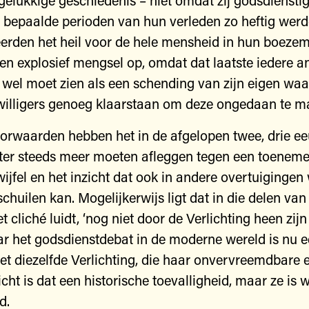
gelukkige geschiedenis – niet omdat zij godsdienstig
n bepaalde perioden van hun verleden zo heftig werd
erden het heil voor de hele mensheid in hun boezem
een explosief mengsel op, omdat dat laatste iedere a
 wel moet zien als een schending van zijn eigen waa
ijwilligers genoeg klaarstaan om deze ongedaan te m
orwaarden hebben het in de afgelopen twee, drie e
ter steeds meer moeten afleggen tegen een toenem
twijfel en het inzicht dat ook in andere overtuiginge
chuilen kan. Mogelijkerwijs ligt dat in die delen van
et cliché luidt, ‘nog niet door de Verlichting heen zij
r het godsdienstdebat in de moderne wereld is nu 
et diezelfde Verlichting, die haar onvervreemdbare 
cht is dat een historische toevalligheid, maar ze is 
d.