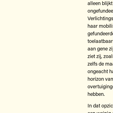
alleen blij
ongefundeer
Verlichtings
haar mobili
gefundeerde
toelaatbaar
aan gene zi
ziet zij, zo
zelfs de ma
ongeacht ha
horizon van
overtuiging
hebben.
In dat opzi