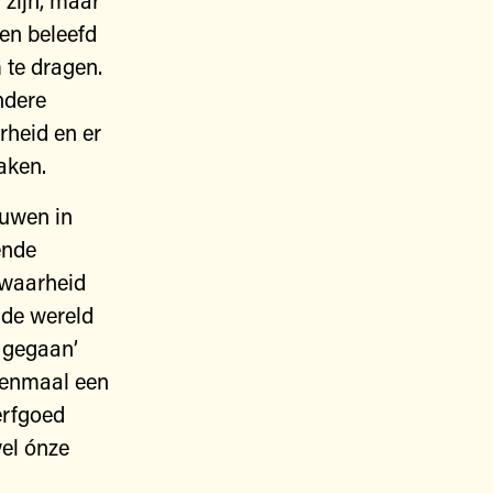
 zijn, maar
en beleefd
 te dragen.
ndere
rheid en er
aken.
euwen in
ende
n waarheid
 de wereld
n gegaan’
eenmaal een
erfgoed
wel ónze