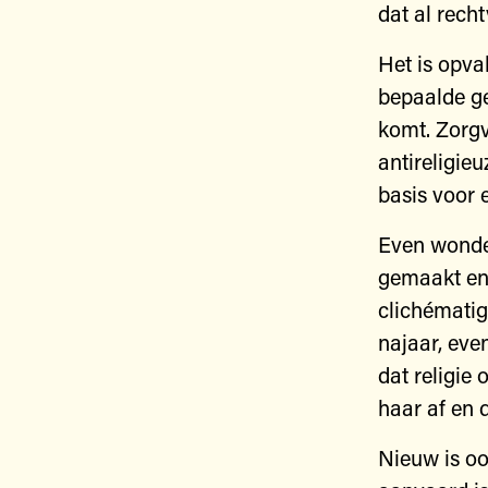
dat al rech
Het is opva
bepaalde ge
komt. Zorgv
antireligie
basis voor 
Even wonder
gemaakt en
clichématig
najaar, eve
dat religie
haar af en 
Nieuw is oo