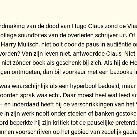
endmaking van de dood van Hugo Claus zond de Vla
ollage soundbites van de overleden schrijver uit. Of h
a Harry Mulisch, niet ooit door de paus in audiëntie
worden? Van zijn leven niet, antwoordde Claus. Niet
 niet zónder boek als geschenk bij zich. Als hij de H
gen ontmoeten, dan bij voorkeur met een bazooka i
 was waarschijnlijk als een hyperbool bedoeld, maar
woorden sprak was echt. Daar moest heel wat leed a
– en inderdaad heeft hij de verschrikkingen van he
e in zijn werk nooit onder stoelen of banken gestoken
d beperkte hij zijn kritiek tot de pauselijke pretent
unnen voorschrijven op het gebied van zedelijk gedra