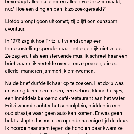
bevredigd alleen allener en alleen vredelozer maakt,
nu:/ Hoe een ding en ben ik zo zoekgeraakt?’
Liefde brengt geen uitkomst; zij blijft een eenzaam
avontuur.
In 1976 zag ik hoe Fritzi uit vriendschap een
tentoonstelling opende, maar het eigenlijk niet wilde.
Ze zag eruit als een stervende mus. Ik schreef haar een
brief waarin ik vertelde over al onze poezen, die op
allerlei manieren jammerlijk omkwamen.
Na de brief durfde ik haar op te zoeken. Het dorp was
en is nog klein: een molen, een school, kleine huisjes,
een inmiddels beroemd café-restaurant aan het water.
Fritzi woonde achter het schoolplein, midden in een
oud straatje waar geen auto kan komen. Er was geen
bel. Ik klopte dus maar en opende na enige tijd de deur.
Ik hoorde haar stem tegen de hond en daar kwam ze