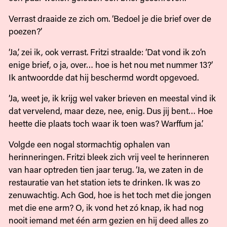
Verrast draaide ze zich om. ‘Bedoel je die brief over de
poezen?’
‘Ja,’ zei ik, ook verrast. Fritzi straalde: ‘Dat vond ik zo’n
enige brief, o ja, over… hoe is het nou met nummer 13?’
Ik antwoordde dat hij beschermd wordt opgevoed.
‘Ja, weet je, ik krijg wel vaker brieven en meestal vind ik
dat vervelend, maar deze, nee, enig. Dus jij bent… Hoe
heette die plaats toch waar ik toen was? Warffum ja.’
Volgde een nogal stormachtig ophalen van
herinneringen. Fritzi bleek zich vrij veel te herinneren
van haar optreden tien jaar terug. ‘Ja, we zaten in de
restauratie van het station iets te drinken. Ik was zo
zenuwachtig. Ach God, hoe is het toch met die jongen
met die ene arm? O, ik vond het zó knap, ik had nog
nooit iemand met één arm gezien en hij deed alles zo