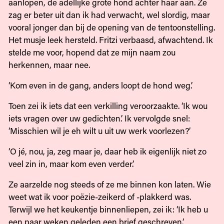
aanlopen, de adellijke grote hond achter haar aan. Ze
zag er beter uit dan ik had verwacht, wel slordig, maar
vooral jonger dan bij de opening van de tentoonstelling.
Het musje leek hersteld. Fritzi verbaasd, afwachtend. Ik
stelde me voor, hopend dat ze mijn naam zou
herkennen, maar nee.
‘Kom even in de gang, anders loopt de hond weg.’
Toen zei ik iets dat een verkilling veroorzaakte. ‘Ik wou
iets vragen over uw gedichten.’ Ik vervolgde snel:
‘Misschien wil je eh wilt u uit uw werk voorlezen?’
‘O jé, nou, ja, zeg maar je, daar heb ik eigenlijk niet zo
veel zin in, maar kom even verder.’
Ze aarzelde nog steeds of ze me binnen kon laten. Wie
weet wat ik voor poëzie-zeikerd of -plakkerd was.
Terwijl we het keukentje binnenliepen, zei ik: ‘Ik heb u
een paar weken geleden een brief geschreven.’