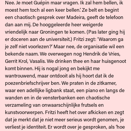
Nee. Je moet Guépin maar vragen. Ik zal hem bellen, ik
moest hem toch al een keer bellen.’ Ze belt en begint
een chaotisch gesprek over Madeira, geeft de telefoon
dan aan mij. De hooggeleerde heer weigerde
vriendelijk naar Groningen te komen. (Pas later ging hij
er doceren aan de universiteit.) Fritzi zegt: ‘Waarom ga
je zelf niet voorlezen?’ Maar nee, de organisatie wil een
bekende naam. We overwegen nog Hendrik de Vries,
Gerrit Krol, Vasalis. We drinken thee en haar huisgenoot
komt binnen. Hij is nogal jong en bekijkt me
wantrouwend, maar ontdooit als hij hoort dat ik de
poezenbriefschrijver ben. We praten in de zitkamer,
waar een adellijke ligbank staat, een piano en langs de
wanden en in de vensterbanken een chaotische
verzameling van onwaarschijnlijke frutsels en
kunstvoorwerpen. Fritzi heeft het over afkicken en zegt
dat je merkt dat je niet meer serieus wordt genomen, je
verliest je identiteit. Er wordt over je gesproken, als ‘hoe