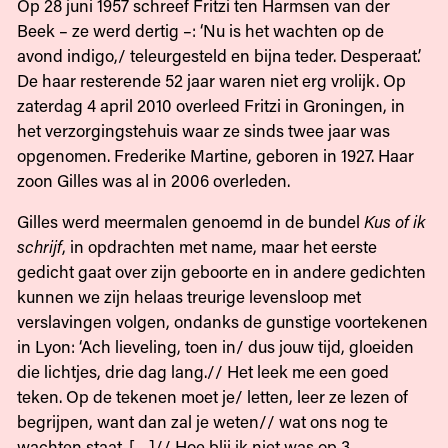
Op 28 juni 1957 schreef Fritzi ten Harmsen van der
Beek – ze werd dertig –: ‘Nu is het wachten op de
avond indigo,/ teleurgesteld en bijna teder. Desperaat.’
De haar resterende 52 jaar waren niet erg vrolijk. Op
zaterdag 4 april 2010 overleed Fritzi in Groningen, in
het verzorgingstehuis waar ze sinds twee jaar was
opgenomen. Frederike Martine, geboren in 1927. Haar
zoon Gilles was al in 2006 overleden.
Gilles werd meermalen genoemd in de bundel
Kus of ik
schrijf
, in opdrachten met name, maar het eerste
gedicht gaat over zijn geboorte en in andere gedichten
kunnen we zijn helaas treurige levensloop met
verslavingen volgen, ondanks de gunstige voortekenen
in Lyon: ‘Ach lieveling, toen in/ dus jouw tijd, gloeiden
die lichtjes, drie dag lang.// Het leek me een goed
teken. Op de tekenen moet je/ letten, leer ze lezen of
begrijpen, want dan zal je weten// wat ons nog te
wachten staat. […]// Hoe blij ik niet was op 3