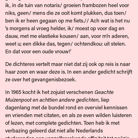
ik, in de tuin van notaris/ groeien frambozen heel voor
niks, geen/ mens die ze ooit komt plukken, dus toen/
ben ik er heen gegaan op me fiets.// Ach wat is het nu
’s morgens al vroeg helder, ik/ moest op voor dag en
dauw, met me elastieke kousen/ aan, voor m’n aderen,
weet u; een dikke das, tegen/ ochtendkou: uit stelen.
En dat voor een oude vrouw!’
De dichteres vertelt maar niet dat zij ook op reis is naar
haar zoon en waar deze is. In een ander gedicht schrijft
ze over het gevangenisbezoek.
In 1965 kocht ik het zojuist verschenen
Geachte
Muizenpoot en achttien andere gedichten
, liep
dagenlang met de bundel rond en overviel kennissen
en vrienden met citaten, en als ze even wilden luisteren
of lezen, met complete gedichten. Toen heb ik met
verbazing geleerd dat niet alle Nederlands
studerenden een vanzelfsprekende affiniteit tot poëzie