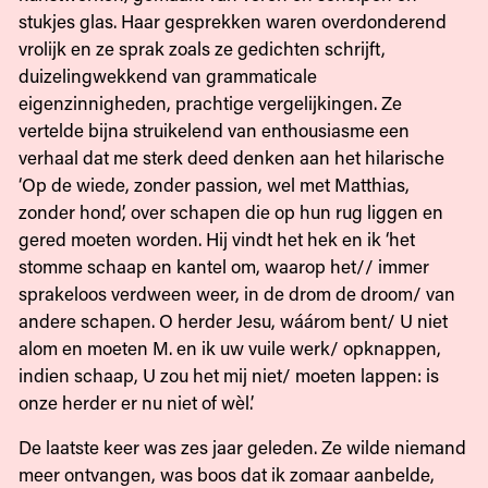
stukjes glas. Haar gesprekken waren overdonderend
vrolijk en ze sprak zoals ze gedichten schrijft,
duizelingwekkend van grammaticale
eigenzinnigheden, prachtige vergelijkingen. Ze
vertelde bijna struikelend van enthousiasme een
verhaal dat me sterk deed denken aan het hilarische
‘Op de wiede, zonder passion, wel met Matthias,
zonder hond’, over schapen die op hun rug liggen en
gered moeten worden. Hij vindt het hek en ik ‘het
stomme schaap en kantel om, waarop het// immer
sprakeloos verdween weer, in de drom de droom/ van
andere schapen. O herder Jesu, wáárom bent/ U niet
alom en moeten M. en ik uw vuile werk/ opknappen,
indien schaap, U zou het mij niet/ moeten lappen: is
onze herder er nu niet of wèl.’
De laatste keer was zes jaar geleden. Ze wilde niemand
meer ontvangen, was boos dat ik zomaar aanbelde,