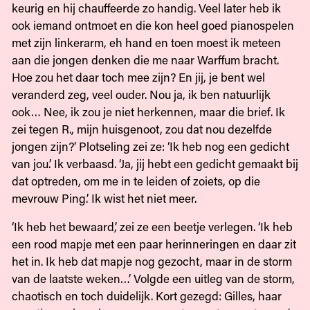
keurig en hij chauffeerde zo handig. Veel later heb ik
ook iemand ontmoet en die kon heel goed pianospelen
met zijn linkerarm, eh hand en toen moest ik meteen
aan die jongen denken die me naar Warffum bracht.
Hoe zou het daar toch mee zijn? En jij, je bent wel
veranderd zeg, veel ouder. Nou ja, ik ben natuurlijk
ook… Nee, ik zou je niet herkennen, maar die brief. Ik
zei tegen R., mijn huisgenoot, zou dat nou dezelfde
jongen zijn?’ Plotseling zei ze: ‘Ik heb nog een gedicht
van jou.’ Ik verbaasd. ‘Ja, jij hebt een gedicht gemaakt bij
dat optreden, om me in te leiden of zoiets, op die
mevrouw Ping.’ Ik wist het niet meer.
‘Ik heb het bewaard,’ zei ze een beetje verlegen. ‘Ik heb
een rood mapje met een paar herinneringen en daar zit
het in. Ik heb dat mapje nog gezocht, maar in de storm
van de laatste weken…’ Volgde een uitleg van de storm,
chaotisch en toch duidelijk. Kort gezegd: Gilles, haar