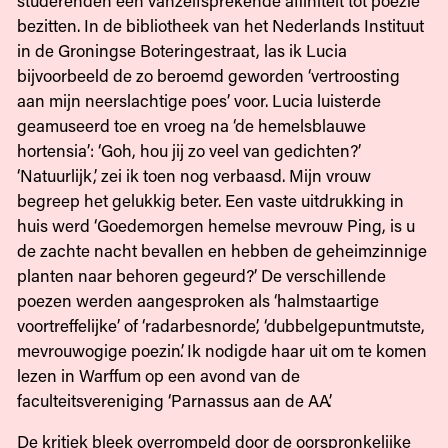
bezitten. In de bibliotheek van het Nederlands Instituut
in de Groningse Boteringestraat, las ik Lucia
bijvoorbeeld de zo beroemd geworden ‘vertroosting
aan mijn neerslachtige poes’ voor. Lucia luisterde
geamuseerd toe en vroeg na ‘de hemelsblauwe
hortensia’: ‘Goh, hou jij zo veel van gedichten?’
‘Natuurlijk,’ zei ik toen nog verbaasd. Mijn vrouw
begreep het gelukkig beter. Een vaste uitdrukking in
huis werd ‘Goedemorgen hemelse mevrouw Ping, is u
de zachte nacht bevallen en hebben de geheimzinnige
planten naar behoren gegeurd?’ De verschillende
poezen werden aangesproken als ‘halmstaartige
voortreffelijke’ of ‘radarbesnorde’, ‘dubbelgepuntmutste,
mevrouwogige poezin’. Ik nodigde haar uit om te komen
lezen in Warffum op een avond van de
faculteitsvereniging ‘Parnassus aan de AA’.
De kritiek bleek overrompeld door de oorspronkelijke