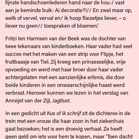
fijnste handschoenlederen hand naar de hou-/ vast
aan je beminde buik: Ai decoratie?!// En zwel maar op,
welk of vervel, verval en/ ik hoop flauwtjes liever, – o
liever nu geen// toespraken of bloemen.’
Fritzi ten Harmsen van der Beek was de dochter van
twee tekenaars van kinderboeken. Haar vader had veel
succes met het maken van een strip voor Flipje, het
fruitbaasje van Tiel. Zij kreeg een prinsesselijke, vrije
opvoeding en werd met haar broer door haar vader
achtergelaten met een aanzienlijke erfenis, die door
beide kinderen in een onwaarschijnlijke haast werd
verbrast. Hierover kunnen we lezen in het verslag van
Annejet van der Zijl,
Jagtlust
.
In een gedicht uit
Kus of ik schrijf
zit de dichteres in de
trein met een vrouw die haar zoon in het ziekenhuis
gaat bezoeken; het is een droevig verhaal. Ze heeft
geen geld om iets voor hem te kopen, maar ‘Toen dacht