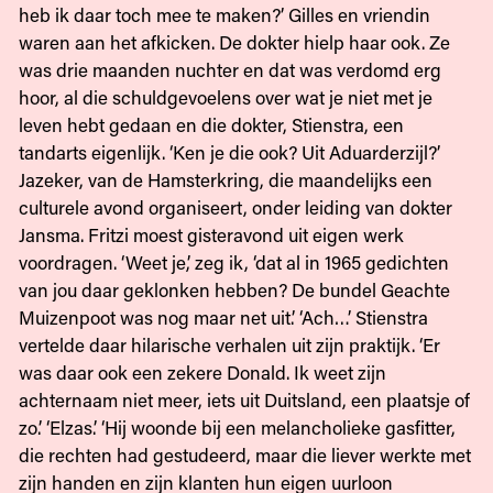
heb ik daar toch mee te maken?’ Gilles en vriendin
waren aan het afkicken. De dokter hielp haar ook. Ze
was drie maanden nuchter en dat was verdomd erg
hoor, al die schuldgevoelens over wat je niet met je
leven hebt gedaan en die dokter, Stienstra, een
tandarts eigenlijk. ‘Ken je die ook? Uit Aduarderzijl?’
Jazeker, van de Hamsterkring, die maandelijks een
culturele avond organiseert, onder leiding van dokter
Jansma. Fritzi moest gisteravond uit eigen werk
voordragen. ‘Weet je,’ zeg ik, ‘dat al in 1965 gedichten
van jou daar geklonken hebben? De bundel Geachte
Muizenpoot was nog maar net uit.’ ‘Ach…’ Stienstra
vertelde daar hilarische verhalen uit zijn praktijk. ‘Er
was daar ook een zekere Donald. Ik weet zijn
achternaam niet meer, iets uit Duitsland, een plaatsje of
zo.’ ‘Elzas.’ ‘Hij woonde bij een melancholieke gasfitter,
die rechten had gestudeerd, maar die liever werkte met
zijn handen en zijn klanten hun eigen uurloon