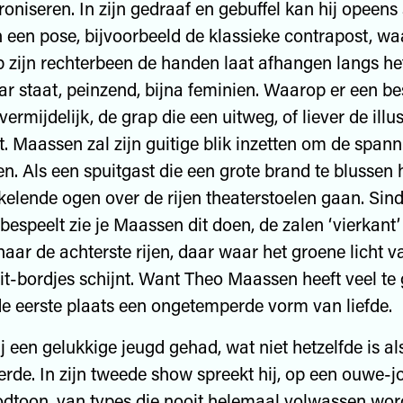
ironiseren. In zijn gedraaf en gebuffel kan hij opeens s
n een pose, bijvoorbeeld de klassieke contrapost, waa
 zijn rechterbeen de handen laat afhangen langs he
r staat, peinzend, bijna feminien. Waarop er een 
vermijdelijk, de grap die een uitweg, of liever de illu
t. Maassen zal zijn guitige blik inzetten om de spann
en. Als een spuitgast die een grote brand te blussen h
nkelende ogen over de rijen theaterstoelen gaan. Sind
bespeelt zie je Maassen dit doen, de zalen ‘vierkant’
naar de achterste rijen, daar waar het groene licht v
uit-bordjes schijnt. Want Theo Maassen heeft veel te
 de eerste plaats een ongetemperde vorm van liefde.
ij een gelukkige jeugd gehad, wat niet hetzelfde is al
e. In zijn tweede show spreekt hij, op een ouwe-j
dtoon, van types die nooit helemaal volwassen word