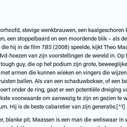
oorhoofd, stevige wenkbrauwen, een kaalgeschoren 
n, een stoppelbaard en een moordende blik – als de
die hij in de film
TBS
(2008) speelde, kijkt Theo Ma
dvd-hoezen van zijn voorstellingen de wereld in. Op 
tough guy, die op het podium zijn grote, beweeglijke 
met armen die kunnen wieken en vingers die wijze
 vuisten ballen. Als van een schaduwbokser, of een b
voert onder de ring, gaat er een potentiële dreiging v
jkste voorwaarde om aanwezig te zijn en gezien te 
m. Hij is de beste cabaretier van zijn generatie.[^1]
r, blanke pit. Maassen is een man die weliswaar in 