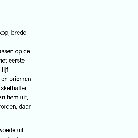
kop, brede
assen op de
het eerste
lijf
n en priemen
asketballer
an hem uit,
worden, daar
woede uit