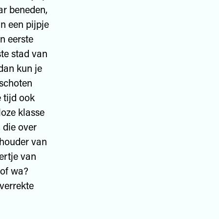
ar beneden,
n een pijpje
n eerste
te stad van
 dan kun je
sschoten
tijd ook
loze klasse
, die over
e houder van
ertje van
 of wa?
verrekte