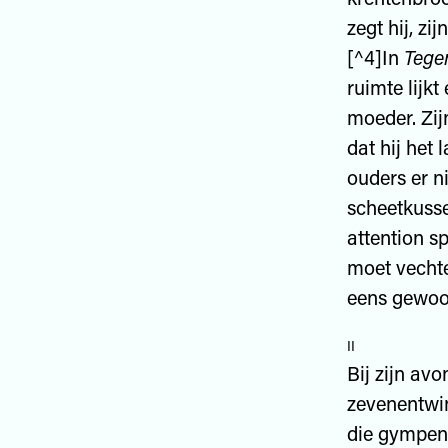
zegt hij, zi
[^4]In
Tege
ruimte lijkt
moeder. Zij
dat hij het 
ouders er ni
scheetkusse
attention s
moet vecht
eens gewoon
ii
Bij zijn av
zevenentwin
die gympen 