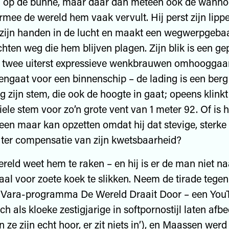
n op de bühne, maar daar dan meteen ook de wanho
rmee de wereld hem vaak vervult. Hij perst zijn lipp
t zijn handen in de lucht en maakt een wegwerpgebaa
chten weg die hem blijven plagen. Zijn blik is een gep
n twee uiterst expressieve wenkbrauwen omhooggaan
engaat voor een binnenschip – de lading is een berg
g zijn stem, die ook de hoogte in gaat; opeens klinkt
ele stem voor zo’n grote vent van 1 meter 92. Of is h
een maar kan opzetten omdat hij dat stevige, sterke l
ter compensatie van zijn kwetsbaarheid?
reld weet hem te raken – en hij is er de man niet n
al voor zoete koek te slikken. Neem de tirade tegen
t Vara-programma De Wereld Draait Door – een YouT
h als kloeke zestigjarige in softpornostijl laten afb
 ze zijn echt hoor, er zit niets in’), en Maassen werd 