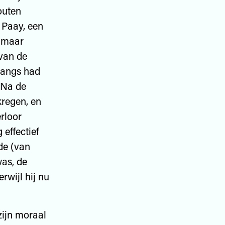
outen
 Paay, een
, maar
 van de
nlangs had
]Na de
regen, en
rloor
 effectief
de (van
was, de
rwijl hij nu
zijn moraal