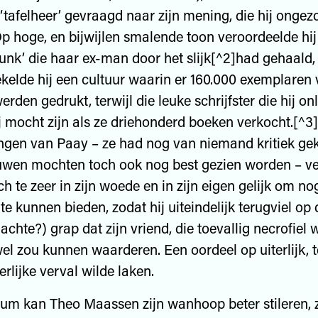
 ‘tafelheer’ gevraagd naar zijn mening, die hij ongez
p hoge, en bijwijlen smalende toon veroordeelde hij
unk’ die haar ex-man door het slijk[^2]had gehaald
kelde hij een cultuur waarin er 160.000 exemplaren
rden gedrukt, terwijl die leuke schrijfster die hij o
j mocht zijn als ze driehonderd boeken verkocht.[^3
gen van Paay – ze had nog van niemand kritiek gek
uwen mochten toch ook nog best gezien worden – ve
 te zeer in zijn woede en in zijn eigen gelijk om nog
e kunnen bieden, zodat hij uiteindelijk terugviel op 
chte?) grap dat zijn vriend, die toevallig necrofiel 
el zou kunnen waarderen. Een oordeel op uiterlijk, te
nerlijke verval wilde laken.
um kan Theo Maassen zijn wanhoop beter stileren, 