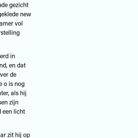
nde gezicht
 geklede new
kamer vol
stelling
erd in
nd, en dat
ver de
e o is nog
er, als hij
en zijn
 een licht
r zit hij op