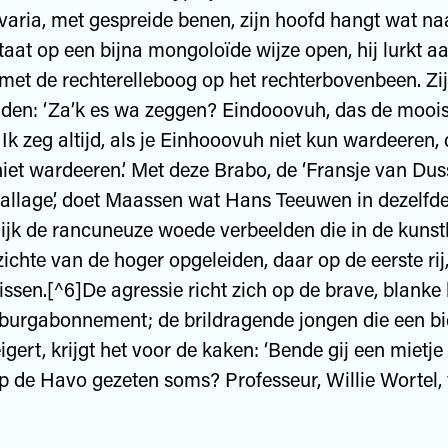
varia, met gespreide benen, zijn hoofd hangt wat na
taat op een bijna mongoloïde wijze open, hij lurkt aa
t met de rechterelleboog op het rechterbovenbeen. Zij
den: ‘Za’k es wa zeggen? Eindooovuh, das de moois
 Ik zeg altijd, als je Einhooovuh niet kun wardeeren,
niet wardeeren.’ Met deze Brabo, de ‘Fransje van Du
llage’, doet Maassen wat Hans Teeuwen in dezelfde 
ijk de rancuneuze woede verbeelden die in de kunst
zichte van de hoger opgeleiden, daar op de eerste rij
lissen.[^6]De agressie richt zich op de brave, blank
urgabonnement; de brildragende jongen die een bi
igert, krijgt het voor de kaken: ‘Bende gij een mietje
p de Havo gezeten soms? Professeur, Willie Wortel, 