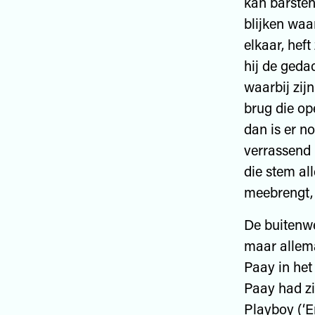
kan barste
blijken waa
elkaar, hef
hij de geda
waarbij zij
brug die op
dan is er no
verrassend i
die stem all
meebrengt, 
De buitenwe
maar allema
Paay in he
Paay had zic
Playboy (‘En