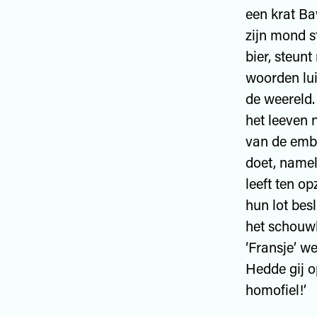
een krat Ba
zijn mond s
bier, steun
woorden lui
de weereld.
het leeven 
van de emba
doet, namel
leeft ten op
hun lot bes
het schouwb
‘Fransje’ we
Hedde gij o
homofiel!’