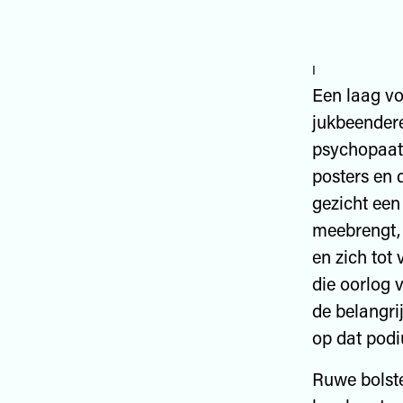
i
Een laag v
jukbeendere
psychopaat 
posters en 
gezicht een 
meebrengt, 
en zich tot
die oorlog 
de belangri
op dat podiu
Ruwe bolste