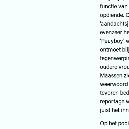
functie van
opdiende. O
‘aandachtsj
evenzeer he
‘Paayboy’ we
ontmoet bli
tegenwerpin
oudere vro
Maassen zich
weerwoord t
tevoren beda
reportage w
juist het in
Op het podi