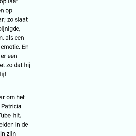
op laat
en op
r; zo slaat
ijnigde,
, als een
 emotie. En
 er een
et zo dat hij
ijf
aar om het
 Patricia
ube-hit.
eelden in de
in zijn