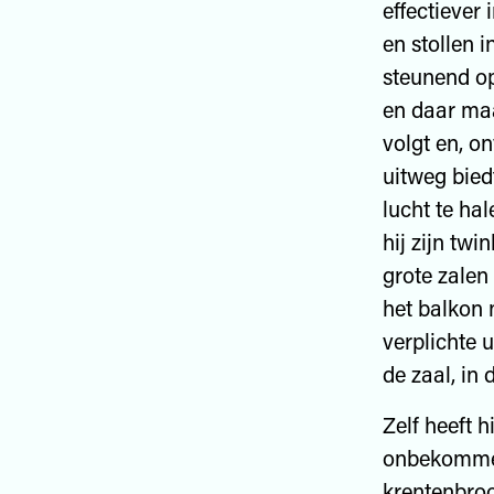
effectiever 
en stollen i
steunend op
en daar maa
volgt en, on
uitweg bied
lucht te hal
hij zijn twi
grote zalen 
het balkon 
verplichte 
de zaal, in
Zelf heeft h
onbekommerd
krentenbroo