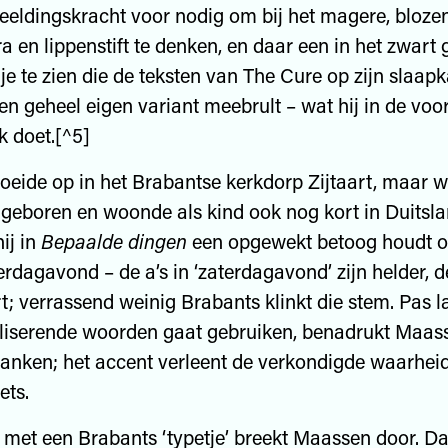
eeldingskracht voor nodig om bij het magere, bloze
 en lippenstift te denken, en daar een in het zwart
je te zien die de teksten van The Cure op zijn slaap
en geheel eigen variant meebrult – wat hij in de voor
k doet.[^5]
eide op in het Brabantse kerkdorp Zijtaart, maar w
geboren en woonde als kind ook nog kort in Duitsla
hij in
Bepaalde dingen
een opgewekt betoog houdt o
erdagavond – de a’s in ‘zaterdagavond’ zijn helder, d
t; verrassend weinig Brabants klinkt die stem. Pas lat
liserende woorden gaat gebruiken, benadrukt Maass
klanken; het accent verleent de verkondigde waarheid
ets.
 met een Brabants ‘typetje’ breekt Maassen door. Daa