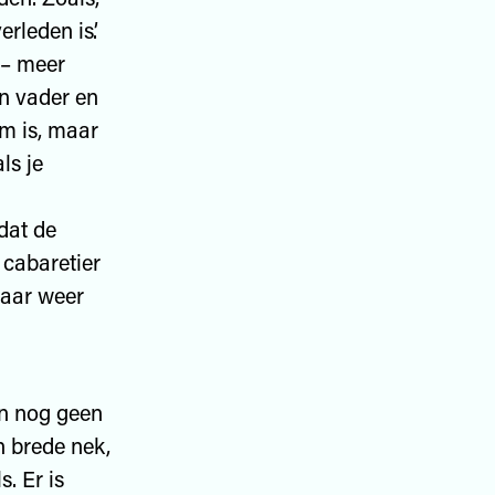
erleden is’.
 – meer
ijn vader en
em is, maar
ls je
dat de
 cabaretier
maar weer
n nog geen
n brede nek,
. Er is