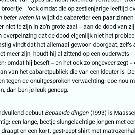
jn broertje – ‘ook omdat die op zestienjarige leeftijd ov
n beter weten in
wijdt de cabaretier een paar zinnen
 er niet te zijn in zo’n grote zaal – aan de dood van z
n overpeinzing dat de dood eigenlijk niet het proble
lastig vindt dat het allemaal gewoon doorgaat, zelfs a
et meer zijn, houdt hij al zittend op een ouderwets
n; omdat hij beseft – en het ook zo ongeveer zegt – 
pan van het cabaretpubliek die van een kleuter is. De
en tegen de onuitgesproken verwachting: doe nou 
, dan ben je leuk genoeg.
ondvullend debuut
Bepaalde dingen
(1993) is Maasse
tig; een lange, beetje slungelachtige jongen met ee
draagt en een kort, gestreept shirt met matrozenhals