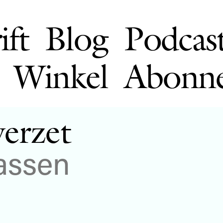
ift
Blog
Podcas
Winkel
Abonn
verzet
assen