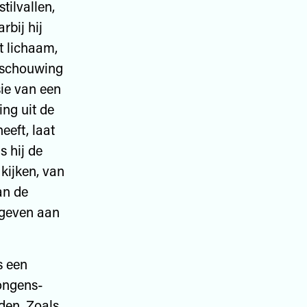
tilvallen,
rbij hij
t lichaam,
beschouwing
sie van een
ing uit de
eeft, laat
s hij de
 kijken, van
an de
 geven aan
s een
ongens-
en. Zoals,