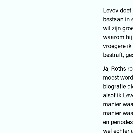
Levov doet 
bestaan in 
wil zijn gr
waarom hij z
vroegere ik
bestraft, ge
Ja, Roths r
moest worde
biografie d
alsof ik Le
manier waa
manier waar
en periodes
wel echter 