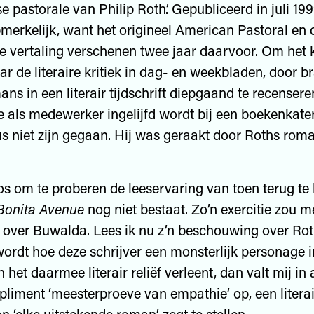
 pastorale van Philip Roth’. Gepubliceerd in juli 199
merkelijk, want het origineel American Pastoral en 
 vertaling verschenen twee jaar daarvoor. Om het 
ar de literaire kritiek in dag- en weekbladen, door 
ns in een literair tijdschrift diepgaand te recensere
e als medewerker ingelijfd wordt bij een boekenkater
 niet zijn gegaan. Hij was geraakt door Roths roma
oos om te proberen de leeservaring van toen terug te 
Bonita Avenue
nog niet bestaat. Zo’n exercitie zou m
over Buwalda. Lees ik nu z’n beschouwing over Rot
rdt hoe deze schrijver een monsterlijk personage i
 het daarmee literair reliëf verleent, dan valt mij i
pliment ‘meesterproeve van empathie’ op, een literai