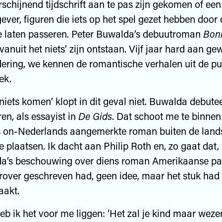
erschijnend tijdschrift aan te pas zijn gekomen of ee
tgever, figuren die iets op het spel gezet hebben door
te laten passeren. Peter Buwalda’s debuutroman
Bon
vanuit het niets’ zijn ontstaan. Vijf jaar hard aan gew
ndering, we kennen de romantische verhalen uit de pub
ek.
 niets komen’ klopt in dit geval niet. Buwalda debute
en, als essayist in
De Gids
. Dat schoot me te binnen 
ls on-Nederlands aangemerkte roman buiten de lan
e plaatsen. Ik dacht aan Philip Roth en, zo gaat dat, 
a’s beschouwing over diens roman Amerikaanse pas
rover geschreven had, geen idee, maar het stuk had 
aakt.
eb ik het voor me liggen: ‘Het zal je kind maar weze