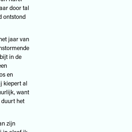
aar door tal
d ontstond
het jaar van
anstormende
bijt in de
een
os en
 kiepert al
urlijk, want
 duurt het
an zijn