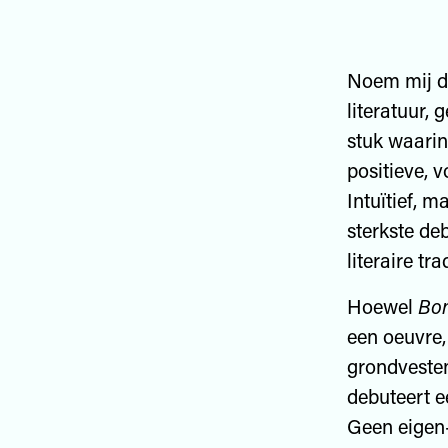
Noem mij de
literatuur,
stuk waarin
positieve, 
Intuïtief, 
sterkste de
literaire tr
Hoewel
Bon
een oeuvre,
grondvesten
debuteert ee
Geen eigen-