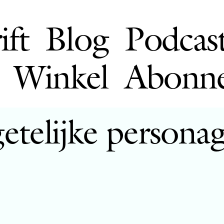
ift
Blog
Podcas
Winkel
Abonn
telijke personag