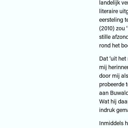
landelijk v
literaire ui
eersteling 
(2010) zou ‘
stille afzo
rond het bo
Dat ‘uit het
mij herinner
door mij a
probeerde t
aan Buwald
Wat hij daa
indruk gem
Inmiddels h