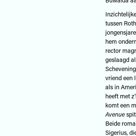
Buwalda aan
Inzichtelijk
tussen Roth
jongensjare
hem ondermi
rector magn
geslaagd als
Schevenings
vriend een 
als in Amer
heeft met z
komt een mo
Avenue
spit
Beide roman
Sigerius, d