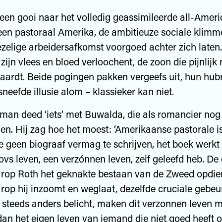
een gooi naar het volledig geassimileerde all-Amer
een pastoraal Amerika, de ambitieuze sociale klimm
oezelige arbeidersafkomst voorgoed achter zich laten
ijn vlees en bloed verloochent, de zoon die pijnlijk 
 aardt. Beide pogingen pakken vergeefs uit, hun hub
sneefde illusie alom – klassieker kan niet.
oman deed ‘iets’ met Buwalda, die als romancier no
n. Hij zag hoe het moest: ‘Amerikaanse pastorale i
ie geen biograaf vermag te schrijven, het boek werkt 
vovs leven, een verzónnen leven, zelf geleefd heb. De
rop Roth het geknakte bestaan van de Zweed opdien
op hij inzoomt en weglaat, dezelfde cruciale gebeu
 steeds anders belicht, maken dit verzonnen leven 
dan het eigen leven van iemand die niet goed heeft op