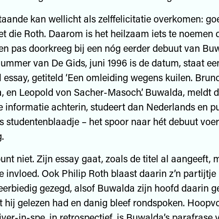
aande kan wellicht als zelffelicitatie overkomen: go
et die Roth. Daarom is het heilzaam iets te noemen d
en pas doorkreeg bij een nóg eerder debuut van Buw
ummer van De Gids, juni 1996 is de datum, staat ee
l essay, getiteld ‘Een omleiding wegens kuilen. Brun
, en Leopold von Sacher-Masoch’. Buwalda, meldt 
e informatie achterin, studeert dan Nederlands en pu
s studentenblaadje – het spoor naar hét debuut voe
.
unt niet. Zijn essay gaat, zoals de titel al aangeeft
re invloed. Ook Philip Roth blaast daarin z’n partijtj
oneerbiedig gezegd, alsof Buwalda zijn hoofd daarin g
at hij gelezen had en danig bleef rondspoken. Hoopv
ver-in-spe, in retrospectief, is Buwalda’s parafrase 