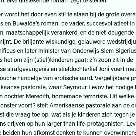
 ‘elke uitstekende roman’ zegt te stellen.
er wordt het door even stil te staan bij de grote ove
s en Buwalda’s roman: de vader, succesvol atleet in 
n, maatschappelijk verankerd, en de niet-deugende 
jnt. De briljante wiskundige, gelauwerd wedstrijdj
ificus en later minister van Onderwijs Siem Sigerius
 het om zijn (stief)kinderen gaat: z’n zoon zit in de
e strafgevangenis en stiefdochterlief Joni voert me
louche handeltje van erotische aard. Vergelijkbare 
ikaanse pastorale, waar Seymour Levov het nodige t
’n dochter Meredith, homemade terroriste. Uit welke
nster voort? stelt Amerikaanse pastorale aan de o
st die vraag toe op: wat als je kinderen zich tegen j
s drijven op hun larger than life-protagonisten, Le
ie beiden hun afkomst denken te kunnen overwinnen: