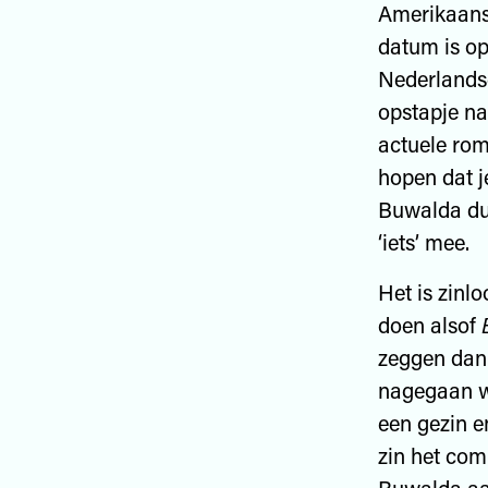
Amerikaanse
datum is op
Nederlandse
opstapje na
actuele roma
hopen dat j
Buwalda dus
‘iets’ mee.
Het is zinl
doen alsof
zeggen dan 
nagegaan wo
een gezin en
zin het com