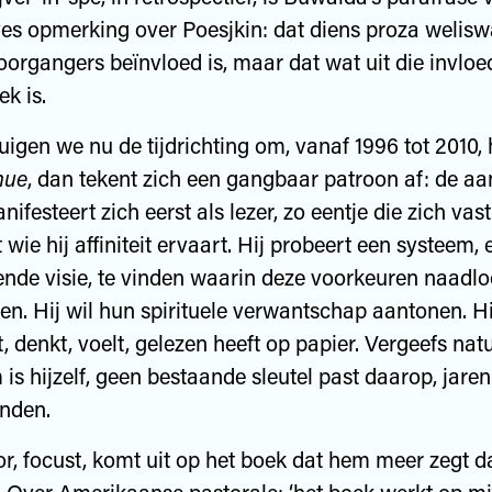
es opmerking over Poesjkin: dat diens proza welisw
oorgangers beïnvloed is, maar dat wat uit die invloe
ek is.
uigen we nu de tijdrichting om, vanaf 1996 tot 2010, 
nue
, dan tekent zich een gangbaar patroon af: de a
nifesteert zich eerst als lezer, zo eentje die zich vast
wie hij affiniteit ervaart. Hij probeert een systeem, 
nde visie, te vinden waarin deze voorkeuren naadlo
en. Hij wil hun spirituele verwantschap aantonen. Hij
, denkt, voelt, gelezen heeft op papier. Vergeefs natu
 is hijzelf, geen bestaande sleutel past daarop, jaren
inden.
or, focust, komt uit op het boek dat hem meer zegt d