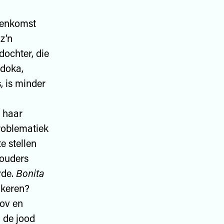
reenkomst
z’n
dochter, die
udoka,
, is minder
t haar
problematiek
e stellen
 ouders
rde.
Bonita
e keren?
vov en
 de jood