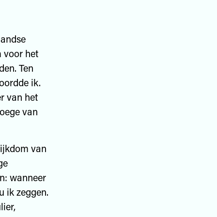
landse
 voor het
den. Ten
oordde ik.
er van het
joege van
rijkdom van
ge
an: wanneer
ou ik zeggen.
ier,