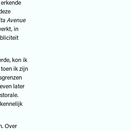
n erkende
 deze
ita Avenue
erkt, in
liciteit
erde, kon ik
toen ik zijn
dsgrenzen
even later
torale.
kennelijk
n. Over