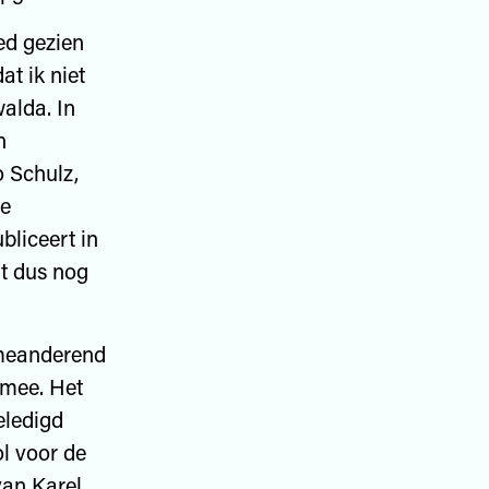
ed gezien
at ik niet
alda. In
n
o Schulz,
de
bliceert in
rt dus nog
, meanderend
e mee. Het
eledigd
ol voor de
van Karel