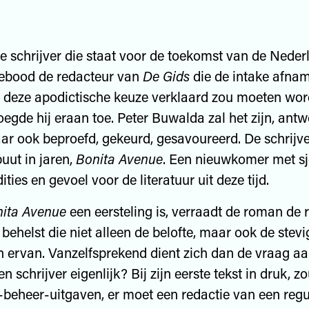
 schrijver die staat voor de toekomst van de Neder
 gebood de redacteur van
De Gids
die de intake afnam
 deze apodictische keuze verklaard zou moeten wor
voegde hij eraan toe. Peter Buwalda zal het zijn, antw
maar ook beproefd, gekeurd, gesavoureerd. De schrijv
buut in jaren,
Bonita Avenue
. Een nieuwkomer met s
adities en gevoel voor de literatuur uit deze tijd.
ita Avenue
een eersteling is, verraadt de roman de 
 behelst die niet alleen de belofte, maar ook de stevi
 ervan. Vanzelfsprekend dient zich dan de vraag a
n schrijver eigenlijk? Bij zijn eerste tekst in druk, z
beheer-uitgaven, er moet een redactie van een regul