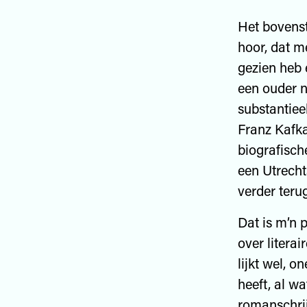
Het bovenst
hoor, dat m
gezien heb 
een ouder n
substantiee
Franz Kafka
biografisch
een Utrecht
verder terug
Dat is m’n p
over literai
lijkt wel, 
heeft, al w
romanschrij