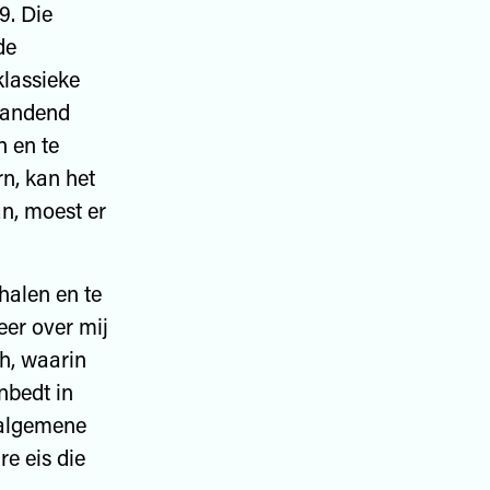
9. Die
de
klassieke
brandend
n en te
n, kan het
n, moest er
halen en te
eer over mij
h, waarin
nbedt in
n algemene
re eis die