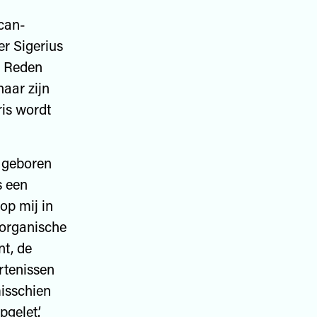
ican-
er Sigerius
. Reden
naar zijn
ris wordt
g geboren
s een
op mij in
 organische
t, de
rtenissen
misschien
gelet.’