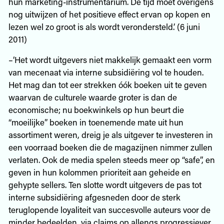
hun marketing-instrumentarium. De tijd moet overigens
nog uitwijzen of het positieve effect ervan op kopen en
lezen wel zo groot is als wordt verondersteld.’ (6 juni
2011)
–‘Het wordt uitgevers niet makkelijk gemaakt een vorm
van mecenaat via interne subsidiëring vol te houden.
Het mag dan tot eer strekken óók boeken uit te geven
waarvan de culturele waarde groter is dan de
economische; nu boekwinkels op hun beurt die
“moeilijke” boeken in toenemende mate uit hun
assortiment weren, dreig je als uitgever te investeren in
een voorraad boeken die de magazijnen nimmer zullen
verlaten. Ook de media spelen steeds meer op “safe”, en
geven in hun kolommen prioriteit aan geheide en
gehypte sellers. Ten slotte wordt uitgevers de pas tot
interne subsidiëring afgesneden door de sterk
teruglopende loyaliteit van succesvolle auteurs voor de
minder bedeelden, via claims op allengs progressiever