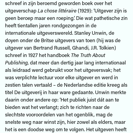
schreef in zijn beroemd geworden boek over het
uitgeverschap
La chose littéraire
(1929): ‘Uitgever zijn is
geen beroep maar een roeping.’ Die wat pathetische zin
heeft tientallen jaren rondgezongen in de
internationale uitgeverswereld. Stanley Unwin, de
doyen onder de Britse uitgevers van toen (hij was de
uitgever van Bertrand Russell, Ghandi, J.R. Tolkien)
schreef in 1927 het handboek
The Truth About
Publishing
, dat meer dan dertig jaar lang internationaal
als leidraad werd gebruikt voor het uitgeversvak; het
was verplichte lectuur voor elke uitgever en werd in
zestien talen vertaald – de Nederlandse editie kreeg als
titel De uitgeverij in haar ware gedaante. Unwin merkte
daarin onder andere op: ‘Het publiek juist dát aan te
bieden wat het verlangt; zich te richten naar de
slechtste vooroordelen van het ogenblik, mag de
snelste weg naar winst zijn, hier zowel als elders, maar
het is een doodse weg om te volgen. Het uitgeven heeft