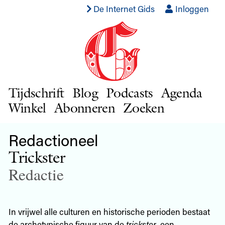
De Internet Gids
Inloggen
Tijdschrift
Blog
Podcasts
Agenda
Winkel
Abonneren
Zoeken
Redactioneel
Trickster
Redactie
In vrijwel alle culturen en historische perioden bestaat
de archetypische figuur van de
trickster
, een