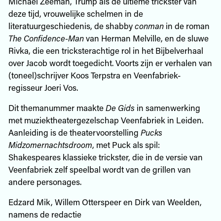
Michaël Zeeman, Trump als de ultieme trickster van
deze tijd, vrouwelijke schelmen in de
literatuurgeschiedenis, de shabby
conman
in de roman
The Confidence-Man
van Herman Melville, en de sluwe
Rivka, die een trickster­achtige rol in het Bijbelverhaal
over Jacob wordt toegedicht. Voorts zijn er verhalen van
(toneel)schrijver Koos Terpstra en Veenfabriek-
regisseur Joeri Vos.
Dit themanummer maakte
De Gids
in samenwerking
met muziektheatergezelschap Veenfabriek in Leiden.
Aanleiding is de theatervoorstelling
Pucks
Midzomernachtsdroom
, met Puck als spil:
Shakespeares klassieke trickster, die in de versie van
Veenfabriek zelf speelbal wordt van de grillen van
andere personages.
Edzard Mik, Willem Otterspeer en Dirk van Weelden,
namens de redactie