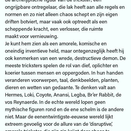
ongrijpbare ontregelaar, die lak heeft aan alle regels en
normen en zo niet alleen chaos schept en zijn eigen
driften botviert, maar vaak ook optreedt als een
scheppende kracht, een verlosser, die ruimte
maakt voor vernieuwing.
Je kunt hem zien als een amorele, komische en
oneindig inventieve held, maar ontegenzeglijk heeft hij
ook kenmerken van een wrede, destructieve demon. De
meeste tricksters spelen de rol van dief, oplichter en
koerier tussen mensen en oppergoden. In hun handen
veranderen voorwerpen, taal, denkbeelden, planten,
dieren en wetten van gedaante. Te denken valt aan
Hermes, Loki, Coyote, Anansi, Legba, Br’er Rabbit, de
vos Reynaerde. In de echte wereld lopen geen
mythische figuren rond en de ene schelm is de andere
niet. Maar de eenentwintigste-eeuwse wereld lijkt
extreem gevoelig voor de allure van de ‘disruptive’,
amorele trickster, die zijn zin krijgt door chaos te