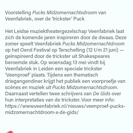
Voorstelling
Pucks Midzomernachtsdroom
van
Veenfabriek, over de ‘trickster’ Puck
Het Leidse muziektheatergezelschap Veenfabriek laat
zich de komende jaren inspireren door de dwaas. Deze
zomer speelt Veenfabriek
Pucks Midzomernachtdroom
op het Oerol Festival op Terschelling (12 t/m 21 juni) —
geïnspireerd door de trickster uit Shakespeares
beroemde stuk. Op woensdag 13 mei vindt bij
Veenfabriek in Leiden een speciale trickster
‘Veenproef’ plaats. Tijdens een thematisch
driegangendiner krijgt het publiek een voorproefje van
scènes en muziek uit
Pucks Midzomernachtsdroom
.
Daarnaast vertellen twee schrijvers van
De Gids
over
hun interpretaties van de trickster. Voor meer info:
https://www.veenfabriek.nl/nieuws/veenproef-pucks-
midzomernachtdroom-x-de-gids/