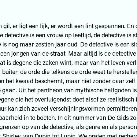
n gil, er ligt een lijk, er wordt een lint gespannen. En
e detective is een vrouw op leeftijd, de detective is s
e is nog maar zestien jaar oud. De detective is een sl
 een jongen van de straat. Maar altijd is de detective
Dat is degene die zaken wint, maar van het leven verli
buiten de orde die telkens de orde weet te herstell
en het kwaad beschermt, maar niet zonder daar zelf
e gaan. Uit het pantheon van mythische halfgoden is
gene die het overtuigendst doet alsof ze realistisch 
iguur kan zich zoveel verschijningsvormen permittere
aarheid in te boeten. In dit nummer van De Gids z
renzen op van de detective, als genre en als perso
t Shirley, van Dupin tot Lupin. We praten met recher