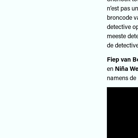
n’est pas u
broncode va
detective o
meeste dete
de detective
Fiep van 
en
Niña We
namens de 