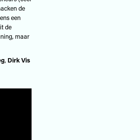
 hacken de
eens een
it de
jning, maar
eg
,
Dirk Vis