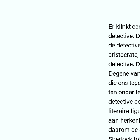
Er klinkt ee
detective. D
de detectiv
aristocrate,
detective. 
Degene van 
die ons teg
ten onder t
detective de
literaire f
aan herkenb
daarom de g
Sherlock to