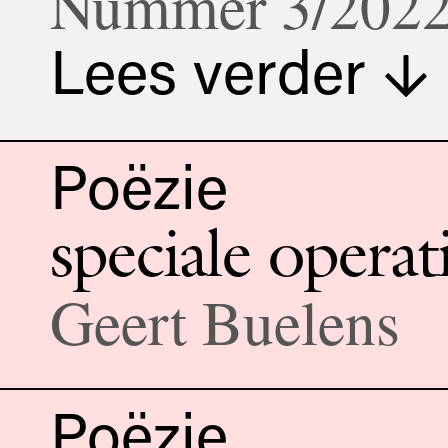
Nummer 3/202
Lees verder
Poëzie
speciale operat
Geert Buelens
Poëzie