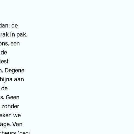
 dan: de
trak in pak,
ons, een
 de
est.
en. Degene
 bijna aan
 de
is. Geen
n zonder
oeken we
nage. Van
cheurs (ceci