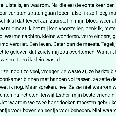
e juiste is, en waarom. Na die eerste echte keer ben 
oor verlaten straten gaan lopen, alsof ik zelf leeg m
sof ik al dat teveel aan zuurstof in mijn bloed weer a
kwam omdat ik het mij kon voorstellen, denk ik, metee
ol warme nachten, kleine wonderen, verre einders, 
md verdriet. Een leven. Beter dan de meeste. Tegelij
iet te geloven dat zoiets mij zou overkomen. Want ik
weten. Toen ik klein was al.
 zei nooit zo veel, vroeger. Ze waste af, ze harkte bl
nkamer binnen met handen vol tassen, ze zette de 
 weet ik nog. Maar spreken, nee. Ze zei niet waarom 
ten na het eten, terwijl Esther, mijn beste vriendin, 
 Niet waarom we twee handdoeken moesten gebruiken
entje voor boven en eentje voor beneden. Niet waar