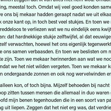
ing, meestal toch. Omdat wij veel goed konden same
we ons bij mekaar hadden geraapt nadat we uit elka
lk onze kant op, in toch best veel stukjes. En toen w
reddeloos te verliezen wat we nu eindelijk eens kwijt
n: dat hardnekkige stukje zelftwijfel, al dat eeuwig
elf verwachten, hoewel het ons eigenlijk tegenwerkt
we ons samen verbaasden. En toen we beslisten om 
te zijn. Toen we mekaar herinnerden aan wat we no
mdat we het niet wilden vergeten. Toen we mekaar k
en ondergaande zonnen en ook nog wervelwinden en
 alleen kon, of toch bijna. Mijzelf behoeden bij nacht e
oop zitten tussen mensen die allemaal in duo ware
ofd mijn benen tegenhouden die in een soort van p
ng uit liepen. Zeggen dat het niet erg was, dat verdrie