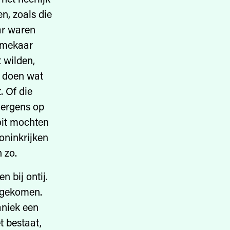
n, zoals die
ar waren
e mekaar
 wilden,
e doen wat
. Of die
nergens op
oit mochten
oninkrijken
 zo.
n bij ontij.
n gekomen.
aniek een
t bestaat,