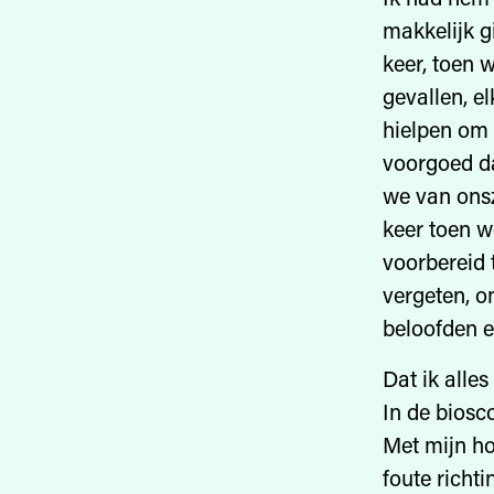
makkelijk g
keer, toen 
gevallen, e
hielpen om 
voorgoed da
we van onsz
keer toen 
voorbereid 
vergeten, o
beloofden 
Dat ik alles
In de biosc
Met mijn ho
foute richti