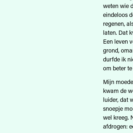
weten wie d
eindeloos d
regenen, al
laten. Dat 
Een leven v
grond, omar
durfde ik n
om beter te 
Mijn moeder
kwam de woo
luider, dat
snoepje moch
wel kreeg.
afdrogen: e