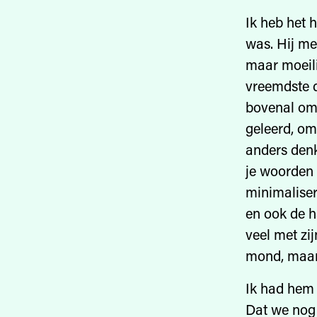
Ik heb het 
was. Hij me
maar moeili
vreemdste 
bovenal om t
geleerd, om
anders denk
je woorden 
minimaliser
en ook de h
veel met zi
mond, maar
Ik had hem 
Dat we nog 