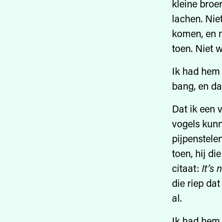
kleine broer
lachen. Ni
komen, en m
toen. Niet
Ik had hem 
bang, en da
Dat ik een 
vogels kunne
pijpenstele
toen, hij d
citaat:
It’s 
die riep dat
al.
Ik had hem 