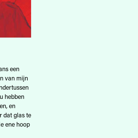
tans een
en van mijn
ondertussen
zou hebben
en, en
 dat glas te
die ene hoop