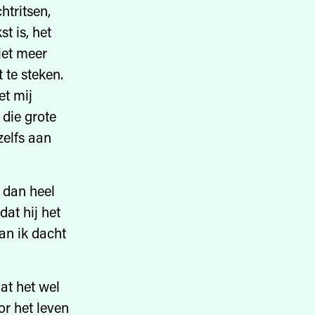
htritsen,
t is, het
iet meer
te steken.
et mij
die grote
zelfs aan
n dan heel
dat hij het
an ik dacht
at het wel
or het leven