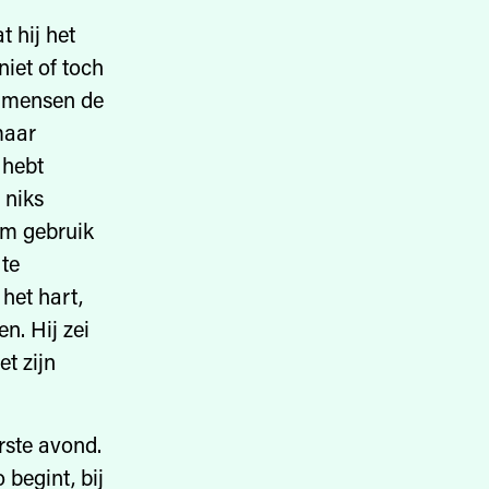
t hij het
iet of toch
n mensen de
maar
 hebt
 niks
rom gebruik
 te
het hart,
n. Hij zei
et zijn
erste avond.
begint, bij