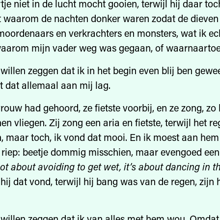
tje niet in de lucht mocht gooien, terwijl hij daar to
et waarom de nachten donker waren zodat de dieve
oordenaars en verkrachters en monsters, wat ik ec
 waarom mijn vader weg was gegaan, of waarnaartoe
willen zeggen dat ik in het begin even blij ben gewee
t dat allemaal aan mij lag.
vrouw had gehoord, ze fietste voorbij, en ze zong, zo
n vliegen. Zij zong een aria en fietste, terwijl het r
n, maar toch, ik vond dat mooi. En ik moest aan hem
ie riep: beetje dommig misschien, maar evengoed ee
not about avoiding to get wet, it’s about dancing in th
 hij dat vond, terwijl hij bang was van de regen, zijn 
willen zeggen dat ik van alles met hem wou. Omdat 