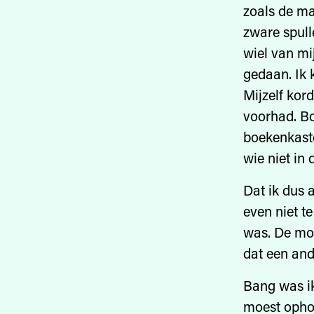
zoals de ma
zware spull
wiel van mi
gedaan. Ik 
Mijzelf kor
voorhad. Bo
boekenkaste
wie niet in 
Dat ik dus 
even niet te
was. De moo
dat een and
Bang was ik
moest ophou