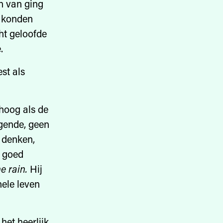
ch van ging
n konden
ht geloofde
.
st als
 hoog als de
egende, geen
 denken,
n goed
e rain.
Hij
hele leven
het heerlijk