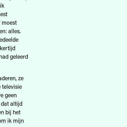
ik
oest
f moest
n: alles.
gedeelde
kertijd
 had geleerd
aderen, ze
televisie
we geen
dat altijd
 bij het
om ik mijn