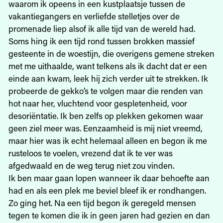
waarom ik opeens in een kustplaatsje tussen de
vakantiegangers en verliefde stelletjes over de
promenade liep alsof ik alle tijd van de wereld had.
Soms hing ik een tijd rond tussen brokken massief
gesteente in de woestijn, die overigens gemene streken
met me uithaalde, want telkens als ik dacht dat er een
einde aan kwam, leek hij zich verder uit te strekken. Ik
probeerde de gekko’s te volgen maar die renden van
hot naar her, vluchtend voor gespletenheid, voor
desoriëntatie. Ik ben zelfs op plekken gekomen waar
geen ziel meer was. Eenzaamheid is mij niet vreemd,
maar hier was ik echt helemaal alleen en begon ik me
rusteloos te voelen, vrezend dat ik te ver was
afgedwaald en de weg terug niet zou vinden.
Ik ben maar gaan lopen wanneer ik daar behoefte aan
had en als een plek me beviel bleef ik er rondhangen.
Zo ging het. Na een tijd begon ik geregeld mensen
tegen te komen die ik in geen jaren had gezien en dan