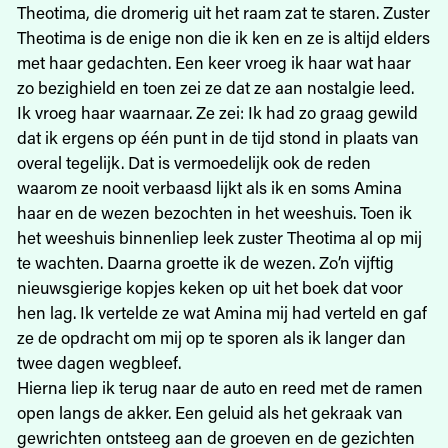
Theotima, die dromerig uit het raam zat te staren. Zuster
Theotima is de enige non die ik ken en ze is altijd elders
met haar gedachten. Een keer vroeg ik haar wat haar
zo bezighield en toen zei ze dat ze aan nostalgie leed.
Ik vroeg haar waarnaar. Ze zei: Ik had zo graag gewild
dat ik ergens op één punt in de tijd stond in plaats van
overal tegelijk. Dat is vermoedelijk ook de reden
waarom ze nooit verbaasd lijkt als ik en soms Amina
haar en de wezen bezochten in het weeshuis. Toen ik
het weeshuis binnenliep leek zuster Theotima al op mij
te wachten. Daarna groette ik de wezen. Zo’n vijftig
nieuwsgierige kopjes keken op uit het boek dat voor
hen lag. Ik vertelde ze wat Amina mij had verteld en gaf
ze de opdracht om mij op te sporen als ik langer dan
twee dagen wegbleef.
Hierna liep ik terug naar de auto en reed met de ramen
open langs de akker. Een geluid als het gekraak van
gewrichten ontsteeg aan de groeven en de gezichten