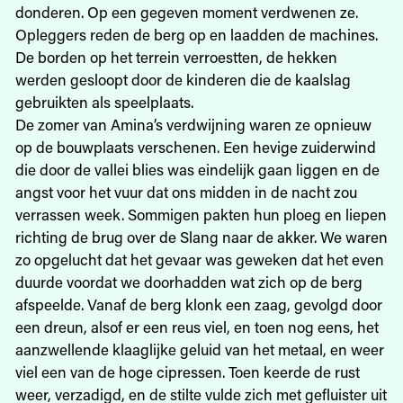
donderen. Op een gegeven moment verdwenen ze.
Opleggers reden de berg op en laadden de machines.
De borden op het terrein verroestten, de hekken
werden gesloopt door de kinderen die de kaalslag
gebruikten als speelplaats.
De zomer van Amina’s verdwijning waren ze opnieuw
op de bouwplaats verschenen. Een hevige zuiderwind
die door de vallei blies was eindelijk gaan liggen en de
angst voor het vuur dat ons midden in de nacht zou
verrassen week. Sommigen pakten hun ploeg en liepen
richting de brug over de Slang naar de akker. We waren
zo opgelucht dat het gevaar was geweken dat het even
duurde voordat we doorhadden wat zich op de berg
afspeelde. Vanaf de berg klonk een zaag, gevolgd door
een dreun, alsof er een reus viel, en toen nog eens, het
aanzwellende klaaglijke geluid van het metaal, en weer
viel een van de hoge cipressen. Toen keerde de rust
weer, verzadigd, en de stilte vulde zich met gefluister uit