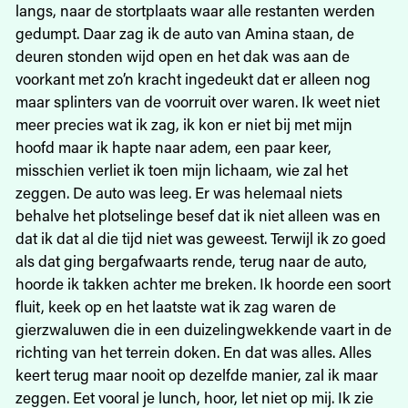
langs, naar de stortplaats waar alle restanten werden
gedumpt. Daar zag ik de auto van Amina staan, de
deuren stonden wijd open en het dak was aan de
voorkant met zo’n kracht ingedeukt dat er alleen nog
maar splinters van de voorruit over waren. Ik weet niet
meer precies wat ik zag, ik kon er niet bij met mijn
hoofd maar ik hapte naar adem, een paar keer,
misschien verliet ik toen mijn lichaam, wie zal het
zeggen. De auto was leeg. Er was helemaal niets
behalve het plotselinge besef dat ik niet alleen was en
dat ik dat al die tijd niet was geweest. Terwijl ik zo goed
als dat ging bergafwaarts rende, terug naar de auto,
hoorde ik takken achter me breken. Ik hoorde een soort
fluit, keek op en het laatste wat ik zag waren de
gierzwaluwen die in een duizelingwekkende vaart in de
richting van het terrein doken. En dat was alles. Alles
keert terug maar nooit op dezelfde manier, zal ik maar
zeggen. Eet vooral je lunch, hoor, let niet op mij. Ik zie