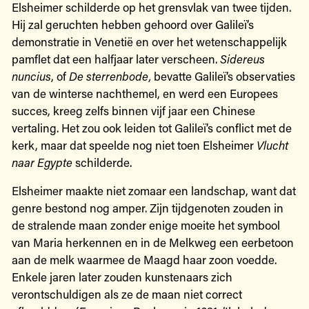
Elsheimer schilderde op het grensvlak van twee tijden.
Hij zal geruchten hebben gehoord over Galileï’s
demonstratie in Venetië en over het wetenschappelijk
pamflet dat een halfjaar later verscheen.
Sidereus
nuncius
, of
De sterrenbode,
bevatte Galileï’s observaties
van de winterse nachthemel, en werd een Europees
succes, kreeg zelfs binnen vijf jaar een Chinese
vertaling. Het zou ook leiden tot Galileï’s conflict met de
kerk, maar dat speelde nog niet toen Elsheimer
Vlucht
naar Egypte
schilderde.
Elsheimer maakte niet zomaar een landschap, want dat
genre bestond nog amper. Zijn tijdgenoten zouden in
de stralende maan zonder enige moeite het symbool
van Maria herkennen en in de Melkweg een eerbetoon
aan de melk waarmee de Maagd haar zoon voedde.
Enkele jaren later zouden kunstenaars zich
verontschuldigen als ze de maan niet correct