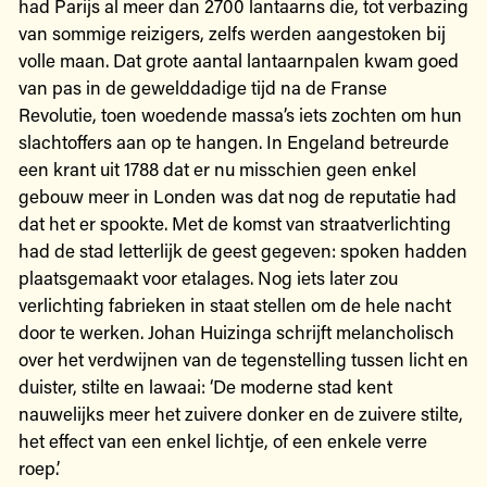
had Parijs al meer dan 2700 lantaarns die, tot verbazing
van sommige reizigers, zelfs werden aangestoken bij
volle maan. Dat grote aantal lantaarnpalen kwam goed
van pas in de gewelddadige tijd na de Franse
Revolutie, toen woedende massa’s iets zochten om hun
slachtoffers aan op te hangen. In Engeland betreurde
een krant uit 1788 dat er nu misschien geen enkel
gebouw meer in Londen was dat nog de reputatie had
dat het er spookte. Met de komst van straatverlichting
had de stad letterlijk de geest gegeven: spoken hadden
plaatsgemaakt voor etalages. Nog iets later zou
verlichting fabrieken in staat stellen om de hele nacht
door te werken. Johan Huizinga schrijft melancholisch
over het verdwijnen van de tegenstelling tussen licht en
duister, stilte en lawaai: ‘De moderne stad kent
nauwelijks meer het zuivere donker en de zuivere stilte,
het effect van een enkel lichtje, of een enkele verre
roep.’