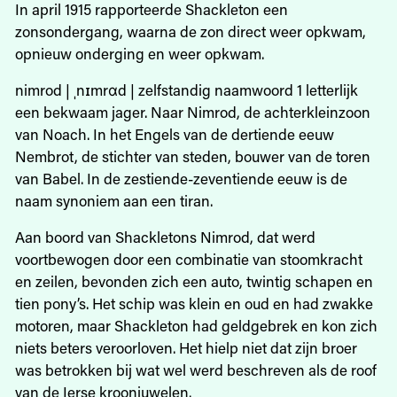
In april 1915 rapporteerde Shackleton een
zonsondergang, waarna de zon direct weer opkwam,
opnieuw onderging en weer opkwam.
nimrod | ˌnɪmrɑd | zelfstandig naamwoord 1 letterlijk
een bekwaam jager. Naar Nimrod, de achterkleinzoon
van Noach. In het Engels van de dertiende eeuw
Nemb­rot, de stichter van steden, bouwer van de toren
van Babel. In de zestiende-zeventiende eeuw is de
naam synoniem aan een tiran.
Aan boord van Shackletons Nimrod, dat werd
voortbewogen door een combinatie van stoomkracht
en zeilen, bevonden zich een auto, twintig schapen en
tien pony’s. Het schip was klein en oud en had zwakke
motoren, maar Shackleton had geldgebrek en kon zich
niets beters veroorloven. Het hielp niet dat zijn broer
was betrokken bij wat wel werd beschreven als de roof
van de Ierse kroonjuwelen.