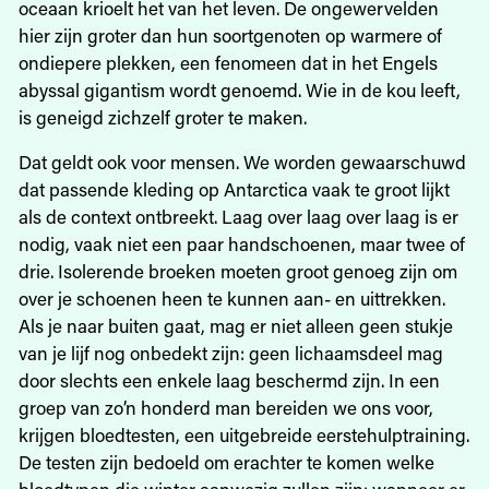
oceaan krioelt het van het leven. De ongewervelden
hier zijn groter dan hun soortgenoten op warmere of
ondiepere plekken, een fenomeen dat in het Engels
abyssal gigantism wordt genoemd. Wie in de kou leeft,
is geneigd zichzelf groter te maken.
Dat geldt ook voor mensen. We worden gewaarschuwd
dat passende kleding op Antarctica vaak te groot lijkt
als de context ontbreekt. Laag over laag over laag is er
nodig, vaak niet een paar handschoenen, maar twee of
drie. Isolerende broeken moeten groot genoeg zijn om
over je schoenen heen te kunnen aan- en uittrekken.
Als je naar buiten gaat, mag er niet alleen geen stukje
van je lijf nog onbedekt zijn: geen lichaamsdeel mag
door slechts een enkele laag beschermd zijn. In een
groep van zo’n honderd man bereiden we ons voor,
krijgen bloedtesten, een uitgebreide eerstehulptraining.
De testen zijn bedoeld om erachter te komen welke
bloedtypen die winter aanwezig zullen zijn: wanneer er