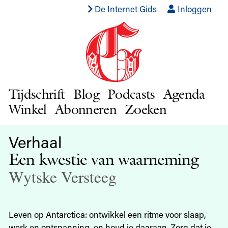
De Internet Gids
Inloggen
Tijdschrift
Blog
Podcasts
Agenda
Winkel
Abonneren
Zoeken
Verhaal
Een kwestie van waarneming
Wytske Versteeg
Leven op Antarctica: ontwikkel een ritme voor slaap,
werk en ontspanning, en houd je daaraan. Zorg dat je