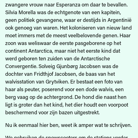
zwangere vrouw naar Esperanza om daar te bevallen.
Silvia Morella was de echtgenote van een kapitein,
geen politiek gevangene, waar er destijds in Argentinië
ook genoeg van waren. Het koloniseren van nieuw land
moet immers met de meest veelbelovende genen. Haar
zoon was weliswaar de eerste pasgeborene op het
continent Antarctica, maar niet het eerste kind dat
werd geboren ten zuiden van de Antarctische
Convergentie. Solveig Gjunbørg Jacobsen was de
dochter van Fridthjof Jacobsen, de baas van het
walvisstation van Grytviken. Er bestaat een foto van
haar als peuter, poserend voor een dode walvis, een
berg vaag op de achtergrond. De hond die naast hen
ligt is groter dan het kind, het dier houdt een voorpoot
beschermend voor zijn bazen uitgestrekt.
Nu ik eenmaal hier ben, weet ik amper wat te schrijven.
We gebruiken de snowscooters om de stations verder