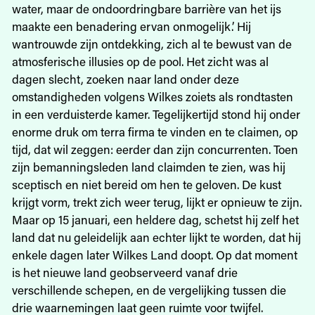
water, maar de ondoordringbare barrière van het ijs
maakte een benadering ervan onmogelijk.’ Hij
wantrouwde zijn ontdekking, zich al te bewust van de
atmosferische illusies op de pool. Het zicht was al
dagen slecht, zoeken naar land onder deze
omstandigheden volgens Wilkes zoiets als rondtasten
in een verduisterde kamer. Tegelijkertijd stond hij onder
enorme druk om terra firma te vinden en te claimen, op
tijd, dat wil zeggen: eerder dan zijn concurrenten. Toen
zijn bemanningsleden land claimden te zien, was hij
sceptisch en niet bereid om hen te geloven. De kust
krijgt vorm, trekt zich weer terug, lijkt er opnieuw te zijn.
Maar op 15 januari, een heldere dag, schetst hij zelf het
land dat nu geleidelijk aan echter lijkt te worden, dat hij
enkele dagen later Wilkes Land doopt. Op dat moment
is het nieuwe land geobserveerd vanaf drie
verschillende schepen, en de vergelijking tussen die
drie waarnemingen laat geen ruimte voor twijfel.