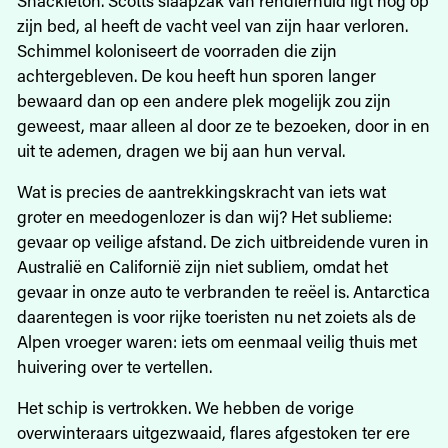
Shackleton. Scotts slaapzak van rendierhuid ligt nog op
zijn bed, al heeft de vacht veel van zijn haar verloren.
Schimmel koloniseert de voorraden die zijn
achtergebleven. De kou heeft hun sporen langer
bewaard dan op een andere plek mogelijk zou zijn
geweest, maar alleen al door ze te bezoeken, door in en
uit te ademen, dragen we bij aan hun verval.
Wat is precies de aantrekkingskracht van iets wat
groter en meedogenlozer is dan wij? Het sublieme:
gevaar op veilige afstand. De zich uitbreidende vuren in
Australië en Californië zijn niet subliem, omdat het
gevaar in onze auto te verbranden te reëel is. Antarctica
daarentegen is voor rijke toeristen nu net zoiets als de
Alpen vroeger waren: iets om eenmaal veilig thuis met
huivering over te vertellen.
Het schip is vertrokken. We hebben de vorige
overwinteraars uitgezwaaid, flares afgestoken ter ere