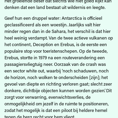
Het groeiende besef dat slechts wie niet goed kijkt kan
denken dat een land bestaat uit wildernis en leegte.
Geef hun een druppel water: Antarctica is officieel
geclassificeerd als een woestijn. Jaarlijks valt hier
minder regen dan in de Sahara, het verschil is dat hier
heel weinig verdampt. Van de twee actieve vulkanen op
het continent, Deception en Erebus, is de eerste een
populaire stop voor toeristenschepen. Op de tweede,
Erebus, stortte in 1979 na een routeverandering een
passagiersvliegtuig neer. Oorzaak van de crash was
een sector white out, waarbij ‘noch schaduwen, noch
de horizon, noch wolken te onderscheiden [zijn]; het
gevoel van diepte en richting verloren gaat; slecht zeer
donkere, dichtbije objecten kunnen worden gezien’. Dit
zorgt voor verwarring, evenwichtsverlies, de
onmogelijkheid om jezelf in de ruimte te positioneren,
zodat het mogelijk is dat een piloot bij heldere ­hemel
tegen de berg recht voor hem vliegt.