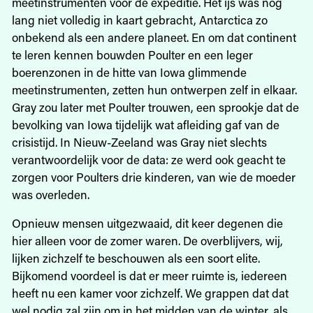
meetinstrumenten voor de expeditie. Het ijs was nog
lang niet volledig in kaart gebracht, Antarctica zo
onbekend als een andere planeet. En om dat continent
te leren kennen bouwden Poulter en een leger
boerenzonen in de hitte van Iowa glimmende
meetinstrumenten, zetten hun ontwerpen zelf in elkaar.
Gray zou later met Poulter trouwen, een sprookje dat de
bevolking van Iowa tijdelijk wat afleiding gaf van de
crisistijd. In Nieuw-Zeeland was Gray niet slechts
verantwoordelijk voor de data: ze werd ook geacht te
zorgen voor Poulters drie kinderen, van wie de moeder
was overleden.
Opnieuw mensen uitgezwaaid, dit keer degenen die
hier alleen voor de zomer waren. De overblijvers, wij,
lijken zichzelf te beschouwen als een soort elite.
Bijkomend voordeel is dat er meer ruimte is, iedereen
heeft nu een kamer voor zichzelf. We grappen dat dat
wel nodig zal zijn om in het midden van de winter, als