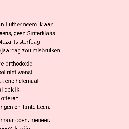
n Luther neem ik aan,
k eens, geen Sinterklaas
Mozarts sterfdag
erjaardag zou misbruiken.
re orthodoxie
eel niet wenst
at ene helemaal.
al ook ik
t offeren
ngen en Tante Leen.
 maar doen, meneer,
ope? Ik krijg