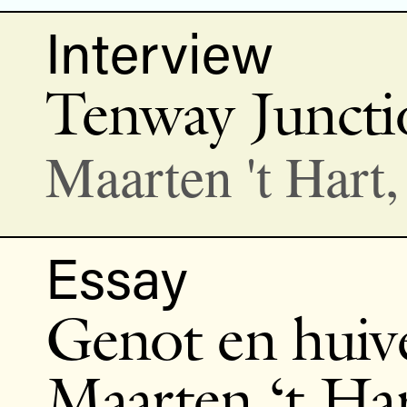
Interview
Tenway Juncti
Maarten 't Hart
Essay
Genot en huive
Maarten ‘t Ha