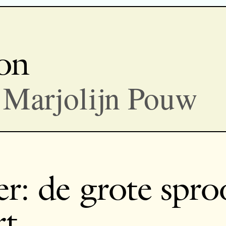
on
, Marjolijn Pouw
r: de grote spro
rt