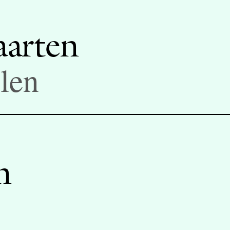
arten
len
n