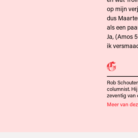
op mijn ver
dus Maarten
als een paa
Ja, (Amos 5:
ik versmaad
Rob Schouten 
columnist. Hi
zeventig van d
Meer van dez