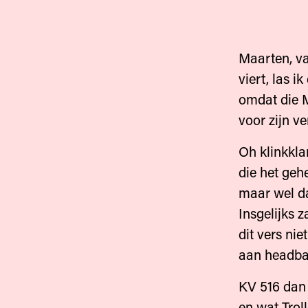
Maarten, va
viert, las i
omdat die 
voor zijn v
Oh klinkkla
die het geh
maar wel d
Insgelijks z
dit vers nie
aan headba
KV 516 dan
en wat Troll