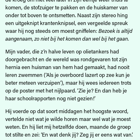
komen, de stofzuiger te pakken en de huiskamer van
onder tot boven te ontsmetten. Naast zijn stereo hing
een uitgeknipt krantenknipsel, een vergeelde spreuk
waar hij nog steeds om moest gniffelen:
Bezoek is altijd
aangenaam, zo niet bij het komen dan wel bij het gaan
.
Mijn vader, die z’n halve leven op olietankers had
doorgebracht en de wereld was rondgevaren tot zijn
hernia een huisman van hem had gemaakt, had nooit
leren zwemmen (‘Als je overboord lazert op zee kun je
beter meteen verzuipen’), maar hij wees iedereen trots
op de poster met het nijlpaard. ‘Zie je? En dan heb je
haar schoolrapporten nog niet gezien!’
Hij voerde op dat soort middagen het hoogste woord,
vertelde niet wat je wilde horen maar wel wat je moest
weten. En hij liet mij hetzelfde doen, maande de groep
tot stilte en zei: ‘En wat denk jij? Zeg jij er eens wat van.’