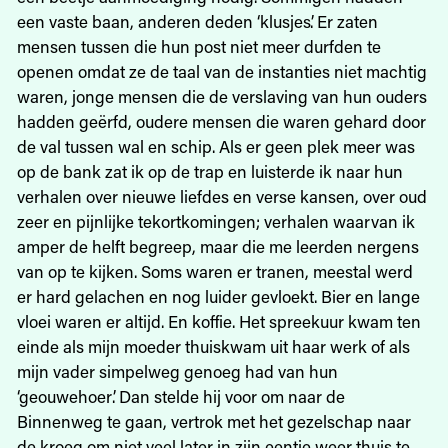
een vaste baan, anderen deden ‘klusjes’. Er zaten
mensen tussen die hun post niet meer durfden te
openen omdat ze de taal van de instanties niet machtig
waren, jonge mensen die de verslaving van hun ouders
hadden geërfd, oudere mensen die waren gehard door
de val tussen wal en schip. Als er geen plek meer was
op de bank zat ik op de trap en luisterde ik naar hun
verhalen over nieuwe liefdes en verse kansen, over oud
zeer en pijnlijke tekortkomingen; verhalen waarvan ik
amper de helft begreep, maar die me leerden nergens
van op te kijken. Soms waren er tranen, meestal werd
er hard gelachen en nog luider gevloekt. Bier en lange
vloei waren er altijd. En koffie. Het spreekuur kwam ten
einde als mijn moeder thuiskwam uit haar werk of als
mijn vader simpelweg genoeg had van hun
‘geouwehoer’. Dan stelde hij voor om naar de
Binnenweg te gaan, vertrok met het gezelschap naar
de kroeg om niet veel later in zijn eentje weer thuis te