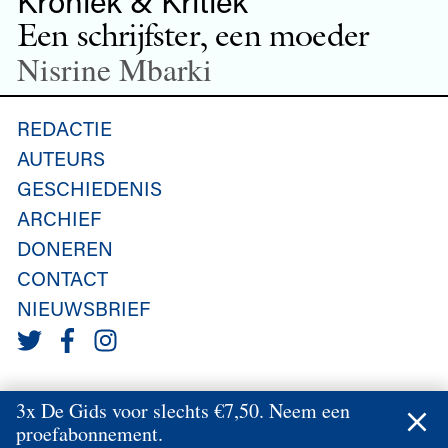
Kroniek & Kritiek
Een schrijfster, een moeder
Nisrine Mbarki
REDACTIE
AUTEURS
GESCHIEDENIS
ARCHIEF
DONEREN
CONTACT
NIEUWSBRIEF
3x De Gids voor slechts €7,50. Neem een
proefabonnement.