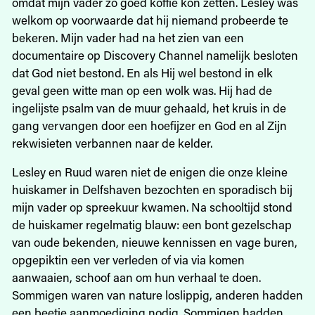
omdat mijn vader zo goed koffie kon zetten. Lesley was
welkom op voorwaarde dat hij niemand probeerde te
bekeren. Mijn vader had na het zien van een
documentaire op Discovery Channel namelijk besloten
dat God niet bestond. En als Hij wel bestond in elk
geval geen witte man op een wolk was. Hij had de
ingelijste psalm van de muur gehaald, het kruis in de
gang vervangen door een hoefijzer en God en al Zijn
rekwisieten verbannen naar de kelder.
Lesley en Ruud waren niet de enigen die onze kleine
huiskamer in Delfshaven bezochten en sporadisch bij
mijn vader op spreekuur kwamen. Na schooltijd stond
de huiskamer regelmatig blauw: een bont gezelschap
van oude bekenden, nieuwe kennissen en vage buren,
opgepiktin een ver verleden of via via komen
aanwaaien, schoof aan om hun verhaal te doen.
Sommigen waren van nature loslippig, anderen hadden
een beetje aanmoediging nodig. Sommigen hadden