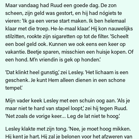
Maar vandaag had Ruud een goede dag. De zon
scheen, zijn geld was gestort, en hij had nógiets te
vieren: ‘Ik ga een verse start maken. Ik ben helemaal
klaar met die troep. He-le-maal klaar.’ Hij kon nauwelijks
stilzitten, rookte zijn sigaretten op tot de filter. ‘Scheelt
een boel geld ook. Kunnen we ook eens een keer op
vakantie. Beetje sparen, misschien een huisje kopen. Of
een hond. M’n vriendin is gek op honden.’
‘Dat klinkt heel gunstig,’ zei Lesley. ‘Het lichaam is een
geschenk. Je kunt Hem alleen dienen in een schone
tempel.’
Mijn vader keek Lesley met een schuin oog aan. ‘Als je
maar niet te hard van stapel loopt,’ zei hij tegen Ruud.
‘Net zoals de vorige keer… Leg de lat niet te hoog.’
Lesley klakte met zijn tong. ‘Nee, je moet hoog mikken.
Hij kent je hart. Hij zal je belonen voor het afzweren van