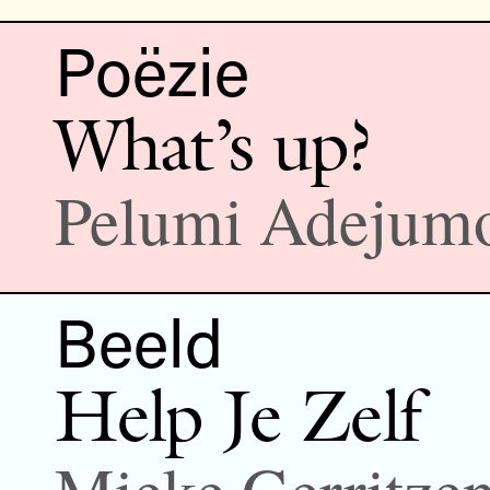
Poëzie
What’s up?
Pelumi Adejum
Beeld
Help Je Zelf
Mieke Gerritze