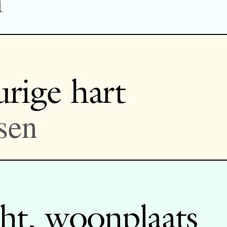
urige hart
sen
cht, woonplaats