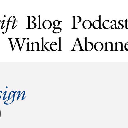
Blog
Podcas
ift
Winkel
Abonn
sign
0