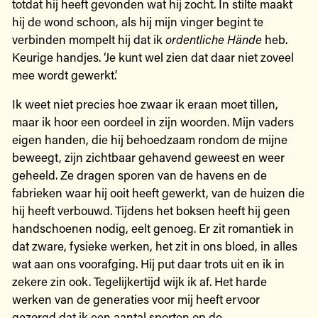
totdat hij heeft gevonden wat hij zocht. In stilte maakt
hij de wond schoon, als hij mijn vinger begint te
verbinden mompelt hij dat ik
ordentliche Hände
heb.
Keurige handjes. ‘Je kunt wel zien dat daar niet zoveel
mee wordt gewerkt.’
Ik weet niet precies hoe zwaar ik eraan moet tillen,
maar ik hoor een oordeel in zijn woorden. Mijn vaders
eigen handen, die hij behoedzaam rondom de mijne
beweegt, zijn zichtbaar gehavend geweest en weer
geheeld. Ze dragen sporen van de havens en de
fabrieken waar hij ooit heeft gewerkt, van de huizen die
hij heeft verbouwd. Tijdens het boksen heeft hij geen
handschoenen nodig, eelt genoeg. Er zit romantiek in
dat zware, fysieke werken, het zit in ons bloed, in alles
wat aan ons voorafging. Hij put daar trots uit en ik in
zekere zin ook. Tegelijkertijd wijk ik af. Het harde
werken van de generaties voor mij heeft ervoor
gezorgd dat ik een aantal sporten op de