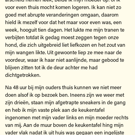
voor even thuis mocht komen logeren. Ik kan niet zo
goed met abrupte veranderingen omgaan, daarom
hield ik mezelf voor dat het maar voor even was, een
week, ­hooguit tien dagen. Het lukte me mijn tranen te
verbijten totdat ik gedag moest zeggen tegen onze
hond, die zich uitgebreid liet liefkozen en het zout van
mijn wangen likte. Uit gewoonte liep ze mee naar de
voordeur, waar ik haar niet aanlijnde, maar gebood te
blijven zitten tot ik de deur achter me had
dichtgetrokken.
Na 48 uur bij mijn ouders thuis kunnen we niet meer
doen alsof ik op bezoek ben. Ineens zijn we weer met
zijn drieën, staan mijn afgetrapte sneakers in de gang
en heb ik mijn vaste plek aan de keukentafel
ingenomen met mijn ­vader links en mijn moeder rechts
van mij. Aan de muur boven de keukentafel hing mijn
vader vlak nadat ik uit huis was gegaan een ingelijste