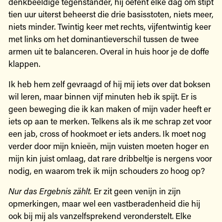
denkbeeldige tegenstander, hij oefent elke dag om stipt
tien uur uiterst beheerst die drie basisstoten, niets meer,
niets minder. Twintig keer met rechts, vijfentwintig keer
met links om het dominantieverschil tussen de twee
armen uit te balanceren. Overal in huis hoor je de doffe
klappen.
Ik heb hem zelf gevraagd of hij mij iets over dat boksen
wil leren, maar binnen vijf minuten heb ik spijt. Er is
geen beweging die ik kan maken of mijn vader heeft er
iets op aan te merken. Telkens als ik me schrap zet voor
een jab, cross of hookmoet er iets anders. Ik moet nog
verder door mijn knieën, mijn vuisten moeten hoger en
mijn kin juist omlaag, dat rare dribbeltje is nergens voor
nodig, en waarom trek ik mijn schouders zo hoog op?
Nur das Ergebnis zählt.
Er zit geen venijn in zijn
opmerkingen, maar wel een vastberadenheid die hij
ook bij mij als vanzelfsprekend veronderstelt. Elke