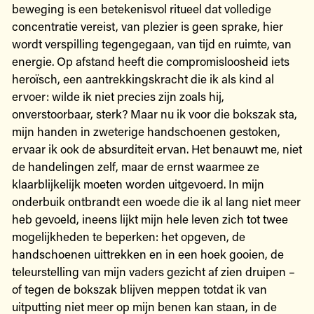
beweging is een betekenisvol ritueel dat volledige
concentratie vereist, van plezier is geen sprake, hier
wordt verspilling tegengegaan, van tijd en ruimte, van
energie. Op afstand heeft die compromisloosheid iets
heroïsch, een aantrekkingskracht die ik als kind al
ervoer: wilde ik niet precies zijn zoals hij,
onverstoorbaar, sterk? Maar nu ik voor die bokszak sta,
mijn handen in zweterige handschoenen gestoken,
ervaar ik ook de absurditeit ervan. Het benauwt me, niet
de handelingen zelf, maar de ernst waarmee ze
klaarblijkelijk moeten worden uitgevoerd. In mijn
onderbuik ontbrandt een woede die ik al lang niet meer
heb gevoeld, ineens lijkt mijn hele leven zich tot twee
mogelijkheden te beperken: het opgeven, de
handschoenen uittrekken en in een hoek gooien, de
teleurstelling van mijn vaders gezicht af zien druipen –
of tegen de bokszak blijven meppen totdat ik van
uitputting niet meer op mijn benen kan staan, in de