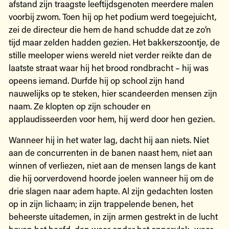
afstand zijn traagste leeftijdsgenoten meerdere malen
voorbij zwom. Toen hij op het podium werd toegejuicht,
zei de directeur die hem de hand schudde dat ze zo’n
tijd maar zelden hadden gezien. Het bakkerszoontje, de
stille meeloper wiens wereld niet verder reikte dan de
laatste straat waar hij het brood rondbracht – hij was
opeens iemand. Durfde hij op school zijn hand
nauwelijks op te steken, hier scandeerden mensen zijn
naam. Ze klopten op zijn schouder en
applaudisseerden voor hem, hij werd door hen gezien.
Wanneer hij in het water lag, dacht hij aan niets. Niet
aan de concurrenten in de banen naast hem, niet aan
winnen of verliezen, niet aan de mensen langs de kant
die hij oorverdovend hoorde joelen wanneer hij om de
drie slagen naar adem hapte. Al zijn gedachten losten
op in zijn lichaam; in zijn trappelende benen, het
beheerste uitademen, in zijn armen gestrekt in de lucht
boven het hoofd, dan weer onder het oppervlak, waar