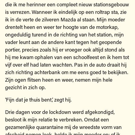
die ik me herinner een compleet nieuw stationsgebouw
is verrezen. Wanneer ik eindelijk op een roltrap sta, zie
ik in de verte de zilveren Mazda al staan. Mijn moeder
drentelt heen en weer ter hoogte van de motorkap,
ongeduldig turend in de richting van het station, mijn
vader leunt aan de andere kant tegen het geopende
portier, precies zoals hij er vroeger ook altijd stond als
hij me kwam ophalen van een schoolfeest en ik hem tot
vijf over elf had laten wachten. Pas in de auto draait hij
zich richting achterbank om me eens goed te bekijken.
Zijn ogen flitsen heen en weer, nemen mijn hele
gezicht in zich op.
‘Fijn dat je thuis bent,’ zegt hij.
Drie dagen voor de lockdown werd afgekondigd,
besloot ik mijn relatie te verbreken. Omdat een
gezamenlijke quarantaine mij de wreedste vorm van
afscheid nemen leek, belde ik mijn moeder op: of ik