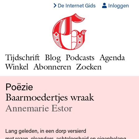
De Internet Gids
Inloggen
Tijdschrift
Blog
Podcasts
Agenda
Winkel
Abonneren
Zoeken
Poëzie
Baarmoedertjes wraak
Annemarie Estor
Lang geleden, in een dorp versierd
met rozen, oleanders, achteloosheid en eigenbelang,