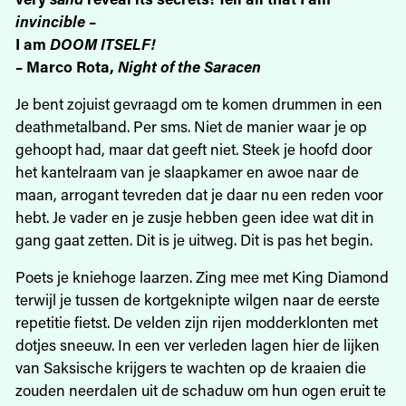
invincible
–
I am
DOOM ITSELF!
– Marco Rota,
Night of the Saracen
Je bent zojuist gevraagd om te komen drummen in een
deathmetalband. Per sms. Niet de manier waar je op
gehoopt had, maar dat geeft niet. Steek je hoofd door
het kantelraam van je slaapkamer en awoe naar de
maan, arrogant tevreden dat je daar nu een reden voor
hebt. Je vader en je zusje hebben geen idee wat dit in
gang gaat zetten. Dit is je uitweg. Dit is pas het begin.
Poets je kniehoge laarzen. Zing mee met King Diamond
terwijl je tussen de kortgeknipte wilgen naar de eerste
repetitie fietst. De velden zijn rijen modderklonten met
dotjes sneeuw. In een ver verleden lagen hier de lijken
van Saksische krijgers te wachten op de kraaien die
zouden neerdalen uit de schaduw om hun ogen eruit te