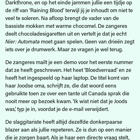
Darkthrone, en op het einde jammen jullie een tijdje op
de riff van ‘Raining Blood’ terwijl jij je inhoudt om niet te
veel te soleren. Na afloop brengt de vader van de
bassiste mokken met warme chocomel. De zangeres
deelt chocoladesigaretten uit en vertelt je dat je echt
Nier: Automata
moet gaan spelen. Geen van drieën zegt
iets over je drumwerk. Maar ze vragen je wel terug.
De zangeres mailt je een demo voor het eerste nummer
dat ze heeft geschreven. Het heet ‘Bloedverraad’ en ze
heeft het ingespeeld op haar laptop. De titel komt van
haar Joodse oma, schrijft ze, die dat woord eens
gebruikte toen ze over een tante uit Canada sprak die
nooit meer op bezoek kwam. ‘Ik wist niet dat je Joods
was,’ typ je in, voordat je de e-mail verwijdert.
De slaggitariste heeft altijd dezelfde donkerpaarse
blazer aan als jullie repeteren. Ze is dun op een manier
die je zorgen baart. Als je haar een directe vraag stelt,