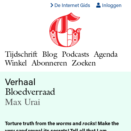
De Internet Gids
Inloggen
Tijdschrift
Blog
Podcasts
Agenda
Winkel
Abonneren
Zoeken
Verhaal
Bloedverraad
Max Urai
Torture truth from the
worms
and
rocks
! Make the
very
sand
reveal its secrets! Tell all that I am