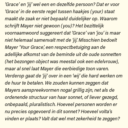
‘Grace’ en ‘jij’ wel een en dezelfde persoon? Dat er voor
‘Grace’ in de eerste regel tussen haakjes (your) staat
maakt de zaak er niet bepaald duidelijker op. Waarom
schrijft Mayer niet gewoon (you)? Het bezittelijk
voornaamwoord suggereert dat ‘Grace’ van ‘jou’ is maar
niet helemaal samenvalt met de ‘jij’. Misschien bedoelt
Mayer ‘Your Grace’, een respectbetuiging aan de
adellijke afkomst van de beminde uit de oude sonnetten
(het bezongen object was meestal ook een edelvrouw),
maar al snel laat Mayer die eerbiedige toon varen.
Verderop gaat de ‘jij’ over in een ‘wij’ die hard werken om
de huur te betalen. We zouden kunnen zeggen dat
Mayers aanspreekvormen nogal grillig zijn, net als de
ordenende structuur van haar sonnet, of liever gezegd,
onbepaald, pluralistisch. Hoeveel personen worden er
nu precies opgevoerd in dit sonnet? Hoeveel volta’s
vinden er plaats? Valt dat wel met zekerheid te zeggen?