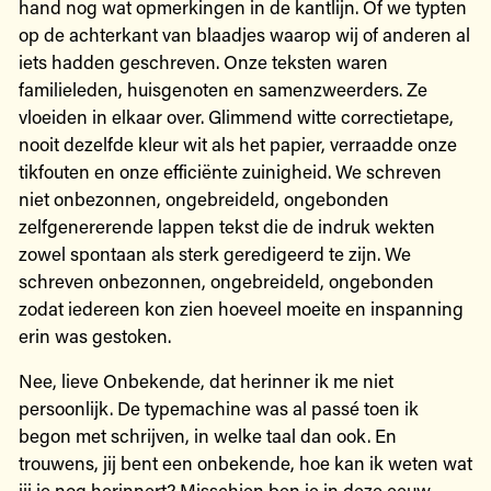
hand nog wat opmerkingen in de kantlijn. Of we typten
op de achterkant van blaadjes waarop wij of anderen al
iets hadden geschreven. Onze teksten waren
familieleden, huisgenoten en samenzweerders. Ze
vloeiden in elkaar over. Glimmend witte correctietape,
nooit dezelfde kleur wit als het papier, verraadde onze
tikfouten en onze efficiënte zuinigheid. We schreven
niet onbezonnen, ongebreideld, ongebonden
zelfgenererende lappen tekst die de indruk wekten
zowel spontaan als sterk geredigeerd te zijn. We
schreven onbezonnen, ongebreideld, ongebonden
zodat iedereen kon zien hoeveel moeite en inspanning
erin was gestoken.
Nee, lieve Onbekende, dat herinner ik me niet
persoonlijk. De typemachine was al passé toen ik
begon met schrijven, in welke taal dan ook. En
trouwens, jij bent een onbekende, hoe kan ik weten wat
jij je nog herinnert? Misschien ben je in deze eeuw