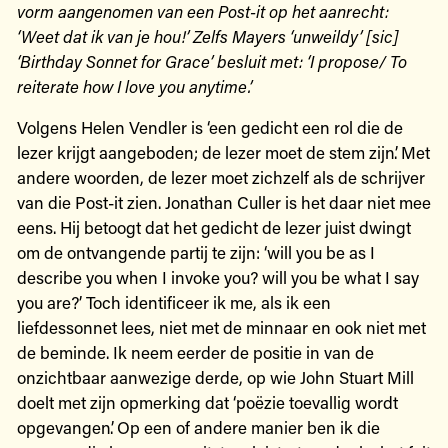
vorm aangenomen van een Post-it op het aanrecht:
‘Weet dat ik van je hou!’ Zelfs Mayers ‘unweildy’ [sic]
‘Birthday Sonnet for Grace’ besluit met: ‘I propose/ To
reiterate how I love you anytime.’
Volgens Helen Vendler is ‘een gedicht een rol die de
lezer krijgt aangeboden; de lezer moet de stem zijn’. Met
andere woorden, de lezer moet zichzelf als de schrijver
van die Post-it zien. Jonathan Culler is het daar niet mee
eens. Hij betoogt dat het gedicht de lezer juist dwingt
om de ontvangende partij te zijn: ‘will you be as I
describe you when I invoke you? will you be what I say
you are?’ Toch identificeer ik me, als ik een
liefdessonnet lees, niet met de minnaar en ook niet met
de beminde. Ik neem eerder de positie in van de
onzichtbaar aanwezige derde, op wie John Stuart Mill
doelt met zijn opmerking dat ‘poëzie toevallig wordt
opgevangen’. Op een of andere manier ben ik die