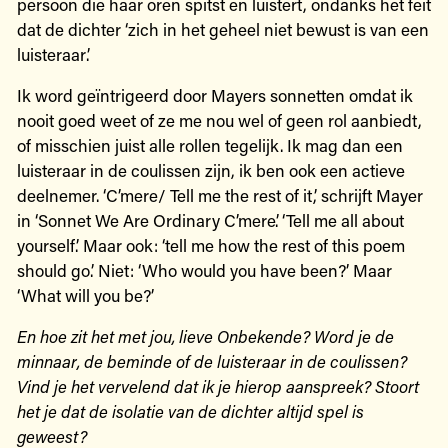
persoon die haar oren spitst en luistert, ondanks het feit
dat de dichter ‘zich in het geheel niet bewust is van een
luisteraar’.
Ik word geïntrigeerd door Mayers sonnetten omdat ik
nooit goed weet of ze me nou wel of geen rol aanbiedt,
of misschien juist alle rollen tegelijk. Ik mag dan een
luisteraar in de coulissen zijn, ik ben ook een actieve
deelnemer. ‘C’mere/ Tell me the rest of it,’ schrijft Mayer
in ‘Sonnet We Are Ordinary C’mere’. ‘Tell me all about
yourself.’ Maar ook: ‘tell me how the rest of this poem
should go.’ Niet: ‘Who would you have been?’ Maar
‘What will you be?’
En hoe zit het met jou, lieve Onbekende? Word je de
minnaar, de beminde of de luisteraar in de coulissen?
Vind je het vervelend dat ik je hierop aanspreek? Stoort
het je dat de isolatie van de dichter altijd spel is
geweest?