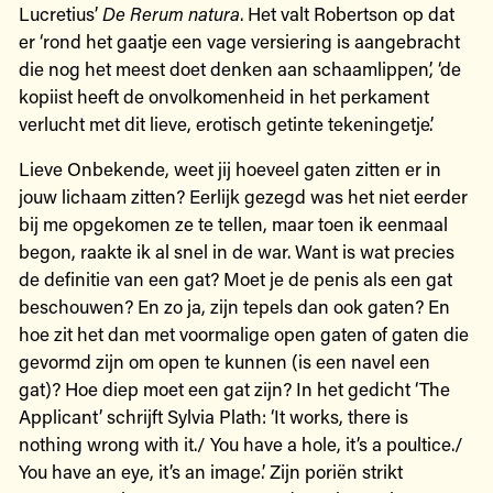
Lucretius’
De Rerum natura
. Het valt Robertson op dat
er ‘rond het gaatje een vage versiering is aangebracht
die nog het meest doet denken aan schaamlippen’, ‘de
kopiist heeft de onvolkomenheid in het perkament
verlucht met dit lieve, erotisch getinte tekeningetje’.
Lieve Onbekende, weet jij hoeveel gaten zitten er in
jouw lichaam zitten? Eerlijk gezegd was het niet eerder
bij me opgekomen ze te tellen, maar toen ik eenmaal
begon, raakte ik al snel in de war. Want is wat precies
de definitie van een gat? Moet je de penis als een gat
beschouwen? En zo ja, zijn tepels dan ook gaten? En
hoe zit het dan met voormalige open gaten of gaten die
gevormd zijn om open te kunnen (is een navel een
gat)? Hoe diep moet een gat zijn? In het gedicht ‘The
Applicant’ schrijft Sylvia Plath: ‘It works, there is
nothing wrong with it./ You have a hole, it’s a poultice./
You have an eye, it’s an image.’ Zijn poriën strikt