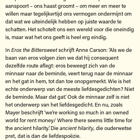
aanspoort – ons haast groomt – om meer en meer te
willen maar tegelijkertijd ons vermogen ondermijnt om
dat wat we uiteindelijk hebben op juiste waarde te
schatten. Het schotelt ons een wereld voor die oneindig
is, maar wat het ons geeft is heel erg eindig.
In
Eros the Bittersweet
schrijft Anne Carson: ‘Als we de
baan van eros volgen zien we dat hij consequent
dezelfde route aflegt: eros beweegt zich van de
minnaar naar de beminde, veert terug naar de minnaar
en het gat in hem, tot dan toe onopgemerkt. Wie is het
echte onderwerp van de meeste liefdesgedichten? Niet
de beminde. Maar dat gat.’ Ook de minnaar zelf is niet
het onderwerp van het liefdesgedicht. En nu, zoals
Mayer beschrijft ‘we’re working so much in an owned
world for rent money/ Where there seems little time for
the ancient hilarity’. Die
ancient hilarity
, die ouderwetse
pret, dat is dan de liefdespoëzie.