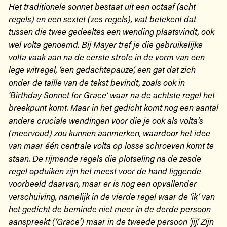
Het traditionele sonnet bestaat uit een octaaf (acht
regels) en een sextet (zes regels), wat betekent dat
tussen die twee gedeeltes een wending plaatsvindt, ook
wel volta genoemd. Bij Mayer tref je die gebruikelijke
volta vaak aan na de eerste strofe in de vorm van een
lege witregel, ‘een gedachtepauze’, een gat dat zich
onder de taille van de tekst bevindt, zoals ook in
‘Birthday Sonnet for Grace’ waar na de achtste regel het
breekpunt komt. Maar in het gedicht komt nog een aantal
andere cruciale wendingen voor die je ook als volta’s
(meervoud) zou kunnen aanmerken, waardoor het idee
van maar één centrale volta op losse schroeven komt te
staan. De rijmende regels die plotseling na de zesde
regel opduiken zijn het meest voor de hand liggende
voorbeeld daarvan, maar er is nog een opvallender
verschuiving, namelijk in de vierde regel waar de ‘ik’ van
het gedicht de beminde niet meer in de derde persoon
aanspreekt (‘Grace’) maar in de tweede persoon ‘jij’. Zijn