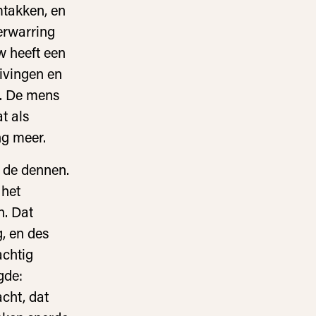
mtakken, en
erwarring
w heeft een
ivingen en
n. De mens
t als
ng meer.
n de dennen.
 het
n. Dat
, en des
achtig
gde:
cht, dat