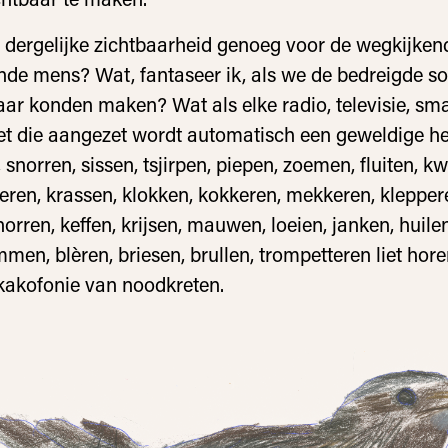
 dergelijke zichtbaarheid genoeg voor de wegkijken
ende mens? Wat, fantaseer ik, als we de bedreigde s
ar konden maken? Wat als elke radio, televisie, sm
let die aangezet wordt automatisch een geweldige he
 snorren, sissen, tsjirpen, piepen, zoemen, fluiten, k
teren, krassen, klokken, kokkeren, mekkeren, klepper
rren, keffen, krijsen, mauwen, loeien, janken, huilen,
mmen, blèren, briesen, brullen, trompetteren liet hor
kakofonie van noodkreten.