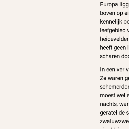
Europa ligg
boven op ei
kennelijk o
leefgebied 
heidevelden
heeft geen 
scharen doo
In een ver 
Ze waren ge
schemerdonk
moest wel 
nachts, wan
geratel de 
zwaluwzwenk