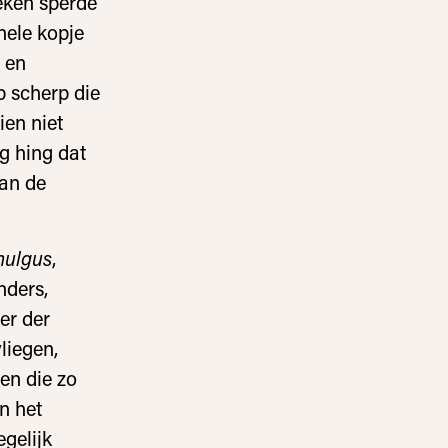
eken sperde
hele kopje
 en
 scherp die
ien niet
g hing dat
van de
mulgus
,
nders,
er der
vliegen,
en die zo
in het
egelijk