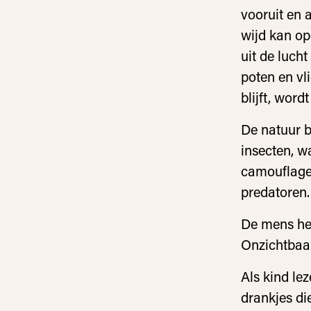
vooruit en a
wijd kan op
uit de luch
poten en vli
blijft, word
De natuur b
insecten, w
camouflage 
predatoren.
De mens hee
Onzichtbaar
Als kind le
drankjes di