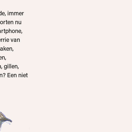
de, immer
oorten nu
artphone,
rrie van
waken,
en,
 gillen,
en? Een niet