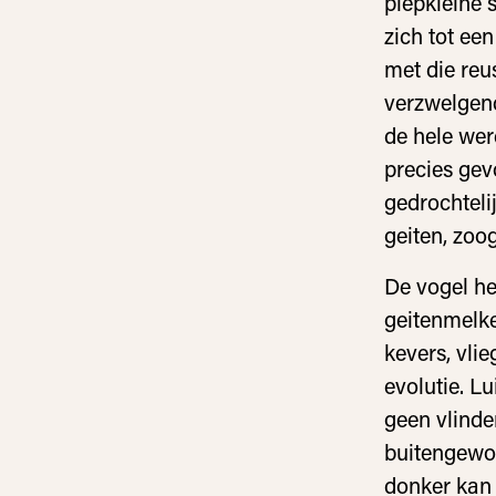
piepkleine 
zich tot ee
met die reu
verzwelgend
de hele wer
precies gev
gedrochteli
geiten, zoog
De vogel he
geitenmelke
kevers, vli
evolutie. Lu
geen vlinde
buitengewoon
donker kan z