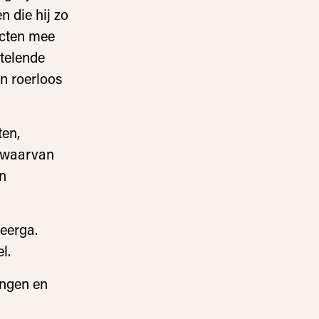
n die hij zo
ecten mee
rtelende
en roerloos
ten,
n waarvan
en
eerga.
l.
ingen en