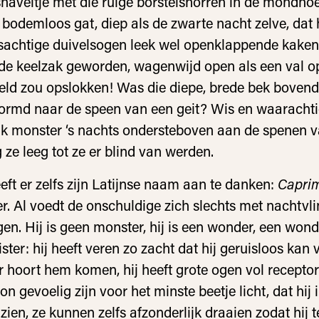
snaveltje met die ruige borstelsnorren in de mondho
n bodemloos gat, diep als de zwarte nacht zelve, dat 
sachtige duivelsogen leek wel openklappende kaken
e keelzak geworden, wagenwijd open als een val op
eld zou opslokken! Was die diepe, brede bek bovend
ormd naar de speen van een geit? Wis en waarachti
jk monster ‘s nachts ondersteboven aan de spenen 
 ze leeg tot ze er blind van werden.
eft er zelfs zijn Latijnse naam aan te danken:
Capri
r. Al voedt de onschuldige zich slechts met nachtvli
egen. Hij is geen monster, hij is een wonder, een wond
ister: hij heeft veren zo zacht dat hij geruisloos kan 
r hoort hem komen, hij heeft grote ogen vol receptor
 gevoelig zijn voor het minste beetje licht, dat hij 
ien, ze kunnen zelfs afzonderlijk draaien zodat hij t