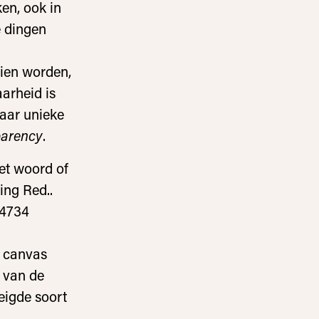
ken, ook in
e dingen
zien worden,
aarheid is
haar unieke
parency
.
het woord of
ing Red..
 4734
n canvas
r van de
eigde soort