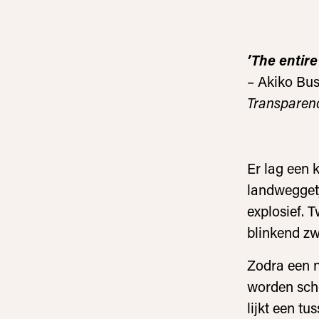
’The entire
– Akiko Bu
Transparen
Er lag een 
landweggetj
explosief. T
blinkend z
Zodra een n
worden scho
lijkt een t