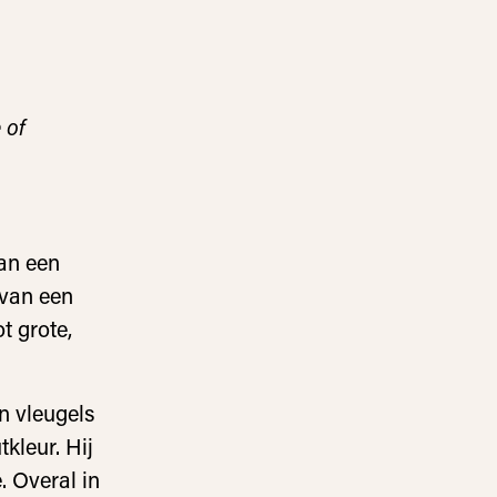
 of
van een
 van een
t grote,
n vleugels
kleur. Hij
. Overal in