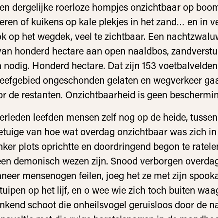
en dergelijke roerloze hompjes onzichtbaar op boo
eren of kuikens op kale plekjes in het zand… en in v
ok op het wegdek, veel te zichtbaar. Een nachtzwalu
van honderd hectare aan open naaldbos, zandverstu
 nodig. Honderd hectare. Dat zijn 153 voetbalvelde
leefgebied ongeschonden gelaten en wegverkeer gaa
r de restanten. Onzichtbaarheid is geen beschermi
verleden leefden mensen zelf nog op de heide, tusse
tuige van hoe wat overdag onzichtbaar was zich in
er plots oprichtte en doordringend begon te ratele
een demonisch wezen zijn. Snood verborgen overdag
neer mensenogen feilen, joeg het ze met zijn spook
stuipen op het lijf, en o wee wie zich toch buiten waa
end schoot die onheilsvogel geruisloos door de na