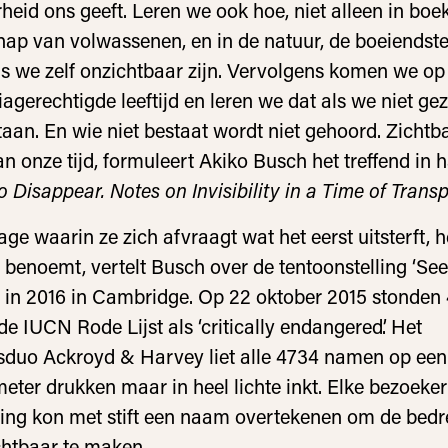
heid ons geeft. Leren we ook hoe, niet alleen in boe
hap van volwassenen, en in de natuur, de boeiendst
s we zelf onzichtbaar zijn. Vervolgens komen we op
agerechtigde leeftijd en leren we dat als we niet ge
taan. En wie niet bestaat wordt niet gehoord. Zichtb
an onze tijd, formuleert Akiko Busch het treffend in 
 Disappear. Notes on Invisibility in a Time of Trans
age waarin ze zich afvraagt wat het eerst uitsterft, 
 benoemt, vertelt Busch over de tentoonstelling ‘See
 in 2016 in Cambridge. Op 22 oktober 2015 stonden
de IUCN Rode Lijst als ‘critically endangered’. Het
sduo Ackroyd & Harvey liet alle 4734 namen op ee
eter drukken maar in heel lichte inkt. Elke bezoeke
ling kon met stift een naam overtekenen om de bedr
ichtbaar te maken.