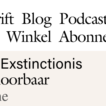
ift
Blog
Podcas
Winkel
Abonn
Exstinctionis
hoorbaar
ne