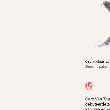
Caprimulgus Eu
Stepan Lipatov
Caro Van Thuy
debuteerde z
van wee en w