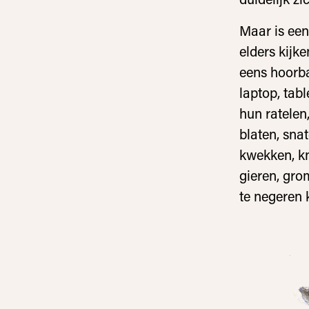
Maar is een
elders kijk
eens hoorba
laptop, tab
hun ratelen,
blaten, sna
kwekken, kno
gieren, gro
te negeren 