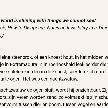
 world is shining with things we cannot see.’
sch,
How to Disappear. Notes on Invisibility in a Time
cy
kleine steenbrok, of een knoest hout, in het midden 
e in Extremadura. Zijn roerloosheid leek eerder die
wee spleten kierden in de knoest, sperden zich dan to
warte ogen. Het was een nachtzwaluw.
achtzwaluw de ogen sluit, wordt hij onzichtbaar. Zij
rs, zijn veren worden zand, zo volmaakt is zijn schut
ussenvorm tussen dier en boom, tussen vogel en aarde