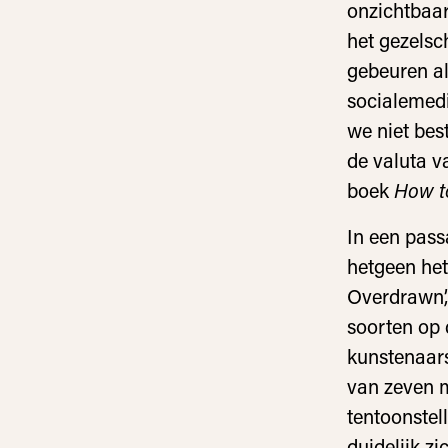
onzichtbaar
het gezelsc
gebeuren al
socialemedi
we niet bes
de valuta v
boek
How to
In een pass
hetgeen het
Overdrawn’,
soorten op 
kunstenaar
van zeven m
tentoonstel
duidelijk z