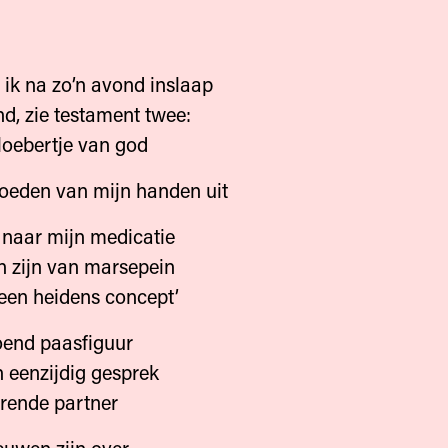
 ik na zo’n avond inslaap
nd, zie testament twee:
sloebertje van god
bloeden van mijn handen uit
k naar mijn medicatie
n zijn van marsepein
 een heidens concept’
oend paasfiguur
 eenzijdig gesprek
erende partner