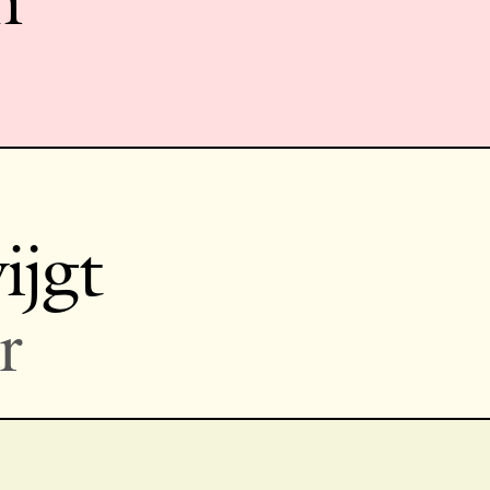
ijgt
r