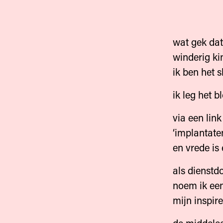
wat gek dat
winderig ki
ik ben het 
ik leg het 
via een lin
‘implantate
en vrede is
als dienstd
noem ik een
mijn inspir