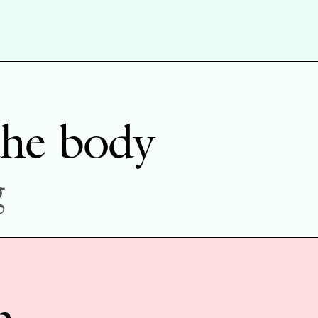
the body
g
n