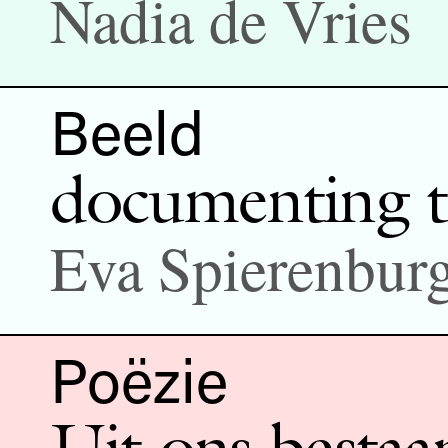
Nadia de Vries
Beeld
documenting 
Eva Spierenbur
Poëzie
Uit ons bestaa