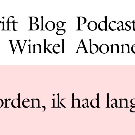
ift
Blog
Podcas
Winkel
Abonn
rden, ik had lang