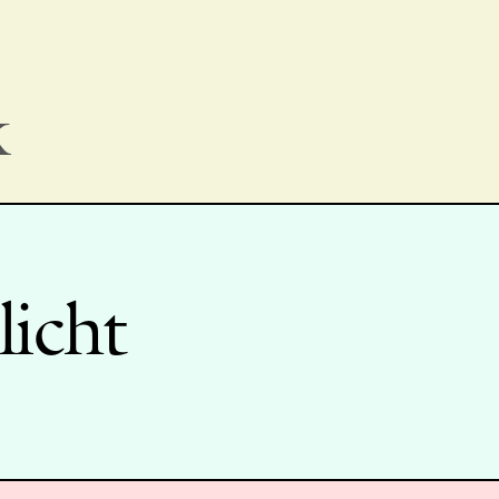
k
licht