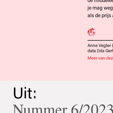
de middele
je mag weg
als de prijs
Anne Vegter (
data
(Ida Ger
Meer van dez
Uit:
Nummer 6/202