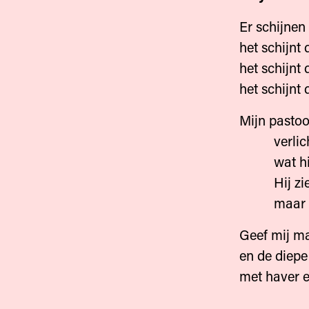
Er schijnen
het schijnt
het schijnt 
het schijnt
Mijn pastoo
verlicht de
wat hij 
Hij ziet d
maar kan 
Geef mij ma
en de diep
met haver e
die al