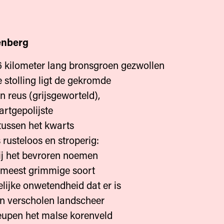
enberg
 kilometer lang bronsgroen gezwollen
stolling ligt de gekromde
n reus (grijsgeworteld),
rtgepolijste
 tussen het kwarts
steloos en stroperig:
et bevroren noemen
est grimmige soort
e onwetendheid dat er is
en verscholen landscheer
eupen het malse korenveld