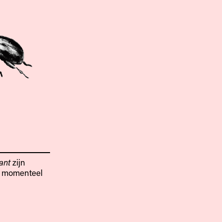
ant
zijn
t momenteel