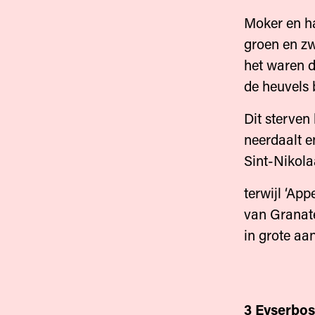
Moker en h
groen en zw
het waren d
de heuvels 
Dit sterven 
neerdaalt e
Sint-Nikola
terwijl ‘Ap
van Granat
in grote aan
3 Eyserbos