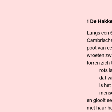
1 De Hakk
Langs een 6
Cambrische 
poot van ee
wroeten zwa
torren zich
rots is ru
dat wij h
is het me
menselijk
en glooit e
met haar h