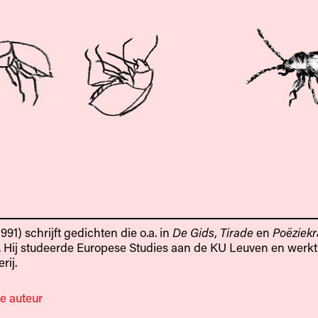
91) schrijft gedichten die o.a. in
De Gids
,
Tirade
en
Poëziekr
. Hij studeerde Europese Studies aan de KU Leuven en werk
rij.
e auteur