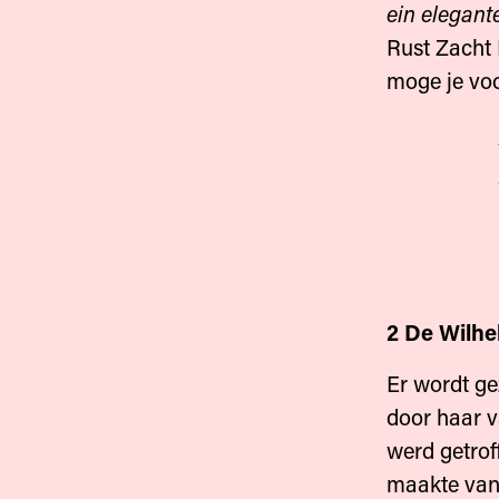
ein elegant
Rust Zacht
moge je voor
hier, aa
werden 
door he
menselij
2 De Wilh
Er wordt ge
door haar v
werd getrof
maakte van 