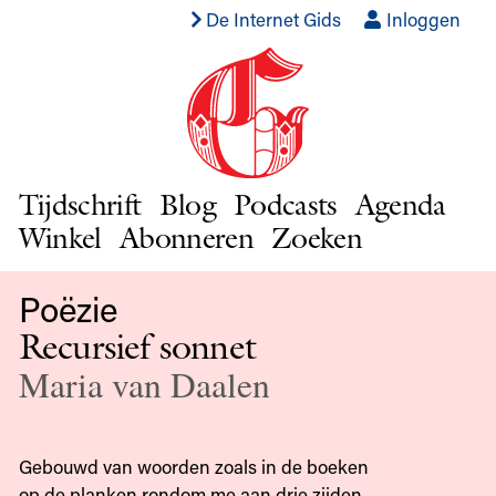
De Internet Gids
Inloggen
Tijdschrift
Blog
Podcasts
Agenda
Winkel
Abonneren
Zoeken
Poëzie
Recursief sonnet
Maria van Daalen
Gebouwd van woorden zoals in de boeken
op de planken rondom me aan drie zijden,